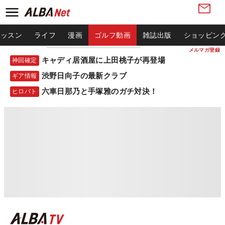
レッスン
ライフ
漫画
ゴルフ動画
雑誌出版
ショッピン
メルマガ登録
キャディ居酒屋に上田桃子が再登場
神回確定
渋野日向子の最新クラブ
ギア情報
六車日那乃と手塚雅のガチ対決！
ヒロバト