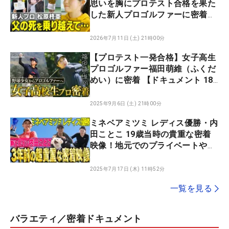
思いを胸にプロテスト合格を果た
した新人プロゴルファーに密着
【松原柊亜】【ドキュメント 18
イチハチ】
2026年7月11日 (土) 21時00分
【プロテスト一発合格】女子高生
プロゴルファー福田萌維（ふくだ
めい）に密着 【ドキュメント 18
イチハチ】
2025年9月6日 (土) 21時00分
ミネベアミツミ レディス優勝・内
田ことこ 19歳当時の貴重な密着
映像！地元でのプライベートや練
習風景をお届け！
2025年7月17日 (木) 11時52分
一覧を見る
バラエティ／密着ドキュメント