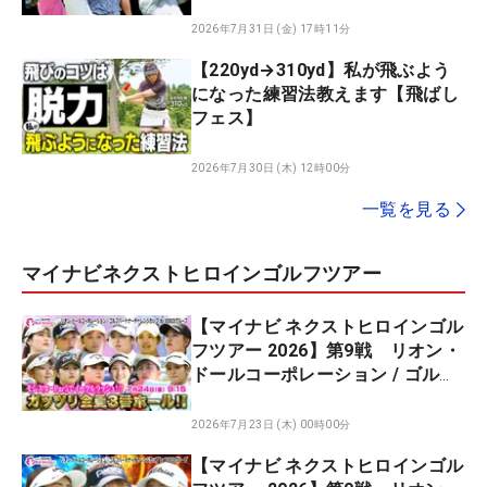
2026年7月31日 (金) 17時11分
【220yd→310yd】私が飛ぶよう
になった練習法教えます【飛ばし
フェス】
2026年7月30日 (木) 12時00分
一覧を見る
マイナビネクストヒロインゴルフツアー
【マイナビ ネクストヒロインゴル
フツアー 2026】第9戦 リオン・
ドールコーポレーション / ゴルフ
パートナーチャレンジカップ by
XEBIOグループ モンスターPar5
2026年7月23日 (木) 00時00分
でイーグルラッシュ！？ ガッツリ
【マイナビ ネクストヒロインゴル
全員3番ホール！