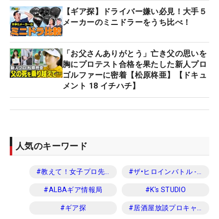
【ギア探】ドライバー嫌い必見！大手５
メーカーのミニドラーをうち比べ！
「お父さんありがとう」亡き父の思いを
胸にプロテスト合格を果たした新人プロ
ゴルファーに密着【松原柊亜】【ドキュ
メント 18 イチハチ】
人気のキーワード
#
教えて！女子プロ先生
#
ザ•ヒロインバトル -NEXT BACK 9-
#
ALBAギア情報局
#
K's STUDIO
#
ギア探
#
居酒屋放談プロキャディ編