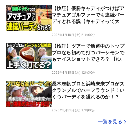
【検証】優勝キャディがつけばア
マチュアゴルファーでも連続バー
ディとれる説【キャディって大
事】【ゆみチャンネル】
2026年4月18日 (土) 21時00分
【検証】ツアーで活躍中のトップ
プロなら初めて打つパーシモンで
もナイスショットできる？ 【ゆみ
チャンネル】
2026年4月15日 (水) 12時30分
桑木志帆プロと浜崎未来プロがス
クランブルでハーフラウンド！い
くつバーディを獲れるのか！？
2026年3月31日 (火) 17時00分
一覧を見る