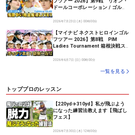
フツアー 2026】第9戦 リオン・
ドールコーポレーション / ゴルフ
パートナーチャレンジカップ by
XEBIOグループ 会津の決戦！！
2026年7月23日 (木) 00時00分
優勝争い完全密着LIVE！
【マイナビ ネクストヒロインゴル
フツアー 2026】第8戦 PIM
Ladies Tournament 箱根決戦ス
タートダッシュを決めるのは？ ガ
ッツリ全員1番ホール！
2026年6月7日 (日) 00時00分
一覧を見る
トッププロのレッスン
【220yd→310yd】私が飛ぶよう
になった練習法教えます【飛ばし
フェス】
2026年7月30日 (木) 12時00分