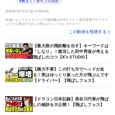
#
教えて！女子プロ先生
2026年7月15日 (水) 21時00分
36歳になってもドライバーの飛距離は260ヤード！ 森田理香子がアマチ
ュアでも飛ばすために大事なポイントをレクチャー！
この動画を視聴する
【最大限の飛距離を出す】キーワードは
「しなり」！復活した田中秀道が考える
飛ばしのコツ【K's STUDIO】
【腕力不要】この打ち方でヘッドが走
る！実はゆっくり振った方が飛ぶんです
【ドライバー】【飛ばしフェス】
【ドラコン日本記録】長谷川円香が飛ば
しの秘訣を大公開！【飛ばしフェス】