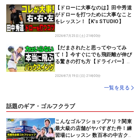
【ドローに大事なのは】田中秀道
がドローを打つために大事なこと
をレッスン！【K's STUDIO】
2026年7月25日 (土) 21時00分
【だまされたと思ってやってみ
て！】今すぐにでも飛距離が伸び
る驚きの打ち方【ドライバー】
【飛ばしフェス】
2026年7月19日 (日) 21時00分
一覧を見る
話題のギア・ゴルフクラブ
こんなゴルフショップアリ？関東
最大級の店舗がヤバすぎた件！練
習場にレッスン 数百本の中古クラ