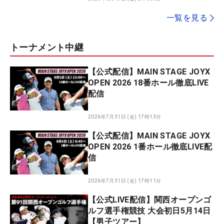
一覧を見る
トーナメント中継
【公式配信】MAIN STAGE JOYX
OPEN 2026 18番ホール徹底LIVE
配信
2026年7月31日 (金) 17時13分
【公式配信】MAIN STAGE JOYX
OPEN 2026 1番ホール徹底LIVE配
信
2026年7月31日 (金) 17時11分
【公式LIVE配信】関西オープンゴ
ルフ選手権競技 大会初日5月14日
【男子ツアー】