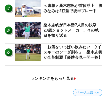
＜速報＞桑木志帆が首位浮上 勝
4
みなみは2打差で後半プレー中
桑木志帆が日本勢7人目の快挙
5
23歳ショットメーカー、その軌
跡を振り返る
「お酒をいっぱい飲みたい…ウイ
6
スキーのソーダ割を」 桑木志帆
が全英制覇【優勝会見一問一答】
ランキングをもっと見る
ページ上部へ