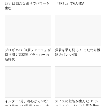
27』は強烈な蹴りでパワーを
『TRTL』で6人抜き！
生む
プロギアの「4層フェース」が
猛暑を乗り切る！ こだわり機
切り開く高初速ドライバーの
能派パンツ4選
新時代
インター5分、都心から60分
スイスの叡智が生んだTPTシ
のフラットな美観コース。大
ャフトで、ゴルフを異次元の