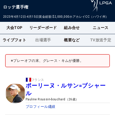
ロッテ選手権
2023年4月12日-4月15日
賞金総額
$2,000,000
ホアカレイCC（ハワイ州）
大会TOP
リーダーボード
組み合せ
ニュース
ライブフォト
出場選手
概要など
TV放送予定
※プレーオフの末、グレース・キムが優勝。
フランス
ポーリーヌ・ルサン=ブシャー
ル
Pauline Roussin-bouchard
（
26
歳）
プロフィール
成績