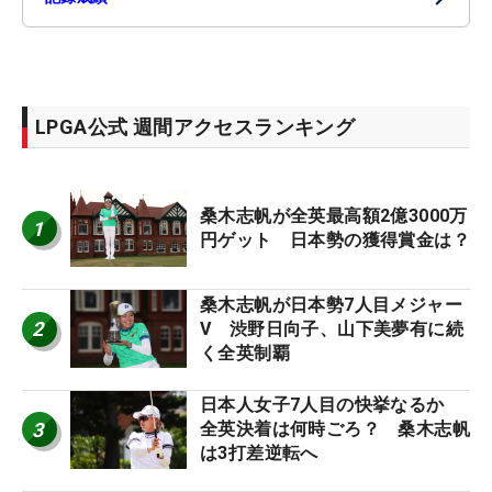
LPGA公式 週間アクセスランキング
桑木志帆が全英最高額2億3000万
1
円ゲット 日本勢の獲得賞金は？
桑木志帆が日本勢7人目メジャー
2
V 渋野日向子、山下美夢有に続
く全英制覇
日本人女子7人目の快挙なるか
3
全英決着は何時ごろ？ 桑木志帆
は3打差逆転へ