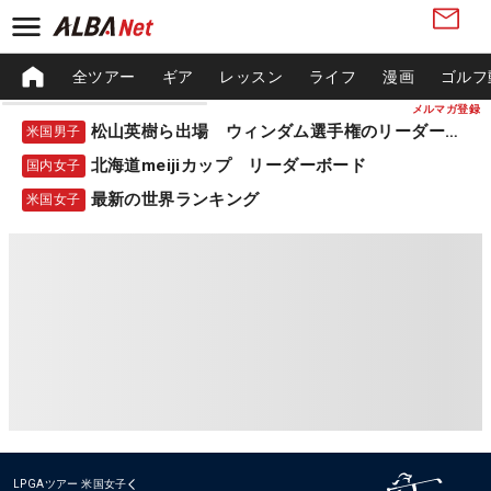
全ツアー
ギア
レッスン
ライフ
漫画
ゴルフ
メルマガ登録
松山英樹ら出場 ウィンダム選手権のリーダーボード
米国男子
北海道meijiカップ リーダーボード
国内女子
最新の世界ランキング
米国女子
LPGAツアー
米国女子