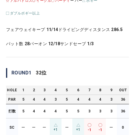
アルバトロス
イーグル
バーティ
ー パー
ボギー
ダブルボギー以上
フェアウェイキープ
11/14
ドライビングディスタンス
286.5
パット数
28
パーオン
12/18
サンドセーブ
1/3
ROUND
1
32
位
HOLE
1
2
3
4
5
6
7
8
9
OUT
PAR
5
4
4
3
5
4
4
4
3
36
打数
5
4
4
4
5
5
3
3
3
36
SC
ー
ー
ー
ー
ー
0
+1
+1
-1
-1