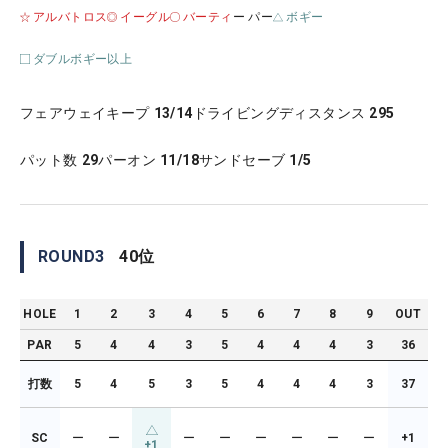
アルバトロス
イーグル
バーティ
ー パー
ボギー
ダブルボギー以上
フェアウェイキープ
13/14
ドライビングディスタンス
295
パット数
29
パーオン
11/18
サンドセーブ
1/5
ROUND
3
40
位
HOLE
1
2
3
4
5
6
7
8
9
OUT
PAR
5
4
4
3
5
4
4
4
3
36
打数
5
4
5
3
5
4
4
4
3
37
SC
ー
ー
ー
ー
ー
ー
ー
ー
+1
+1