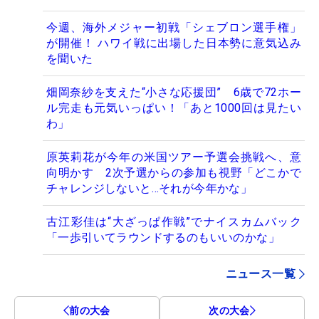
今週、海外メジャー初戦「シェブロン選手権」
が開催！ ハワイ戦に出場した日本勢に意気込み
を聞いた
畑岡奈紗を支えた“小さな応援団” 6歳で72ホー
ル完走も元気いっぱい！「あと1000回は見たい
わ」
原英莉花が今年の米国ツアー予選会挑戦へ、意
向明かす 2次予選からの参加も視野「どこかで
チャレンジしないと…それが今年かな」
古江彩佳は“大ざっぱ作戦”でナイスカムバック
「一歩引いてラウンドするのもいいのかな」
ニュース一覧
前の大会
次の大会