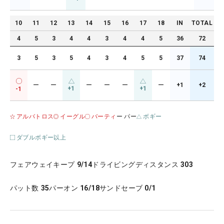
10
11
12
13
14
15
16
17
18
IN
TOTAL
4
5
3
4
4
3
4
4
5
36
72
3
5
3
5
4
3
4
5
5
37
74
ー
ー
ー
ー
ー
ー
+1
+2
+1
+1
-1
アルバトロス
イーグル
バーティ
ー パー
ボギー
ダブルボギー以上
フェアウェイキープ
9/14
ドライビングディスタンス
303
パット数
35
パーオン
16/18
サンドセーブ
0/1