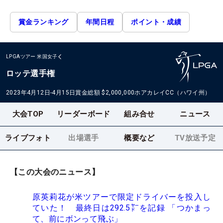
賞金ランキング
年間日程
ポイント・成績
LPGAツアー
米国女子
ロッテ選手権
2023年4月12日-4月15日
賞金総額
$2,000,000
ホアカレイCC（ハワイ州）
大会TOP
リーダーボード
組み合せ
ニュース
ライブフォト
出場選手
概要など
TV放送予定
【この大会のニュース】
原英莉花が米ツアーで限定ドライバーを投入し
ていた！ 最終日は292.5㍎を記録 「つかまっ
て、前にボンって飛ぶ」