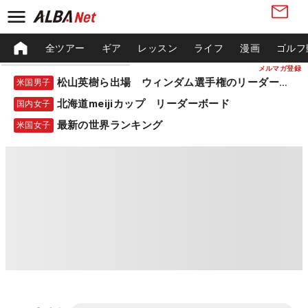
全ツアー
ギア
レッスン
ライフ
漫画
ゴルフ
メルマガ登録
松山英樹ら出場 ウィンダム選手権のリーダーボード
米国男子
北海道meijiカップ リーダーボード
国内女子
最新の世界ランキング
米国女子