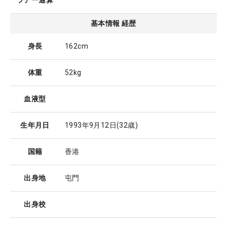
ツアー通算
基本情報 経歴
身長
162cm
体重
52kg
血液型
生年月日
1993年9月12日
(32歳)
国籍
香港
出身地
屯門
出身校