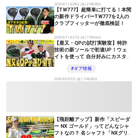
2025年11月28日 (金) 21時00分
【TW777】超簡単に打てる！本間
の新作ドライバーTW777を2人の
クラブフィッターが徹底検証！
2025年11月27日 (木) 17時54分
【鹿又・QPの試打実験室】特許
技術の新ソールで初速UP！ウェ
イトを使って 自分好みにカスタマ
イズ。VATIC Veneroは飛びの可
#
ギア情報
能性、無限大！
2025年9月5日 (金) 11時00分
【飛距離アップ】新作「スピーダ
ー NX ゴールド」ってどんなシャ
フトなの？ 名シャフト「NXグリ