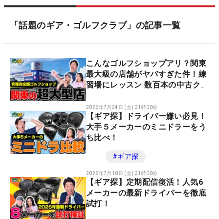
「話題のギア・ゴルフクラブ」の記事一覧
こんなゴルフショップアリ？関東
最大級の店舗がヤバすぎた件！練
習場にレッスン 数百本の中古クラ
ブまで！
2026年7月24日 (金) 21時00分
【ギア探】ドライバー嫌い必見！
大手５メーカーのミニドラーをう
ち比べ！
#
ギア探
2026年7月10日 (金) 21時00分
【ギア探】定期配信復活！人気6
メーカーの最新ドライバーを徹底
試打！