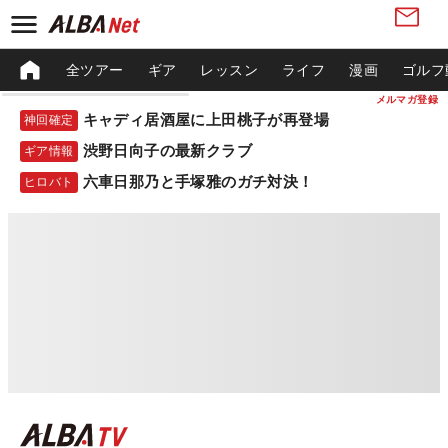
全ツアー
ギア
レッスン
ライフ
漫画
ゴルフ
メルマガ登録
キャディ居酒屋に上田桃子が再登場
神回確定
渋野日向子の最新クラブ
ギア情報
六車日那乃と手塚雅のガチ対決！
ヒロバト