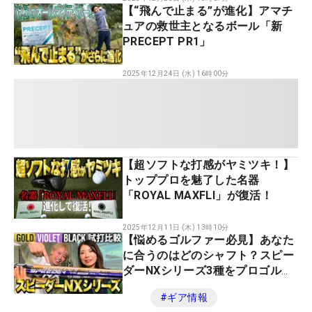
【“飛んで止まる”が進化】アマチ
ュアの救世主となるボール「新
PRECEPT PR1」
2025年12月24日 (水) 16時00分
【超ソフトな打感がヤミツキ！】
トッププロを魅了した名器
「ROYAL MAXFLI」が復活！
2025年12月11日 (木) 13時10分
【悩めるゴルファー必見】あなた
に合うのはどのシャフト？スピー
ダーNXシリーズ3種をプロゴルフ
ァーが試打し徹底検証！
#
ギア情報