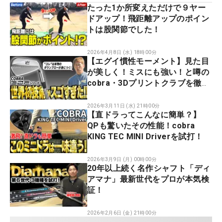
たった1か所変えただけで９ヤー
ドアップ！飛距離アップのポイン
トは股関節でした！
2026年4月8日 (水) 18時00分
【エグイ慣性モーメント】見た目
が美しく！ミスにも強い！と噂の
cobra・3Dプリントクラブを徹底
試打！
2026年3月11日 (水) 21時00分
【直ドラってこんなに簡単？】
QPも驚いたその性能！cobra
KING TEC MINI Driverを試打！
2026年3月9日 (月) 00時00分
20年以上続く名作シャフト「ディ
アマナ」最新世代をプロが本気検
証！
2026年2月6日 (金) 21時00分