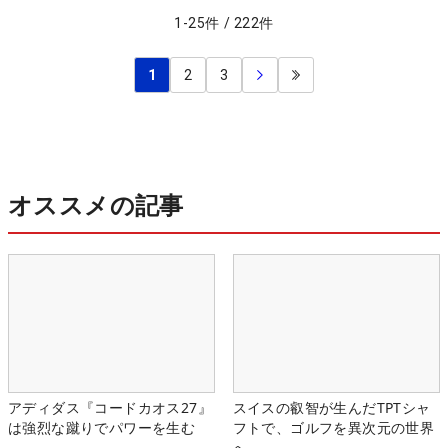
1
-
25
件
/
222
件
1
2
3
オススメの記事
アディダス『コードカオス27』
スイスの叡智が生んだTPTシャ
は強烈な蹴りでパワーを生む
フトで、ゴルフを異次元の世界
へ