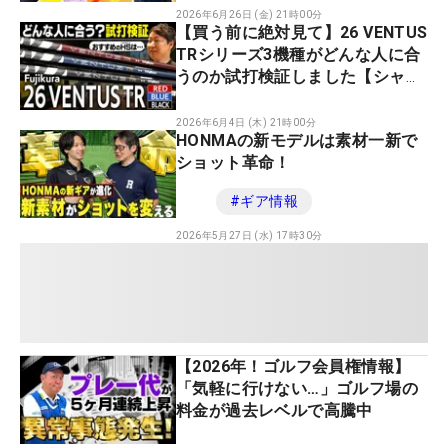
2026年6月26日 (金) 21時00分
【買う前に絶対見て】26 VENTUS
TRシリーズ3機種がどんな人に合
うのか試打検証しました【シャフ
ト】【ベンタス】
2026年6月4日 (木) 21時00分
HONMAの新モデルは素材一新で
ショット革命！
#
ギア情報
2026年5月27日 (水) 17時30分
【2026年！ゴルフ会員権情報】
「気軽に行けない…」ゴルフ場の
料金が過去レベルで高騰中