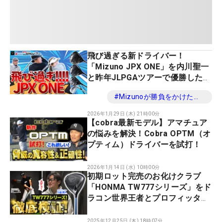
飛び過ぎる新ドライバー！
「Mizuno JPX ONE」を内川聖一
と昨年JLPGAツアーで優勝した女
子プロが試打！「Mizunoが勝負
#
Mizunoが勝負をかけた！新ドライバーJPX ONE
をかけた！新ドライバーJPX
ONE」
2026年1月29日 (木) 21時00分
【cobra最新モデル】アマチュア
の悩みを解決！Cobra OPTM（オ
プティム）ドライバーを試打！
2026年1月14日 (水) 10時00分
初期ロット完売のお化けクラブ
「HONMA TW777シリーズ」をド
ラコン世界王者とプロフィッター
が徹底試打！
2025年12月25日 (木) 18時07分