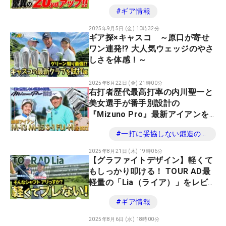
ーン」と打ち比べ徹底比較【フジ
#
ギア情報
クラレンジャー再び】 #SPEEDER
#フジクラ #ドライバー
2025年9月5日 (金) 10時32分
ギア探×キャスコ ～原口が寄せ
ワン連発!? 大人気ウェッジのやさ
しさを体感！～
2025年8月22日 (金) 21時00分
右打者歴代最高打率の内川聖一と
美女選手が番手別設計の
『Mizuno Pro』最新アイアンを
徹底試打
#
一打に妥協しない鍛造の挑戦。Mizuno Pro Mシリーズ/Sシリーズ
2025年8月21日 (木) 19時06分
【グラファイトデザイン】軽くて
もしっかり叩ける！ TOUR AD最
軽量の「Lia（ライア）」をレビ
ュー
#
ギア情報
2025年8月6日 (水) 18時00分