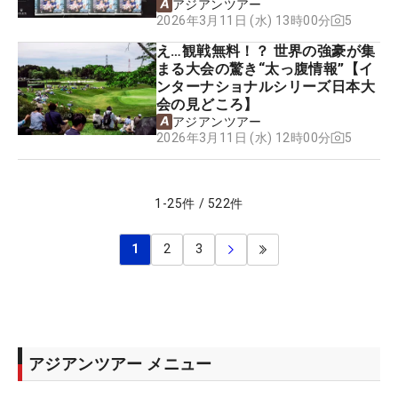
アジアンツアー
5
2026年3月11日 (水) 13時00分
え…観戦無料！？ 世界の強豪が集
まる大会の驚き“太っ腹情報”【イ
ンターナショナルシリーズ日本大
会の見どころ】
アジアンツアー
5
2026年3月11日 (水) 12時00分
1
-
25
件
/
522
件
1
2
3
アジアンツアー メニュー