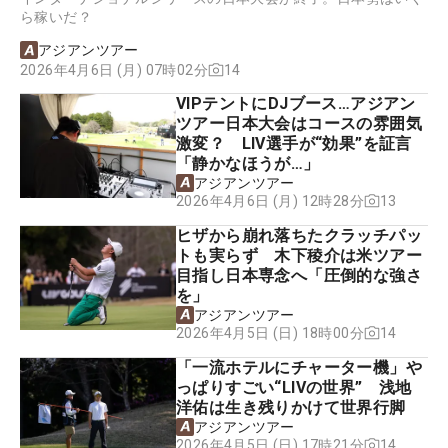
ら稼いだ？
アジアンツアー
2026年4月6日 (月) 07時02分
14
VIPテントにDJブース…アジアン
ツアー日本大会はコースの雰囲気
激変？ LIV選手が“効果”を証言
「静かなほうが…」
アジアンツアー
13
2026年4月6日 (月) 12時28分
ヒザから崩れ落ちたクラッチパッ
トも実らず 木下稜介は米ツアー
目指し日本専念へ「圧倒的な強さ
を」
アジアンツアー
14
2026年4月5日 (日) 18時00分
「一流ホテルにチャーター機」や
っぱりすごい“LIVの世界” 浅地
洋佑は生き残りかけて世界行脚
アジアンツアー
14
2026年4月5日 (日) 17時21分