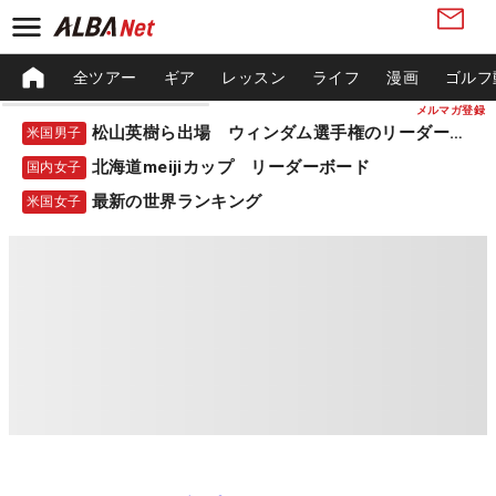
全ツアー
ギア
レッスン
ライフ
漫画
ゴルフ
メルマガ登録
松山英樹ら出場 ウィンダム選手権のリーダーボード
米国男子
北海道meijiカップ リーダーボード
国内女子
最新の世界ランキング
米国女子