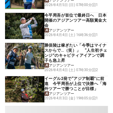
アジアンツアー
1
2026年4月5日 (日) 07時00分
今平周吾が首位で最終日へ 日本
開催のアジアンツアー高額賞金大
会
アジアンツアー
1
2026年4月4日 (土) 16時36分
勝俣陵は稼ぎたい「今季はマイナ
スからで…（笑）」 “人生初チェ
ンジ”のキャビティアイアンで調
子も急上昇
アジアンツアー
2
2026年4月4日 (土) 07時30分
イーグル2発で“アジア制覇”に前
進 今平周吾が上位で決勝へ「海
外ツアーで勝つことが目標」
アジアンツアー
1
2026年4月3日 (金) 19時05分