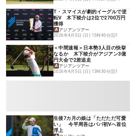
T・スマイスが劇的イーグルで逆
転V 木下稜介は2位で2700万円
獲得
アジアンツアー
1
2026年4月5日 (日) 15時40分
＜中間速報＞日本勢3人目の快挙
なるか 木下稜介がアジアン3億
円大会で2差追走
アジアンツアー
1
2026年4月5日 (日) 13時30分
生後7カ月の娘は「ただただ可愛
い」 今平周吾はパパ初Vへ首位
浮上