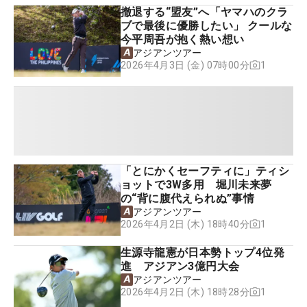
撤退する“盟友”へ「ヤマハのクラ
ブで最後に優勝したい」 クールな
今平周吾が抱く熱い想い
アジアンツアー
1
2026年4月3日 (金) 07時00分
「とにかくセーフティに」ティシ
ョットで3W多用 堀川未来夢
の“背に腹代えられぬ”事情
アジアンツアー
1
2026年4月2日 (木) 18時40分
生源寺龍憲が日本勢トップ4位発
進 アジアン3億円大会
アジアンツアー
1
2026年4月2日 (木) 18時28分