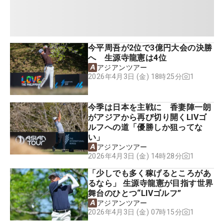
今平周吾が2位で3億円大会の決勝
へ 生源寺龍憲は4位
アジアンツアー
1
2026年4月3日 (金) 18時25分
今季は日本を主戦に 香妻陣一朗
がアジアから再び切り開くLIVゴ
ルフへの道「優勝しか狙ってな
い」
アジアンツアー
1
2026年4月3日 (金) 14時28分
「少しでも多く稼げるところがあ
るなら」 生源寺龍憲が目指す世界
舞台のひとつ“LIVゴルフ”
アジアンツアー
1
2026年4月3日 (金) 07時15分