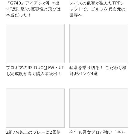
『G740』アイアンが引き出
スイスの叡智が生んだTPTシ
す“反則級”の寛容性と飛びは
ャフトで、ゴルフを異次元の
本当だった！
世界へ
プロギアのRS DUOはFW・UT
猛暑を乗り切る！ こだわり機
も完成度が高く購入者続出！
能派パンツ4選
2組7名以上のプレーに2回使
今年も男女プロが強い「キャ