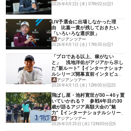
1
2026年4月2日 (木) 07時02分
LIV予選会に出場しなかった理
由 比嘉一貴が残しておきたい
「いろいろな選択肢」
アジアンツアー
1
2026年4月1日 (水) 17時35分
「プロである以上、稼がない
と」 浅地洋佑がアジアから示し
た“新ルート”【インターナショナ
ルシリーズ開幕直前インタビュ
ー】
アジアンツアー
25
2026年4月1日 (水) 12時00分
飛ばし屋・池村寛世が30～40ｙ置
いていかれる？ 参戦4年目の30
歳が語るアジア高額大会の“魅
力”【インターナショナルシリー
ズ日本大会の見どころ】
アジアンツアー
5
2026年3月25日 (水) 12時00分