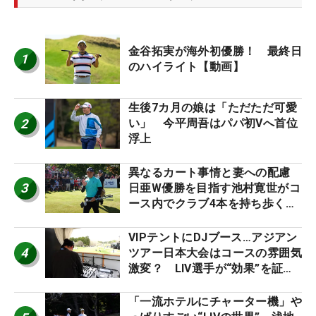
金谷拓実が海外初優勝！ 最終日
1
のハイライト【動画】
生後7カ月の娘は「ただただ可愛
2
い」 今平周吾はパパ初Vへ首位
浮上
異なるカート事情と妻への配慮
3
日亜W優勝を目指す池村寛世がコ
ース内でクラブ4本を持ち歩く理
由【現地記者コラム】
VIPテントにDJブース…アジアン
4
ツアー日本大会はコースの雰囲気
激変？ LIV選手が“効果”を証言
「静かなほうが…」
「一流ホテルにチャーター機」や