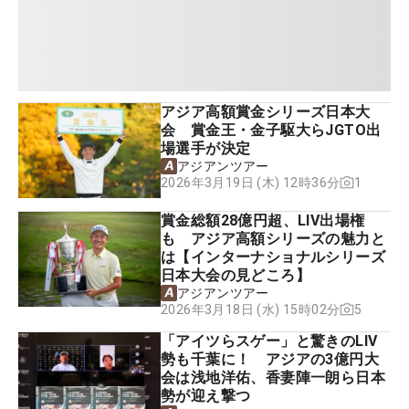
アジア高額賞金シリーズ日本大
会 賞金王・金子駆大らJGTO出
場選手が決定
アジアンツアー
1
2026年3月19日 (木) 12時36分
賞金総額28億円超、LIV出場権
も アジア高額シリーズの魅力と
は【インターナショナルシリーズ
日本大会の見どころ】
アジアンツアー
5
2026年3月18日 (水) 15時02分
「アイツらスゲー」と驚きのLIV
勢も千葉に！ アジアの3億円大
会は浅地洋佑、香妻陣一朗ら日本
勢が迎え撃つ