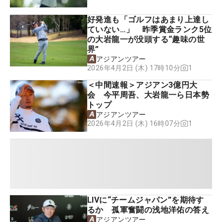
好発進も「ゴルフはあまり上達し
ていない…」 昨季賞金ランク5位
の大岩龍一が没頭する“趣味の世
界”
アジアンツアー
1
2026年4月2日 (木) 17時10分
＜中間速報＞アジアン3億円大
会 今平周吾、大岩龍一ら日本勢
トップ
アジアンツアー
1
2026年4月2日 (木) 16時07分
LIVに“チームジャパン”を期待す
るか 孤軍奮闘の浅地洋佑の答え
アジアンツアー