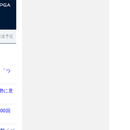
放送予定
 「つ
勢に意
00回