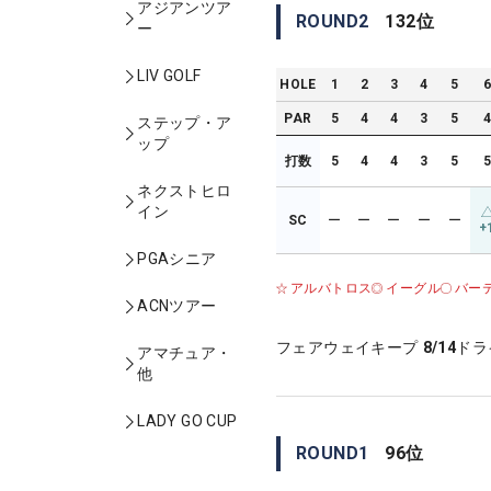
アジアンツア
ROUND
2
132
位
ー
LIV GOLF
HOLE
1
2
3
4
5
PAR
5
4
4
3
5
ステップ・ア
ップ
打数
5
4
4
3
5
ネクストヒロ
イン
SC
ー
ー
ー
ー
ー
+
PGAシニア
アルバトロス
イーグル
バー
ACNツアー
フェアウェイキープ
8/14
ドラ
アマチュア・
他
LADY GO CUP
ROUND
1
96
位