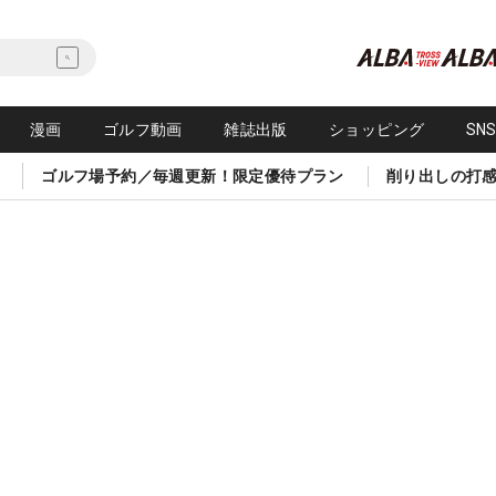
漫画
ゴルフ動画
雑誌出版
ショッピング
SN
ゴルフ場予約／毎週更新！限定優待プラン
削り出しの打