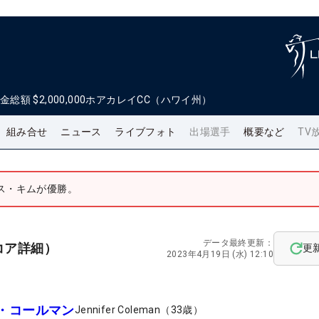
金総額
$2,000,000
ホアカレイCC（ハワイ州）
組み合せ
ニュース
ライブフォト
出場選手
概要など
TV
ス・キムが優勝。
データ最終更新：
コア詳細）
更
2023年4月19日 (水) 12:10
・コールマン
Jennifer Coleman
（
33
歳）