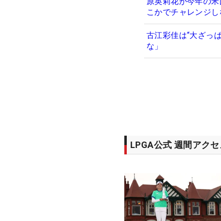
原英莉花が今年の米
こかでチャレンジし
古江彩佳は“大ざっ
な」
LPGA公式 週間アク