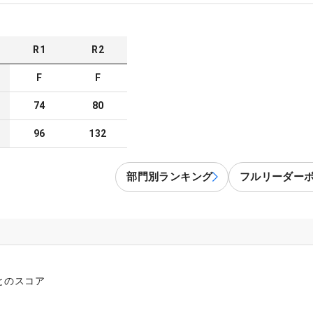
R
1
R
2
F
F
74
80
96
132
部門別ランキング
フルリーダー
とのスコア