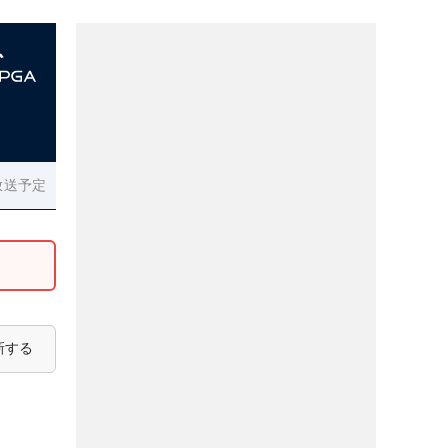
放送予定
新する