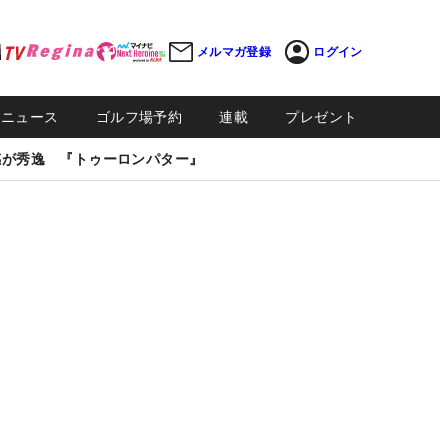
メルマガ登録
ログイン
Sニュース
ゴルフ場予約
連載
プレゼント
感が秀逸 『トゥーロンパター』