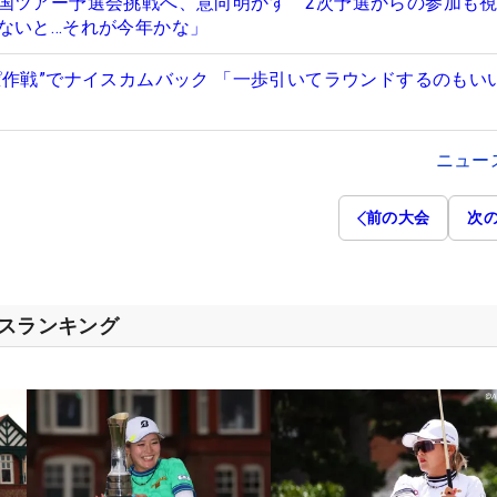
国ツアー予選会挑戦へ、意向明かす 2次予選からの参加も
ないと…それが今年かな」
ぱ作戦”でナイスカムバック 「一歩引いてラウンドするのもい
ニュー
前の大会
次
セスランキング