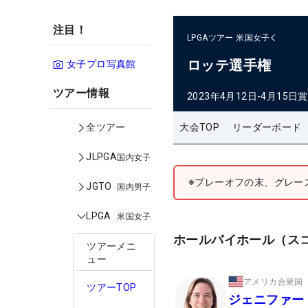
注目！
LPGAツアー
米国女子
ロッテ選手権
女子プロ写真館
ツアー情報
2023年4月12日-4月15日
賞
大会TOP
リーダーボード
全ツアー
JLPGA
国内女子
※プレーオフの末、グレー
JGTO
国内男子
LPGA
米国女子
ホールバイホール（ス
ツアーメニ
ュー
アメリカ合衆国
ツアーTOP
ジェニファー