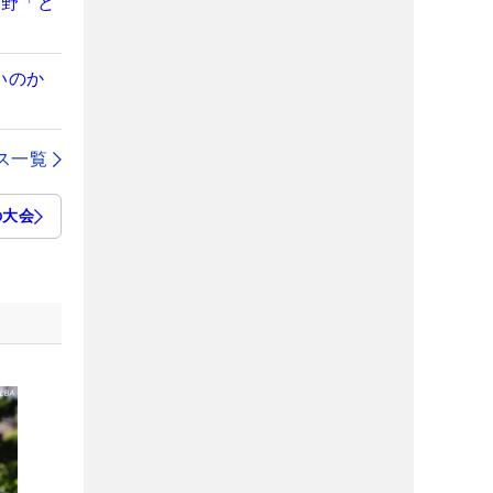
視野「ど
いのか
ス一覧
の大会