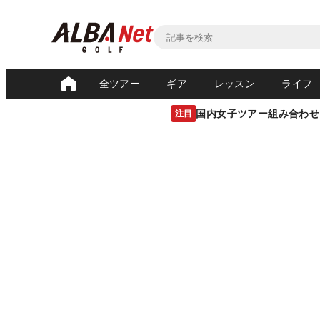
全ツアー
ギア
レッスン
ライフ
国内女子ツアー組み合わせ
注目