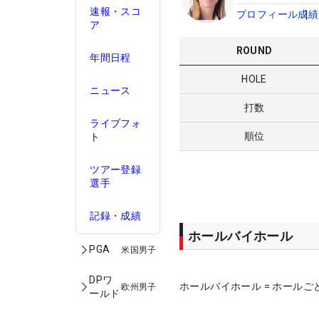
速報・スコ
プロフィール
成績
ア
ROUND
年間日程
HOLE
ニュース
打数
ライブフォ
順位
ト
ツアー登録
選手
記録・成績
ホールバイホール
PGA
米国男子
DPワ
ホールバイホール = ホールご
欧州男子
ールド