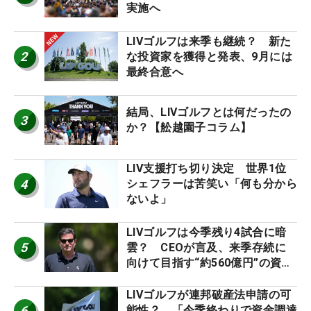
実施へ
LIVゴルフは来季も継続？ 新た
2
な投資家を獲得と発表、9月には
最終合意へ
結局、LIVゴルフとは何だったの
3
か？【舩越園子コラム】
LIV支援打ち切り決定 世界1位
4
シェフラーは苦笑い「何も分から
ないよ」
LIVゴルフは今季残り4試合に暗
5
雲？ CEOが言及、来季存続に
向けて目指す“約560億円”の資金
調達
LIVゴルフが連邦破産法申請の可
6
能性？ 「今季終わりで資金調達