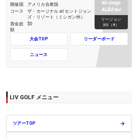
開催国
アメリカ合衆国
コース
ザ・カージナル at セントジョン
ズ・リゾート（ミシガン州）
リージョン
賞金総
$0
XIII（#）
額
大会TOP
リーダーボード
ニュース
LIV GOLF メニュー
→
ツアーTOP