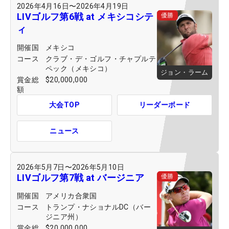
2026年4月16日
〜
2026年4月19日
LIVゴルフ第6戦 at メキシコシテ
優勝
ィ
開催国
メキシコ
コース
クラブ・デ・ゴルフ・チャプルテ
ペック（メキシコ）
ジョン・ラーム
賞金総
$20,000,000
額
大会TOP
リーダーボード
ニュース
2026年5月7日
〜
2026年5月10日
LIVゴルフ第7戦 at バージニア
優勝
開催国
アメリカ合衆国
コース
トランプ・ナショナルDC（バー
ジニア州）
賞金総
$20,000,000