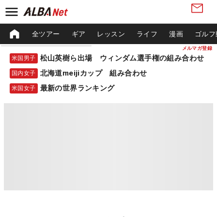
全ツアー
ギア
レッスン
ライフ
漫画
ゴルフ
メルマガ登録
松山英樹ら出場 ウィンダム選手権の組み合わせ
米国男子
北海道meijiカップ 組み合わせ
国内女子
最新の世界ランキング
米国女子