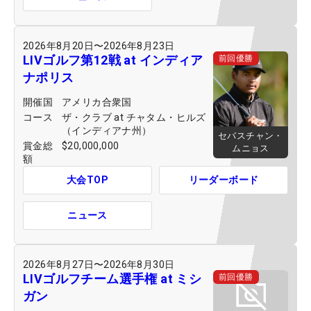
2026年8月20日
〜
2026年8月23日
LIVゴルフ第12戦 at インディア
前回優勝
ナポリス
開催国
アメリカ合衆国
コース
ザ・クラブ at チャタム・ヒルズ
（インディアナ州）
セバスチャン・
賞金総
$20,000,000
ムニョス
額
大会TOP
リーダーボード
ニュース
2026年8月27日
〜
2026年8月30日
LIVゴルフチーム選手権 at ミシ
前回優勝
ガン