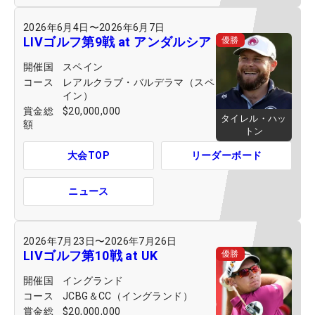
2026年6月4日
〜
2026年6月7日
LIVゴルフ第9戦 at アンダルシア
優勝
開催国
スペイン
コース
レアルクラブ・バルデラマ（スペ
イン）
賞金総
$20,000,000
タイレル・ハッ
額
トン
大会TOP
リーダーボード
ニュース
2026年7月23日
〜
2026年7月26日
LIVゴルフ第10戦 at UK
優勝
開催国
イングランド
コース
JCBG＆CC（イングランド）
賞金総
$20,000,000