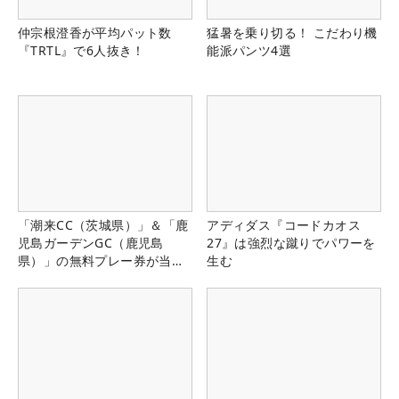
仲宗根澄香が平均パット数
猛暑を乗り切る！ こだわり機
『TRTL』で6人抜き！
能派パンツ4選
「潮来CC（茨城県）」＆「鹿
アディダス『コードカオス
児島ガーデンGC（鹿児島
27』は強烈な蹴りでパワーを
県）」の無料プレー券が当た
生む
る！！