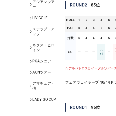
アジアンツア
ROUND
2
85
位
ー
LIV GOLF
HOLE
1
2
3
4
5
PAR
5
4
4
3
5
ステップ・ア
ップ
打数
5
4
4
4
5
ネクストヒロ
イン
SC
ー
ー
ー
ー
+1
PGAシニア
アルバトロス
イーグル
バー
ACNツアー
フェアウェイキープ
10/14
ド
アマチュア・
他
LADY GO CUP
ROUND
1
96
位