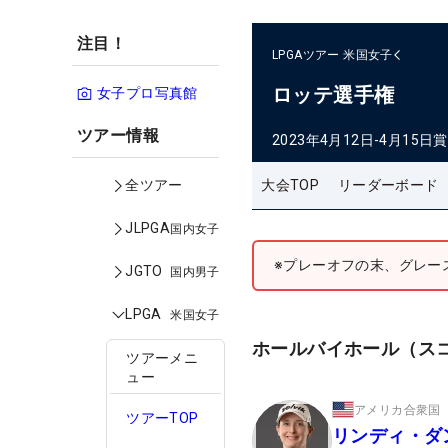
注目！
LPGAツアー
米国女子
ロッテ選手権
女子プロ写真館
ツアー情報
2023年4月12日-4月15日
賞
大会TOP
リーダーボード
全ツアー
JLPGA
国内女子
※プレーオフの末、グレー
JGTO
国内男子
LPGA
米国女子
ホールバイホール（ス
ツアーメニ
ュー
アメリカ合衆国
ツアーTOP
リンディ・ダ