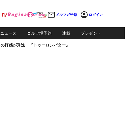
メルマガ登録
ログイン
Sニュース
ゴルフ場予約
連載
プレゼント
しの打感が秀逸 『トゥーロンパター』