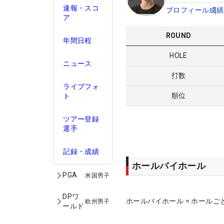
速報・スコ
プロフィール
成績
ア
ROUND
年間日程
HOLE
ニュース
打数
ライブフォ
順位
ト
ツアー登録
選手
記録・成績
ホールバイホール
PGA
米国男子
DPワ
ホールバイホール = ホールご
欧州男子
ールド