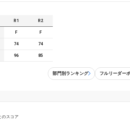
R
1
R
2
F
F
74
74
96
85
部門別ランキング
フルリーダー
とのスコア