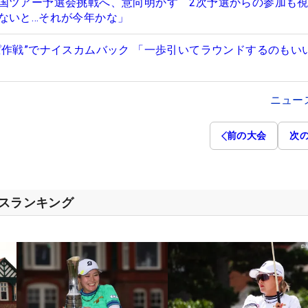
国ツアー予選会挑戦へ、意向明かす 2次予選からの参加も
ないと…それが今年かな」
ぱ作戦”でナイスカムバック 「一歩引いてラウンドするのもい
ニュー
前の大会
次
セスランキング