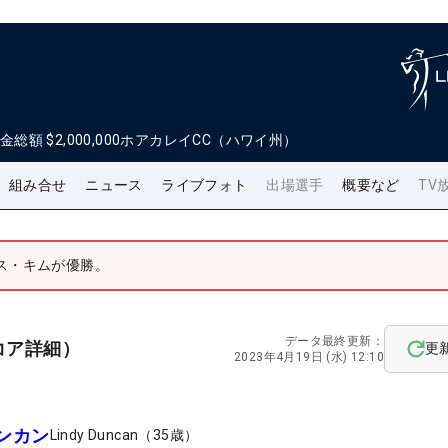
金総額
$2,000,000
ホアカレイCC（ハワイ州）
組み合せ
ニュース
ライブフォト
出場選手
概要など
TV
ス・キムが優勝。
データ最終更新：
コア詳細）
更
2023年4月19日 (水) 12:10
ンカン
Lindy Duncan
（
35
歳）