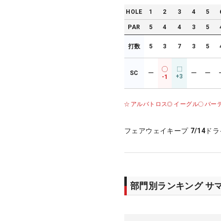
HOLE
1
2
3
4
5
PAR
5
4
4
3
5
打数
5
3
7
3
5
SC
ー
ー
ー
+3
-1
アルバトロス
イーグル
バー
フェアウェイキープ
7/14
ドラ
部門別ランキング サ