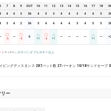
6
7
8
9
OUT
10
11
12
13
14
15
16
17
18
I
4
4
4
3
36
4
5
3
4
4
3
4
4
5
3
4
3
4
2
36
5
4
4
4
4
3
4
5
5
3
ー
ー
0
ー
ー
ー
ー
ー
+
+1
+1
+1
-1
-1
-1
ティ
ー パー
ボギー
ダブルボギー以上
イビングディスタンス
287
パット数
27
パーオン
10/18
サンドセーブ
0
マリー