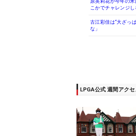
原英莉花が今年の米
こかでチャレンジし
古江彩佳は“大ざっ
な」
LPGA公式 週間アク