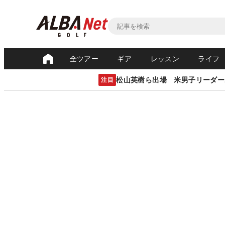
全ツアー
ギア
レッスン
ライフ
松山英樹ら出場 米男子リーダー
注目