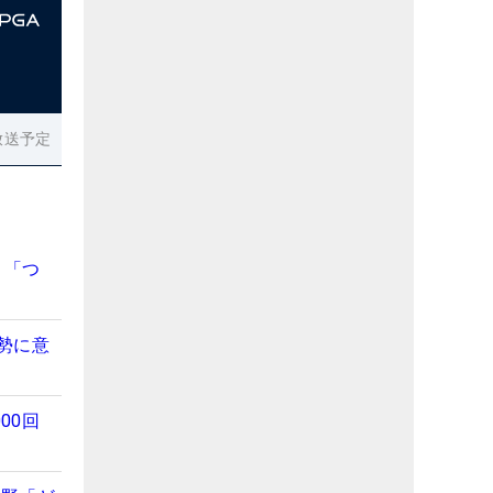
放送予定
 「つ
勢に意
00回