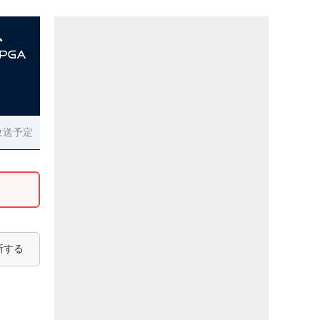
放送予定
新する