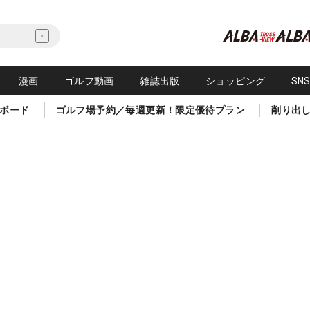
漫画
ゴルフ動画
雑誌出版
ショッピング
SN
ボード
ゴルフ場予約／毎週更新！限定優待プラン
削り出