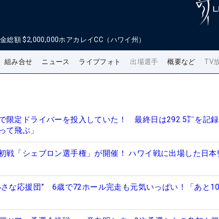
金総額
$2,000,000
ホアカレイCC（ハワイ州）
組み合せ
ニュース
ライブフォト
出場選手
概要など
TV
で限定ドライバーを投入していた！ 最終日は292.5㍎を記録
って飛ぶ」
初戦「シェブロン選手権」が開催！ ハワイ戦に出場した日本
さな応援団” 6歳で72ホール完走も元気いっぱい！「あと10