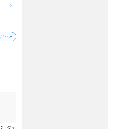
上部へ
に2回使え