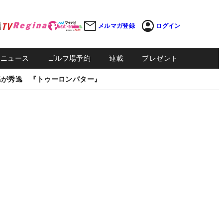
メルマガ登録
ログイン
Sニュース
ゴルフ場予約
連載
プレゼント
感が秀逸 『トゥーロンパター』