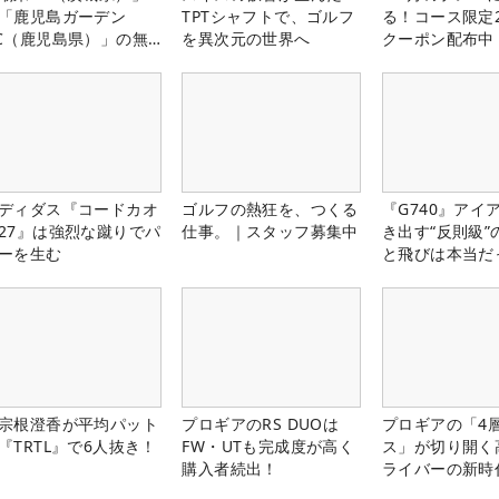
「鹿児島ガーデン
TPTシャフトで、ゴルフ
る！コース限定2
C（鹿児島県）」の無
を異次元の世界へ
クーポン配布中
プレー券が当たる！！
ディダス『コードカオ
ゴルフの熱狂を、つくる
『G740』アイ
27』は強烈な蹴りでパ
仕事。｜スタッフ募集中
き出す“反則級”
ーを生む
と飛びは本当だ
宗根澄香が平均パット
プロギアのRS DUOは
プロギアの「4
『TRTL』で6人抜き！
FW・UTも完成度が高く
ス」が切り開く
購入者続出！
ライバーの新時