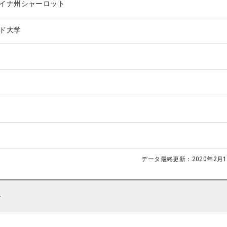
イナ州シャーロット
ド大学
データ最終更新：
2020年2月1
ト