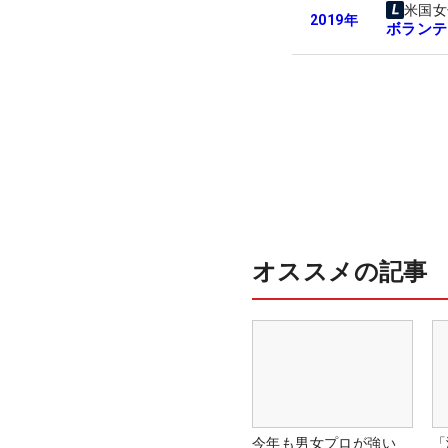
米国女
2019
年
ボランテ
オススメの記事
今年も男女プロが強い
「