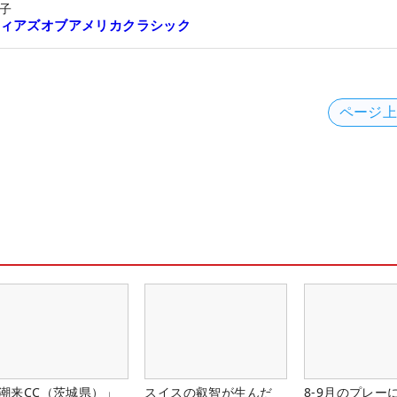
子
ィアズオブアメリカクラシック
ページ
潮来CC（茨城県）」
スイスの叡智が生んだ
8-9月のプレー