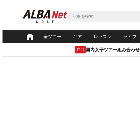
全ツアー
ギア
レッスン
ライフ
国内女子ツアー組み合わせ
注目