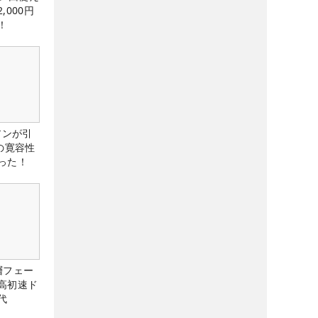
,000円
！
アンが引
の寛容性
った！
層フェー
高初速ド
代