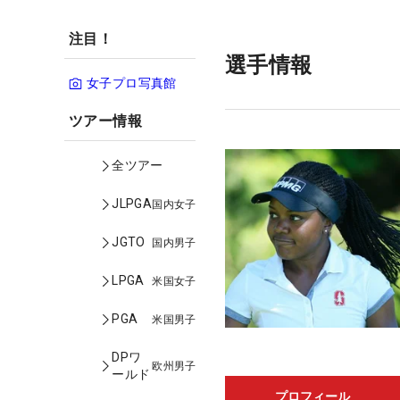
注目！
選手情報
女子プロ写真館
ツアー情報
全ツアー
JLPGA
国内女子
JGTO
国内男子
LPGA
米国女子
PGA
米国男子
DPワ
欧州男子
ールド
プロフィール