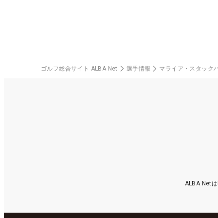
ゴルフ総合サイト ALBA Net
選手情報
マライア・スタック
ALBA N