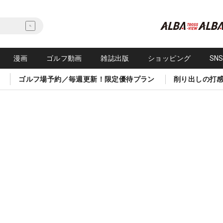
漫画
ゴルフ動画
雑誌出版
ショッピング
SN
ゴルフ場予約／毎週更新！限定優待プラン
削り出しの打