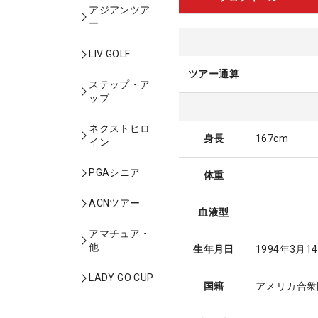
アジアンツア
ー
LIV GOLF
ツアー通算
ステップ・ア
ップ
ネクストヒロ
身長
167cm
イン
PGAシニア
体重
ACNツアー
血液型
アマチュア・
他
生年月日
1994年3月1
LADY GO CUP
国籍
アメリカ合衆