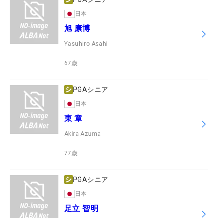
日本
旭 康博
Yasuhiro Asahi
67
歳
PGAシニア
日本
東 章
Akira Azuma
77
歳
PGAシニア
日本
足立 智明