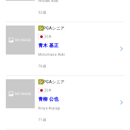
Hiroaki Aoki
52
歳
PGAシニア
日本
青木 基正
Motomasa Aoki
76
歳
PGAシニア
日本
青柳 公也
Kinya Aoyagi
71
歳