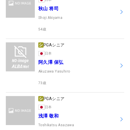
秋山 将司
Shoji Akiyama
54
歳
PGAシニア
日本
阿久澤 保弘
Akuzawa Yasuhiro
73
歳
PGAシニア
日本
浅澤 敬和
Toshikatsu Asazawa