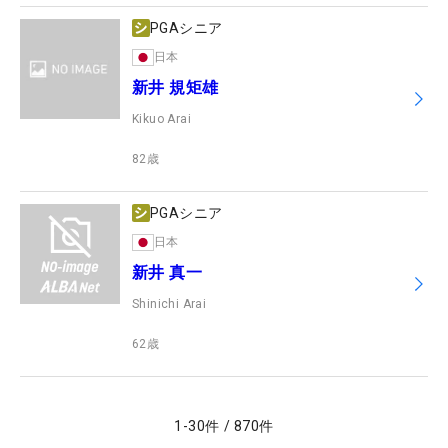
PGAシニア
日本
新井 規矩雄
Kikuo Arai
82
歳
PGAシニア
日本
新井 真一
Shinichi Arai
62
歳
1
-
30
件
/
870
件