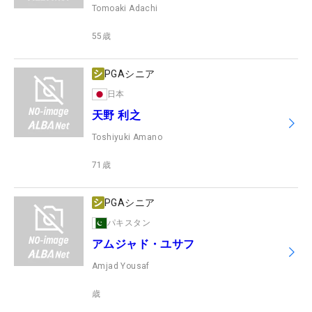
Tomoaki Adachi
55
歳
PGAシニア
日本
天野 利之
Toshiyuki Amano
71
歳
PGAシニア
パキスタン
アムジャド・ユサフ
Amjad Yousaf
歳