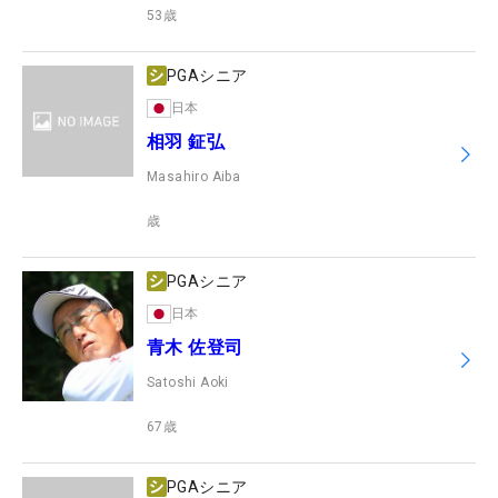
53
歳
PGAシニア
日本
相羽 鉦弘
Masahiro Aiba
歳
PGAシニア
日本
青木 佐登司
Satoshi Aoki
67
歳
PGAシニア