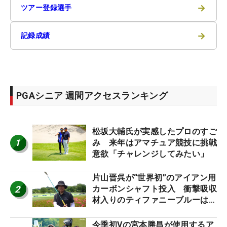
→
ツアー登録選手
→
記録成績
PGAシニア 週間アクセスランキング
松坂大輔氏が実感したプロのすご
1
み 来年はアマチュア競技に挑戦
意欲「チャレンジしてみたい」
片山晋呉が“世界初”のアイアン用
2
カーボンシャフト投入 衝撃吸収
材入りのティファニーブルーは
「体にやさしい」
今季初Vの宮本勝昌が使用するア