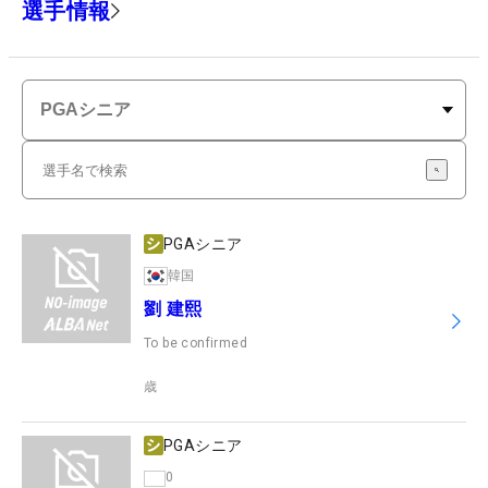
選手情報
PGAシニア
韓国
劉 建熙
To be confirmed
歳
PGAシニア
0