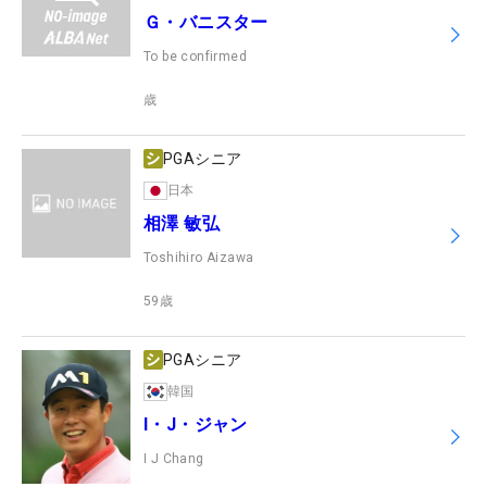
Ｇ・バニスター
To be confirmed
歳
PGAシニア
日本
相澤 敏弘
Toshihiro Aizawa
59
歳
PGAシニア
韓国
I・J・ジャン
I J Chang