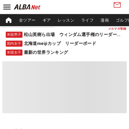
全ツアー
ギア
レッスン
ライフ
漫画
ゴルフ
メルマガ登録
松山英樹ら出場 ウィンダム選手権のリーダーボード
米国男子
北海道meijiカップ リーダーボード
国内女子
最新の世界ランキング
米国女子