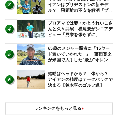
3
イアンはブリヂストンの新モデ
ル？ 飛距離の不安を解消「プラ
スなだけに」【勝者のギア】
プロアマでは妻・かとうれいこさ
4
んと久々共演 横尾要がシニアデ
ビュー「見栄を張らずに」
65歳のメジャー覇者に「15ヤー
5
ド置いていかれた…」 藤田寛之
が米国で入手した“飛ぶ”オレンジ
シャフトは米シニア使用率2位
始動はヘッドから？ 体から？
6
アイアンの精度はテークバックで
決まる【鈴木亨のゴルフ道】
ランキングをもっと見る