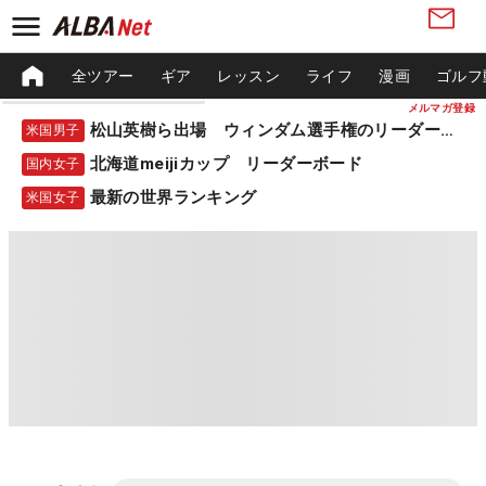
全ツアー
ギア
レッスン
ライフ
漫画
ゴルフ
メルマガ登録
松山英樹ら出場 ウィンダム選手権のリーダーボード
米国男子
北海道meijiカップ リーダーボード
国内女子
最新の世界ランキング
米国女子