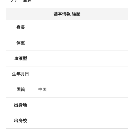
ツアー通算
基本情報 経歴
身長
体重
血液型
生年月日
国籍
中国
出身地
出身校