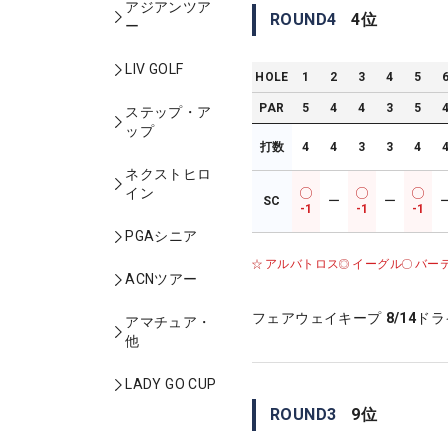
アジアンツア
ROUND
4
4
位
ー
LIV GOLF
HOLE
1
2
3
4
5
PAR
5
4
4
3
5
ステップ・ア
ップ
打数
4
4
3
3
4
ネクストヒロ
イン
SC
ー
ー
-1
-1
-1
PGAシニア
アルバトロス
イーグル
バー
ACNツアー
フェアウェイキープ
8/14
ドラ
アマチュア・
他
LADY GO CUP
ROUND
3
9
位