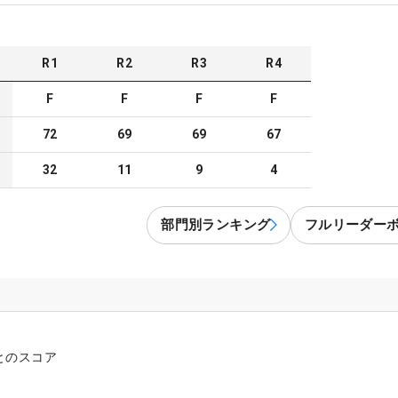
R
1
R
2
R
3
R
4
F
F
F
F
72
69
69
67
32
11
9
4
部門別ランキング
フルリーダー
とのスコア