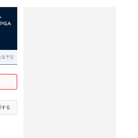
放送予定
新する