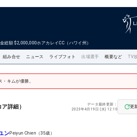
金総額
$2,000,000
ホアカレイCC（ハワイ州）
組み合せ
ニュース
ライブフォト
出場選手
概要など
TV
ス・キムが優勝。
データ最終更新：
コア詳細）
更
2023年4月19日 (水) 12:10
ユン
Peiyun Chien
（
35
歳）