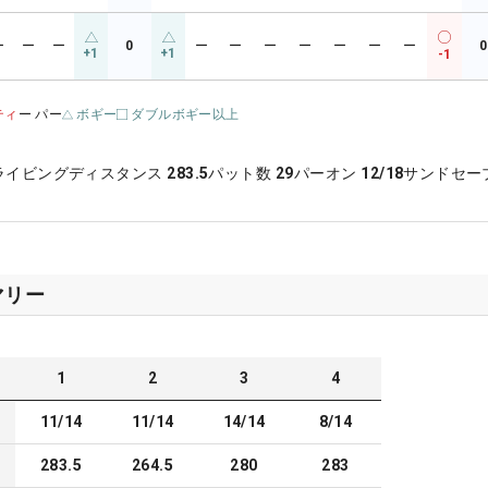
ー
ー
ー
0
ー
ー
ー
ー
ー
ー
ー
0
+1
+1
-1
ティ
ー パー
ボギー
ダブルボギー以上
ライビングディスタンス
283.5
パット数
29
パーオン
12/18
サンドセー
マリー
1
2
3
4
11/14
11/14
14/14
8/14
283.5
264.5
280
283