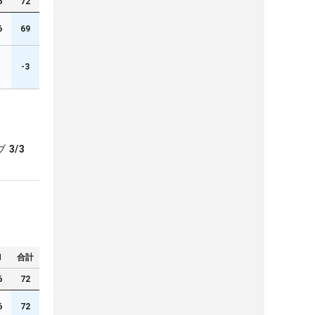
6
72
6
69
-3
ブ
3/3
N
合計
6
72
6
72