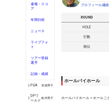
速報・スコ
プロフィール
成績
ア
ROUND
年間日程
HOLE
ニュース
打数
ライブフォ
順位
ト
ツアー登録
選手
記録・成績
ホールバイホール
PGA
米国男子
DPワ
ホールバイホール = ホールご
欧州男子
ールド