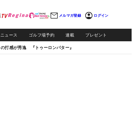
メルマガ登録
ログイン
Sニュース
ゴルフ場予約
連載
プレゼント
しの打感が秀逸 『トゥーロンパター』