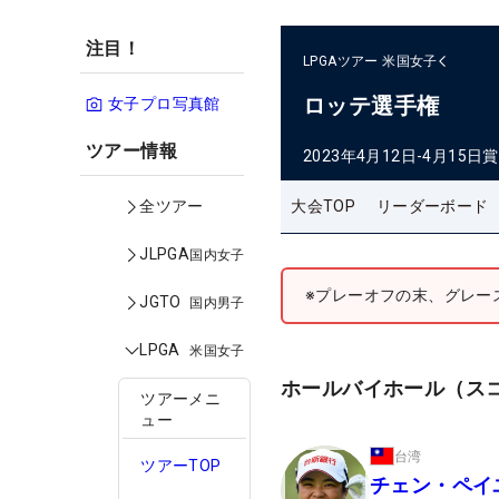
注目！
LPGAツアー
米国女子
ロッテ選手権
女子プロ写真館
ツアー情報
2023年4月12日-4月15日
賞
大会TOP
リーダーボード
全ツアー
JLPGA
国内女子
※プレーオフの末、グレー
JGTO
国内男子
LPGA
米国女子
ホールバイホール（ス
ツアーメニ
ュー
台湾
ツアーTOP
チェン・ペイ