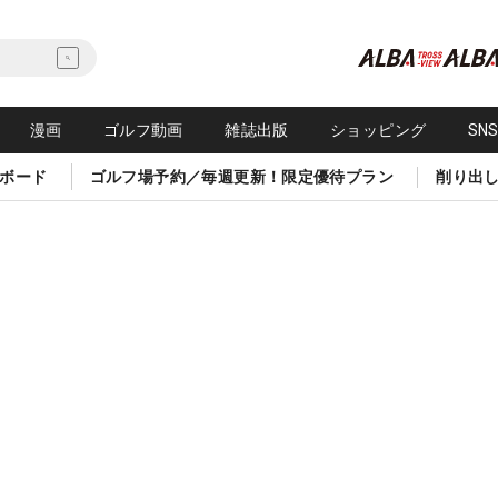
漫画
ゴルフ動画
雑誌出版
ショッピング
SN
ボード
ゴルフ場予約／毎週更新！限定優待プラン
削り出