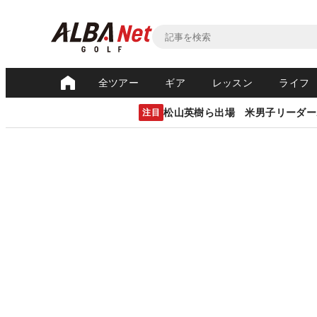
全ツアー
ギア
レッスン
ライフ
松山英樹ら出場 米男子リーダー
注目