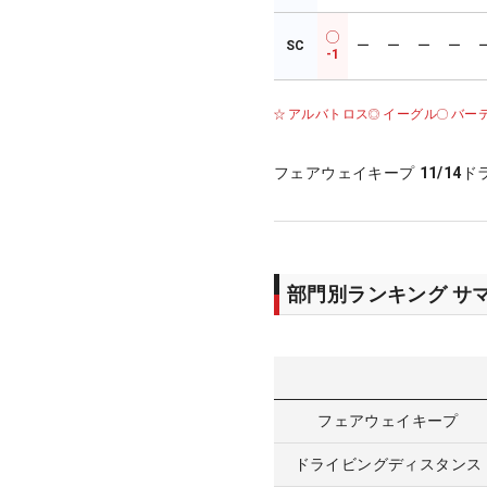
SC
ー
ー
ー
ー
-1
アルバトロス
イーグル
バー
フェアウェイキープ
11/14
ド
部門別ランキング サ
フェアウェイキープ
ドライビングディスタンス