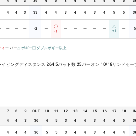
4
4
4
3
36
4
5
3
4
4
3
4
4
5
3
4
4
4
3
33
4
4
3
4
4
3
4
5
5
3
ー
ー
ー
ー
-3
ー
ー
ー
ー
ー
ー
ー
0
+1
-1
ティ
ー パー
ボギー
ダブルボギー以上
ライビングディスタンス
264.5
パット数
25
パーオン
10/18
サンドセー
6
7
8
9
OUT
10
11
12
13
14
15
16
17
18
I
4
4
4
3
36
4
5
3
4
4
3
4
4
5
3
4
4
4
4
36
5
5
3
4
4
3
4
4
4
3