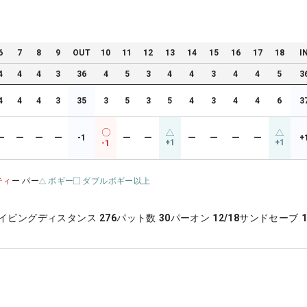
6
7
8
9
OUT
10
11
12
13
14
15
16
17
18
I
4
4
4
3
36
4
5
3
4
4
3
4
4
5
3
4
4
4
3
35
3
5
3
5
4
3
4
4
6
3
ー
ー
ー
ー
-1
ー
ー
ー
ー
ー
ー
+
+1
+1
-1
ティ
ー パー
ボギー
ダブルボギー以上
イビングディスタンス
276
パット数
30
パーオン
12/18
サンドセーブ
1