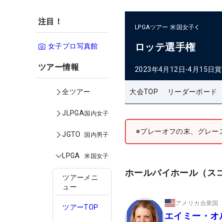
注目！
LPGAツアー
米国女子
ロッテ選手権
女子プロ写真館
ツアー情報
2023年4月12日-4月15日
賞
大会TOP
リーダーボード
全ツアー
JLPGA
国内女子
※プレーオフの末、グレー
JGTO
国内男子
LPGA
米国女子
ホールバイホール（ス
ツアーメニ
ュー
アメリカ合衆国
ツアーTOP
エイミー・オ