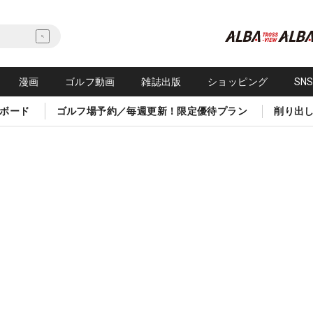
漫画
ゴルフ動画
雑誌出版
ショッピング
SN
ボード
ゴルフ場予約／毎週更新！限定優待プラン
削り出