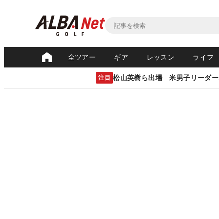
全ツアー
ギア
レッスン
ライフ
松山英樹ら出場 米男子リーダー
注目