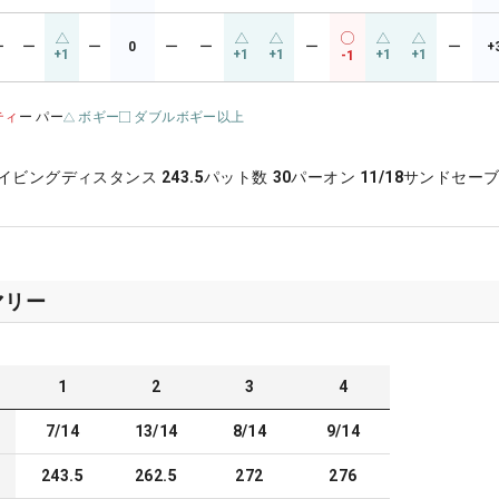
ー
ー
ー
0
ー
ー
ー
ー
+
+1
+1
+1
+1
+1
-1
ティ
ー パー
ボギー
ダブルボギー以上
イビングディスタンス
243.5
パット数
30
パーオン
11/18
サンドセー
マリー
1
2
3
4
7/14
13/14
8/14
9/14
243.5
262.5
272
276