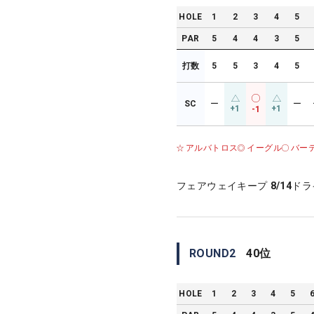
HOLE
1
2
3
4
5
PAR
5
4
4
3
5
打数
5
5
3
4
5
SC
ー
ー
+1
+1
-1
アルバトロス
イーグル
バー
フェアウェイキープ
8/14
ドラ
ROUND
2
40
位
HOLE
1
2
3
4
5