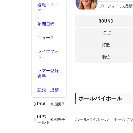
速報・スコ
プロフィール
成績
ア
ROUND
年間日程
HOLE
ニュース
打数
ライブフォ
順位
ト
ツアー登録
選手
記録・成績
ホールバイホール
PGA
米国男子
DPワ
ホールバイホール = ホールご
欧州男子
ールド