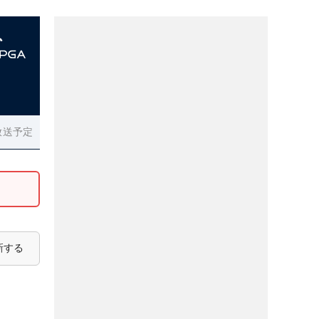
放送予定
新する