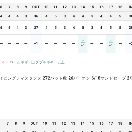
6
7
8
9
OUT
10
11
12
13
14
15
16
17
18
I
4
4
4
3
36
4
5
3
4
4
3
4
4
5
3
4
4
4
3
37
4
5
3
4
5
3
4
5
5
3
ー
ー
ー
ー
+1
ー
ー
ー
ー
ー
ー
ー
+
+1
+1
ティ
ー パー
ボギー
ダブルボギー以上
イビングディスタンス
272
パット数
26
パーオン
6/18
サンドセーブ
2/
6
7
8
9
OUT
10
11
12
13
14
15
16
17
18
I