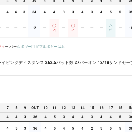
4
4
4
3
36
4
5
3
4
4
3
4
4
5
3
4
4
4
3
34
4
4
3
3
4
3
4
5
5
3
ー
ー
ー
ー
-2
ー
ー
ー
ー
ー
ー
-
+1
-1
-1
ティ
ー パー
ボギー
ダブルボギー以上
ライビングディスタンス
262.5
パット数
27
パーオン
12/18
サンドセー
6
7
8
9
OUT
10
11
12
13
14
15
16
17
18
I
4
4
4
3
36
4
5
3
4
4
3
4
4
5
3
4
4
5
3
36
4
5
4
5
4
2
5
5
5
3