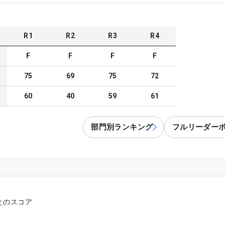
R
1
R
2
R
3
R
4
F
F
F
F
75
69
75
72
60
40
59
61
部門別ランキング
フルリーダー
とのスコア