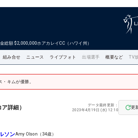
金総額
$2,000,000
ホアカレイCC（ハワイ州）
組み合せ
ニュース
ライブフォト
出場選手
概要など
TV
ス・キムが優勝。
データ最終更新：
コア詳細）
更
2023年4月19日 (水) 12:10
ルソン
Amy Olson
（
34
歳）