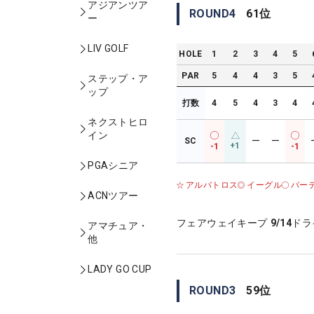
アジアンツア
ROUND
4
61
位
ー
LIV GOLF
HOLE
1
2
3
4
5
PAR
5
4
4
3
5
ステップ・ア
ップ
打数
4
5
4
3
4
ネクストヒロ
イン
SC
ー
ー
+1
-1
-1
PGAシニア
アルバトロス
イーグル
バー
ACNツアー
フェアウェイキープ
9/14
ドラ
アマチュア・
他
LADY GO CUP
ROUND
3
59
位