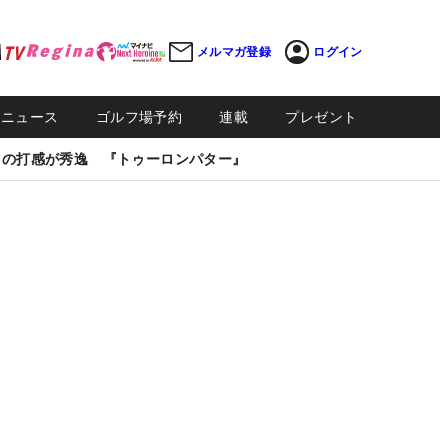
メルマガ登録
ログイン
Sニュース
ゴルフ場予約
連載
プレゼント
しの打感が秀逸 『トゥーロンパター』