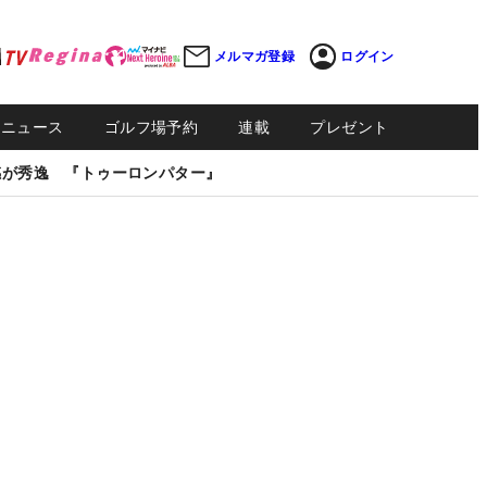
メルマガ登録
ログイン
Sニュース
ゴルフ場予約
連載
プレゼント
感が秀逸 『トゥーロンパター』