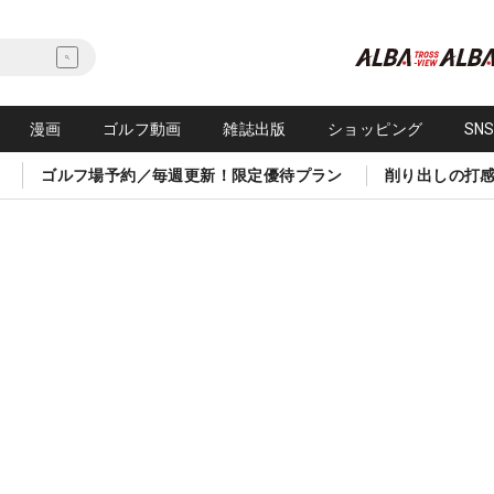
漫画
ゴルフ動画
雑誌出版
ショッピング
SN
ゴルフ場予約／毎週更新！限定優待プラン
削り出しの打