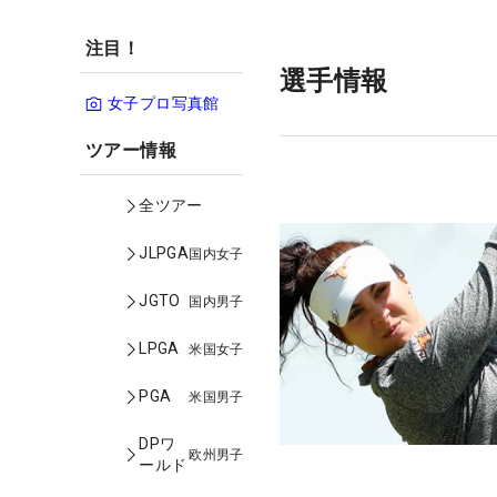
注目！
選手情報
女子プロ写真館
ツアー情報
全ツアー
JLPGA
国内女子
JGTO
国内男子
LPGA
米国女子
PGA
米国男子
DPワ
欧州男子
ールド