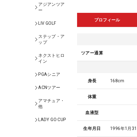
アジアンツア
ー
プロフィール
LIV GOLF
ステップ・ア
ップ
ツアー通算
ネクストヒロ
イン
PGAシニア
身長
168cm
ACNツアー
体重
アマチュア・
他
血液型
LADY GO CUP
生年月日
1996年1月3