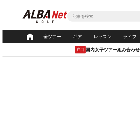
全ツアー
ギア
レッスン
ライフ
国内女子ツアー組み合わせ
注目