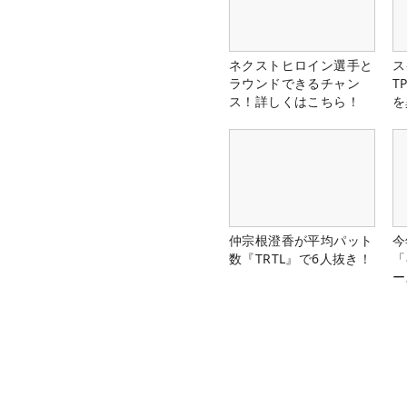
ネクストヒロイン選手と
ス
ラウンドできるチャン
T
ス！詳しくはこちら！
を
仲宗根澄香が平均パット
今
数『TRTL』で6人抜き！
「
ー