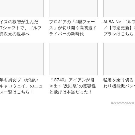
イスの叡智が生んだ
プロギアの「4層フェー
ALBA Netゴ
PTシャフトで、ゴルフ
ス」が切り開く高初速ド
／【毎週更新】
異次元の世界へ
ライバーの新時代
プランはこちら
年も男女プロが強い
『G740』アイアンが引
猛暑を乗り切る
キャロウェイ」のニュ
き出す“反則級”の寛容性
わり機能派パン
ス一覧はこちら！
と飛びは本当だった！
Recommended 