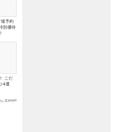
ルフ場予約
特別優待
！
！ こだ
ツ4選
by