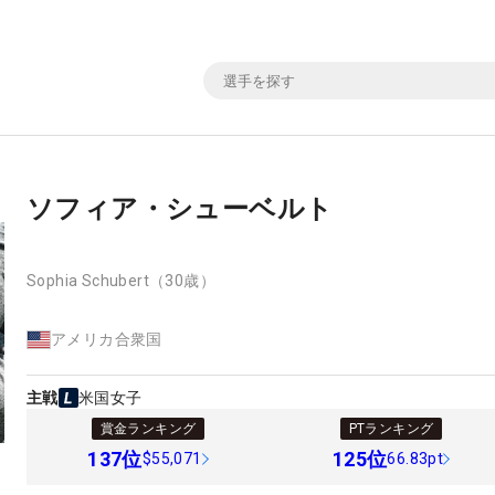
ソフィア・シューベルト
Sophia Schubert
（30歳）
アメリカ合衆国
主戦
米国女子
賞金ランキング
PTランキング
137
位
125
位
$55,071
66.83pt