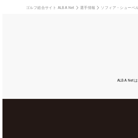
ゴルフ総合サイト ALBA Net
選手情報
ソフィア・シューベ
ALBA N