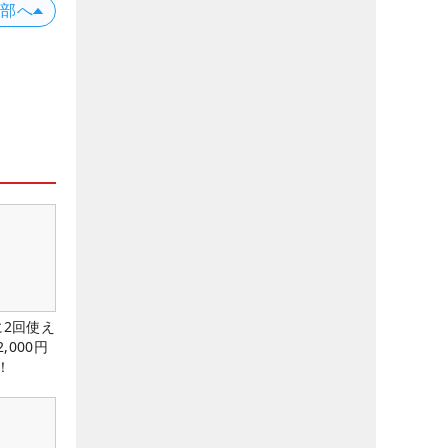
上部へ
に2回使え
,000円
！