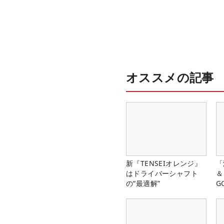
オススメの記事
新『TENSEIオレンジ』
「
はドライバーシャフト
＆
の“最適解”
G
料