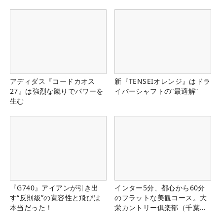
アディダス『コードカオス
新『TENSEIオレンジ』はドラ
27』は強烈な蹴りでパワーを
イバーシャフトの“最適解”
生む
『G740』アイアンが引き出
インター5分、都心から60分
す“反則級”の寛容性と飛びは
のフラットな美観コース。大
本当だった！
栄カントリー俱楽部（千葉
県）