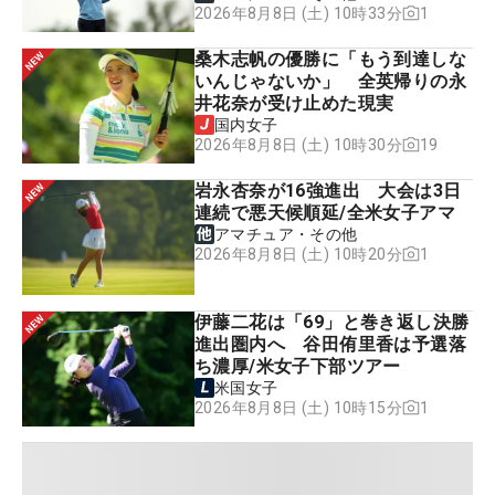
1
2026年8月8日 (土) 10時33分
桑木志帆の優勝に「もう到達しな
いんじゃないか」 全英帰りの永
井花奈が受け止めた現実
国内女子
19
2026年8月8日 (土) 10時30分
岩永杏奈が16強進出 大会は3日
連続で悪天候順延/全米女子アマ
アマチュア・その他
1
2026年8月8日 (土) 10時20分
伊藤二花は「69」と巻き返し決勝
進出圏内へ 谷田侑里香は予選落
ち濃厚/米女子下部ツアー
米国女子
1
2026年8月8日 (土) 10時15分