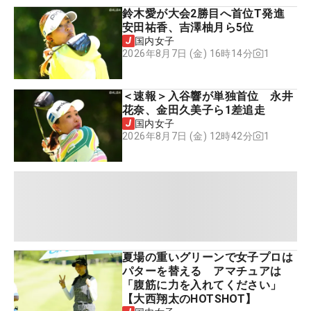
鈴木愛が大会2勝目へ首位T発進
安田祐香、吉澤柚月ら5位
国内女子
1
2026年8月7日 (金) 16時14分
＜速報＞入谷響が単独首位 永井
花奈、金田久美子ら1差追走
国内女子
1
2026年8月7日 (金) 12時42分
夏場の重いグリーンで女子プロは
パターを替える アマチュアは
「腹筋に力を入れてください」
【大西翔太のHOTSHOT】