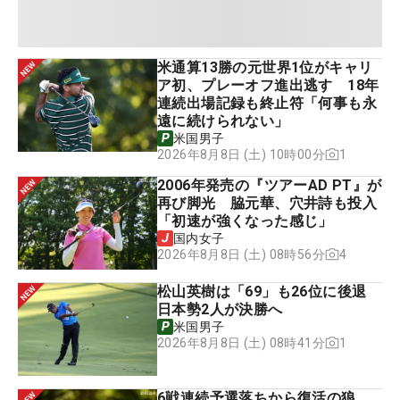
米通算13勝の元世界1位がキャリ
ア初、プレーオフ進出逃す 18年
連続出場記録も終止符「何事も永
遠に続けられない」
米国男子
1
2026年8月8日 (土) 10時00分
2006年発売の『ツアーAD PT』が
再び脚光 脇元華、穴井詩も投入
「初速が強くなった感じ」
国内女子
4
2026年8月8日 (土) 08時56分
松山英樹は「69」も26位に後退
日本勢2人が決勝へ
米国男子
1
2026年8月8日 (土) 08時41分
6戦連続予選落ちから復活の狼