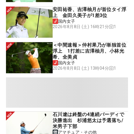
安田祐香、吉澤柚月が首位タイ浮
上 金田久美子が1差3位
国内女子
1
2026年8月8日 (土) 16時21分
＜中間速報＞仲村果乃が単独首位
浮上 1打差に吉澤柚月、小林光
希、全美貞
国内女子
1
2026年8月8日 (土) 13時04分
石川遼は終盤の4連続バーディで
決勝進出 杉浦悠太は予選落ち/
米男子下部
アマチュア・その他