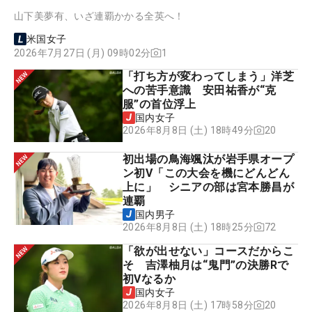
山下美夢有、いざ連覇かかる全英へ！
米国女子
2026年7月27日 (月) 09時02分
1
「打ち方が変わってしまう」洋芝
への苦手意識 安田祐香が“克
服”の首位浮上
国内女子
20
2026年8月8日 (土) 18時49分
初出場の鳥海颯汰が岩手県オープ
ン初V「この大会を機にどんどん
上に」 シニアの部は宮本勝昌が
連覇
国内男子
72
2026年8月8日 (土) 18時25分
「欲が出せない」コースだからこ
そ 吉澤柚月は“鬼門”の決勝Rで
初Vなるか
国内女子
20
2026年8月8日 (土) 17時58分