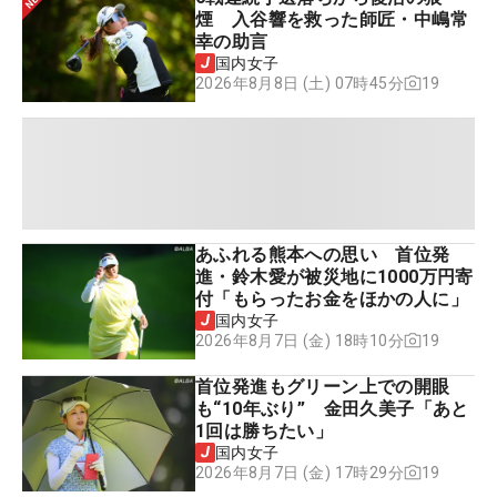
煙 入谷響を救った師匠・中嶋常
幸の助言
国内女子
19
2026年8月8日 (土) 07時45分
あふれる熊本への思い 首位発
進・鈴木愛が被災地に1000万円寄
付「もらったお金をほかの人に」
国内女子
19
2026年8月7日 (金) 18時10分
首位発進もグリーン上での開眼
も“10年ぶり” 金田久美子「あと
1回は勝ちたい」
国内女子
19
2026年8月7日 (金) 17時29分