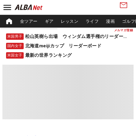
全ツアー
ギア
レッスン
ライフ
漫画
ゴルフ
メルマガ登録
松山英樹ら出場 ウィンダム選手権のリーダーボード
米国男子
北海道meijiカップ リーダーボード
国内女子
最新の世界ランキング
米国女子