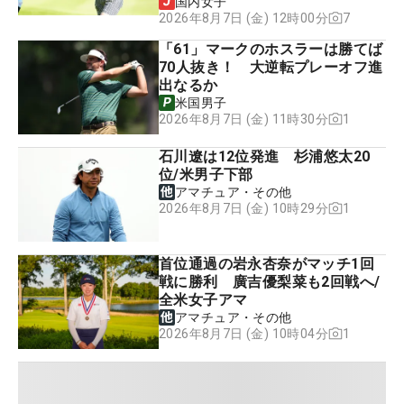
国内女子
7
2026年8月7日 (金) 12時00分
「61」マークのホスラーは勝てば
70人抜き！ 大逆転プレーオフ進
出なるか
米国男子
1
2026年8月7日 (金) 11時30分
石川遼は12位発進 杉浦悠太20
位/米男子下部
アマチュア・その他
1
2026年8月7日 (金) 10時29分
首位通過の岩永杏奈がマッチ1回
戦に勝利 廣吉優梨菜も2回戦へ/
全米女子アマ
アマチュア・その他
1
2026年8月7日 (金) 10時04分