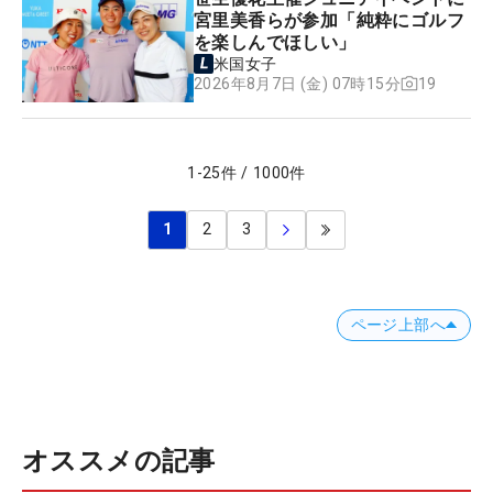
宮里美香らが参加「純粋にゴルフ
を楽しんでほしい」
米国女子
19
2026年8月7日 (金) 07時15分
1
-
25
件
/
1000
件
1
2
3
ページ上部へ
オススメの記事