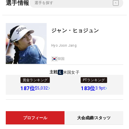
選手情報
ジャン・ヒョジュン
Hyo Joon Jang
韓国
主戦
米国女子
賞金ランキング
PTランキング
187
位
183
位
$5,032
3.9pt
プロフィール
大会成績/スタッツ