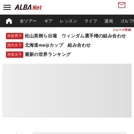
全ツアー
ギア
レッスン
ライフ
漫画
ゴルフ
メルマガ登録
松山英樹ら出場 ウィンダム選手権の組み合わせ
米国男子
北海道meijiカップ 組み合わせ
国内女子
最新の世界ランキング
米国女子