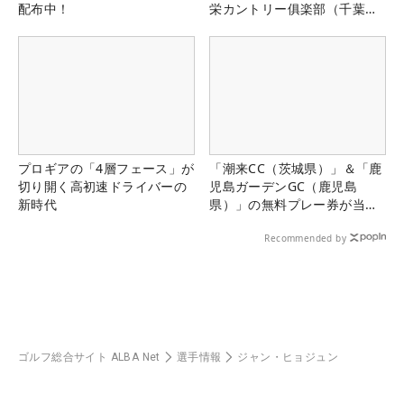
配布中！
栄カントリー俱楽部（千葉
県）
プロギアの「4層フェース」が
「潮来CC（茨城県）」＆「鹿
切り開く高初速ドライバーの
児島ガーデンGC（鹿児島
新時代
県）」の無料プレー券が当た
る！！
Recommended by
ゴルフ総合サイト ALBA Net
選手情報
ジャン・ヒョジュン