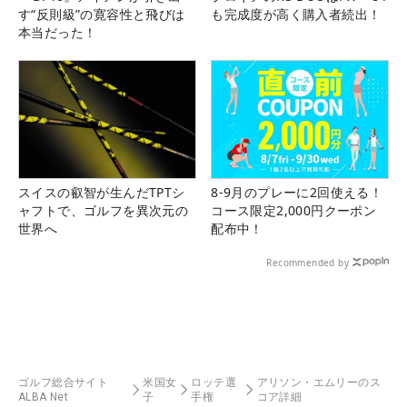
す“反則級”の寛容性と飛びは
も完成度が高く購入者続出！
本当だった！
スイスの叡智が生んだTPTシ
8-9月のプレーに2回使える！
ャフトで、ゴルフを異次元の
コース限定2,000円クーポン
世界へ
配布中！
Recommended by
ゴルフ総合サイト
米国女
ロッテ選
アリソン・エムリーのス
ALBA Net
子
手権
コア詳細