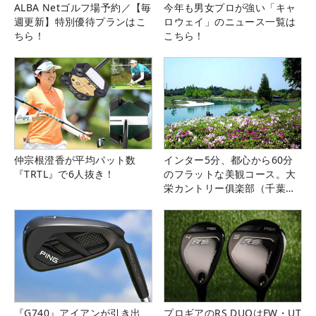
ALBA Netゴルフ場予約／【毎
今年も男女プロが強い「キャ
週更新】特別優待プランはこ
ロウェイ」のニュース一覧は
ちら！
こちら！
仲宗根澄香が平均パット数
インター5分、都心から60分
『TRTL』で6人抜き！
のフラットな美観コース。大
栄カントリー俱楽部（千葉
県）
『G740』アイアンが引き出
プロギアのRS DUOはFW・UT