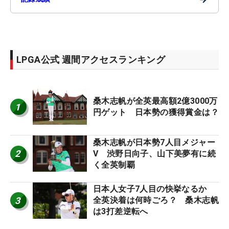
LPGA公式 週間アクセスランキング
桑木志帆が全英最高額2億3000万
1
円ゲット 日本勢の獲得賞金は？
桑木志帆が日本勢7人目メジャー
2
V 渋野日向子、山下美夢有に続
く全英制覇
日本人女子7人目の快挙なるか
3
全英決着は何時ごろ？ 桑木志帆
は3打差逆転へ