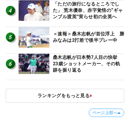
「ただの旅行になるところでし
4
た」 荒木優奈、赤字覚悟の“ギャ
ンブル渡英”実らせ初の全英へ
＜速報＞桑木志帆が首位浮上 勝
5
みなみは2打差で後半プレー中
桑木志帆が日本勢7人目の快挙
6
23歳ショットメーカー、その軌
跡を振り返る
ランキングをもっと見る
ページ上部へ