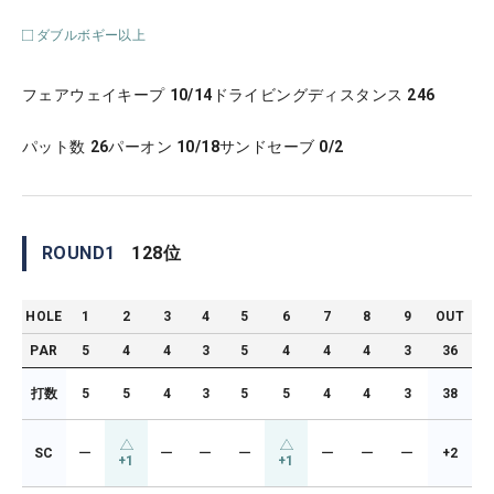
ダブルボギー以上
フェアウェイキープ
10/14
ドライビングディスタンス
246
パット数
26
パーオン
10/18
サンドセーブ
0/2
ROUND
1
128
位
HOLE
1
2
3
4
5
6
7
8
9
OUT
PAR
5
4
4
3
5
4
4
4
3
36
打数
5
5
4
3
5
5
4
4
3
38
SC
ー
ー
ー
ー
ー
ー
ー
+2
+1
+1