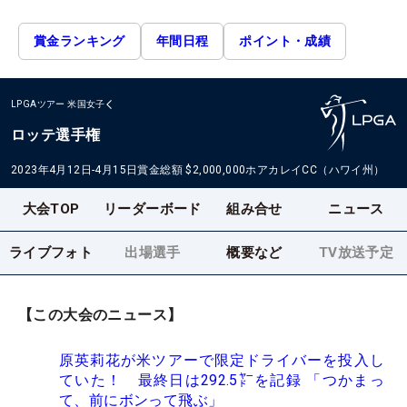
賞金ランキング
年間日程
ポイント・成績
LPGAツアー
米国女子
ロッテ選手権
2023年4月12日-4月15日
賞金総額
$2,000,000
ホアカレイCC（ハワイ州）
大会TOP
リーダーボード
組み合せ
ニュース
ライブフォト
出場選手
概要など
TV放送予定
【この大会のニュース】
原英莉花が米ツアーで限定ドライバーを投入し
ていた！ 最終日は292.5㍎を記録 「つかまっ
て、前にボンって飛ぶ」