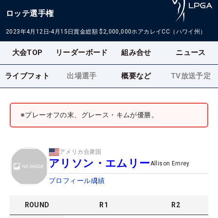
ロッテ選手権
2023年4月12日-4月15日
賞金総額
$2,000,000
ホアカレイCC（ハワイ州）
大会TOP
リーダーボード
組み合せ
ニュース
ライブフォト
出場選手
概要など
TV放送予定
※プレーオフの末、グレース・キムが優勝。
アメリカ合衆国
アリソン・エムリー
Allison Emrey
プロフィール
成績
ROUND
R
1
R
2