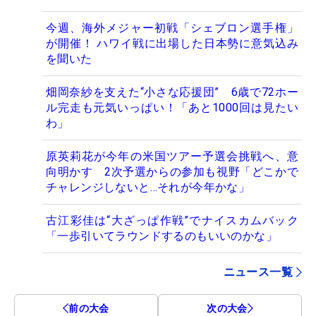
今週、海外メジャー初戦「シェブロン選手権」
が開催！ ハワイ戦に出場した日本勢に意気込み
を聞いた
畑岡奈紗を支えた“小さな応援団” 6歳で72ホー
ル完走も元気いっぱい！「あと1000回は見たい
わ」
原英莉花が今年の米国ツアー予選会挑戦へ、意
向明かす 2次予選からの参加も視野「どこかで
チャレンジしないと…それが今年かな」
古江彩佳は“大ざっぱ作戦”でナイスカムバック
「一歩引いてラウンドするのもいいのかな」
ニュース一覧
前の大会
次の大会