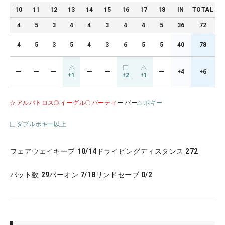
10
11
12
13
14
15
16
17
18
IN
TOTAL
4
5
3
4
4
3
4
4
5
36
72
4
5
3
5
4
3
6
5
5
40
78
ー
ー
ー
ー
ー
ー
+4
+6
+1
+2
+1
アルバトロス
イーグル
バーティ
ー パー
ボギー
ダブルボギー以上
フェアウェイキープ
10/14
ドライビングディスタンス
272
パット数
29
パーオン
7/18
サンドセーブ
0/2