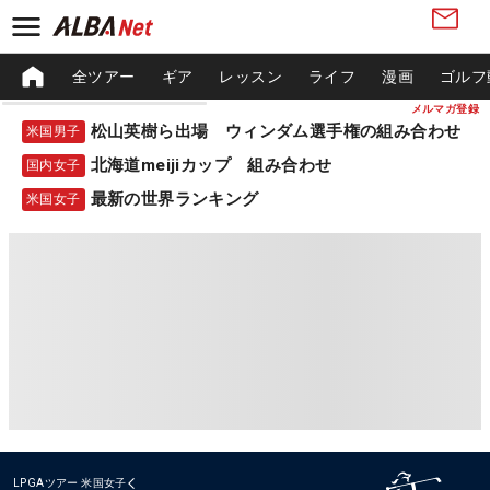
全ツアー
ギア
レッスン
ライフ
漫画
ゴルフ
メルマガ登録
松山英樹ら出場 ウィンダム選手権の組み合わせ
米国男子
北海道meijiカップ 組み合わせ
国内女子
最新の世界ランキング
米国女子
LPGAツアー
米国女子