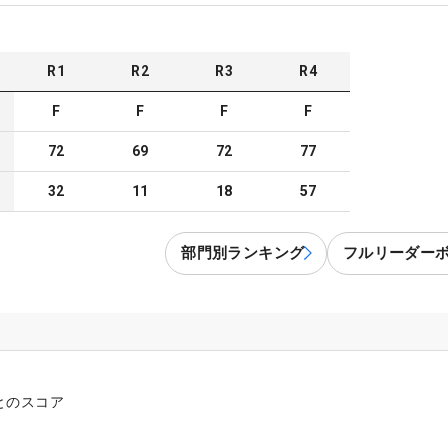
R
1
R
2
R
3
R
4
F
F
F
F
72
69
72
77
32
11
18
57
部門別ランキング
フルリーダー
とのスコア