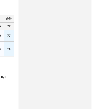
N
合計
6
72
0
77
4
+5
ブ
0/3