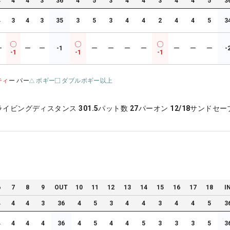
4
4
4
3
36
4
5
3
4
4
3
4
4
5
3
4
3
4
3
35
3
5
3
4
4
2
4
4
5
3
ー
ー
ー
-1
ー
ー
ー
ー
ー
ー
ー
-
-1
-1
-1
ティ
ー パー
ボギー
ダブルボギー以上
ライビングディスタンス
301.5
パット数
27
パーオン
12/18
サンドセー
6
7
8
9
OUT
10
11
12
13
14
15
16
17
18
I
4
4
4
3
36
4
5
3
4
4
3
4
4
5
3
4
4
4
4
36
4
5
4
4
5
3
3
3
5
3