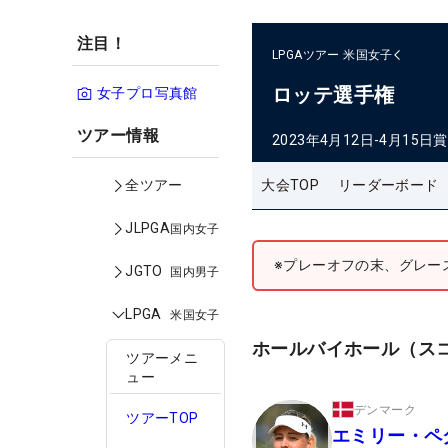
注目！
LPGAツアー
米国女子
ロッテ選手権
女子プロ写真館
ツアー情報
2023年4月12日-4月15日
賞
大会TOP
リーダーボード
全ツアー
JLPGA
国内女子
※プレーオフの末、グレー
JGTO
国内男子
LPGA
米国女子
ホールバイホール（ス
ツアーメニ
ュー
デンマーク
ツアーTOP
エミリー・ペ