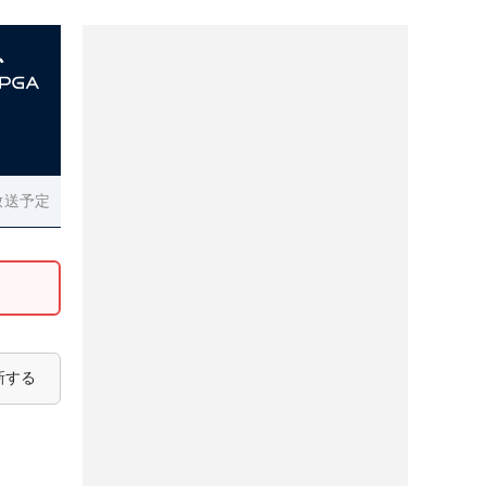
放送予定
新する