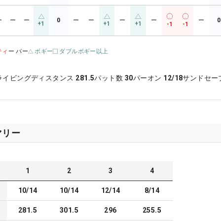
ー
ー
ー
0
ー
ー
ー
ー
ー
0
+1
+1
+1
-1
-1
ティ
ー パー
ボギー
ダブルボギー以上
ライビングディスタンス
281.5
パット数
30
パーオン
12/18
サンドセー
マリー
1
2
3
4
10/14
10/14
12/14
8/14
281.5
301.5
296
255.5