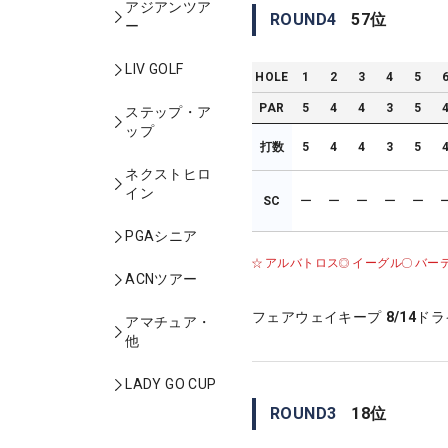
アジアンツア
ROUND
4
57
位
ー
LIV GOLF
HOLE
1
2
3
4
5
PAR
5
4
4
3
5
ステップ・ア
ップ
打数
5
4
4
3
5
ネクストヒロ
イン
SC
ー
ー
ー
ー
ー
PGAシニア
アルバトロス
イーグル
バー
ACNツアー
フェアウェイキープ
8/14
ドラ
アマチュア・
他
LADY GO CUP
ROUND
3
18
位