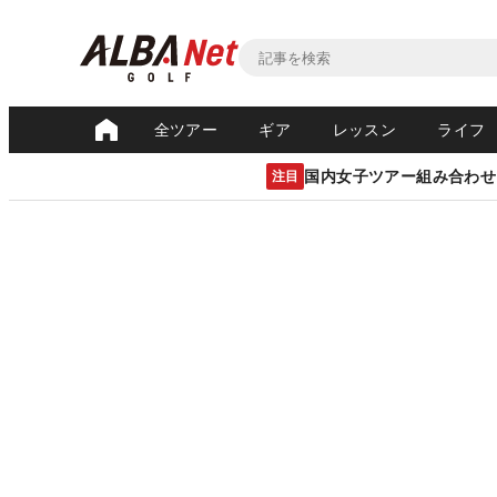
全ツアー
ギア
レッスン
ライフ
国内女子ツアー組み合わせ
注目