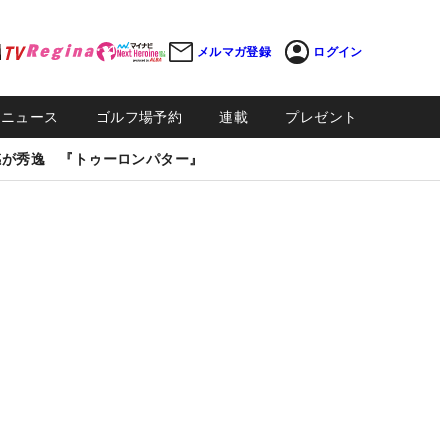
メルマガ登録
ログイン
Sニュース
ゴルフ場予約
連載
プレゼント
感が秀逸 『トゥーロンパター』