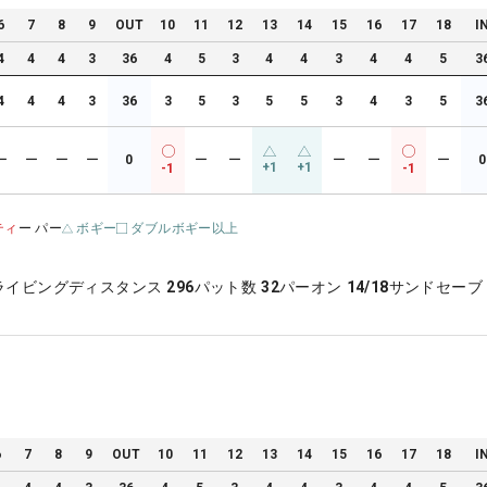
6
7
8
9
OUT
10
11
12
13
14
15
16
17
18
I
4
4
4
3
36
4
5
3
4
4
3
4
4
5
3
4
4
4
3
36
3
5
3
5
5
3
4
3
5
3
ー
ー
ー
ー
0
ー
ー
ー
ー
ー
0
+1
+1
-1
-1
ティ
ー パー
ボギー
ダブルボギー以上
ライビングディスタンス
296
パット数
32
パーオン
14/18
サンドセーブ
6
7
8
9
OUT
10
11
12
13
14
15
16
17
18
I