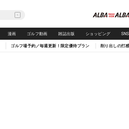
漫画
ゴルフ動画
雑誌出版
ショッピング
SN
ゴルフ場予約／毎週更新！限定優待プラン
削り出しの打