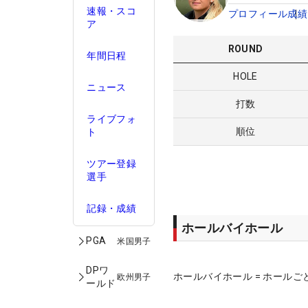
速報・スコ
プロフィール
成績
ア
ROUND
年間日程
HOLE
ニュース
打数
ライブフォ
順位
ト
ツアー登録
選手
記録・成績
ホールバイホール
PGA
米国男子
DPワ
ホールバイホール = ホールご
欧州男子
ールド