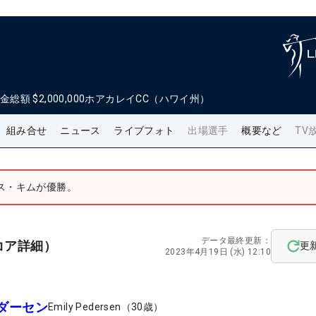
金総額
$2,000,000
ホアカレイCC（ハワイ州）
組み合せ
ニュース
ライブフォト
出場選手
概要など
TV
ス・キムが優勝。
データ最終更新：
コア詳細）
更
2023年4月19日 (水) 12:10
ダーセン
Emily Pedersen
（
30
歳）