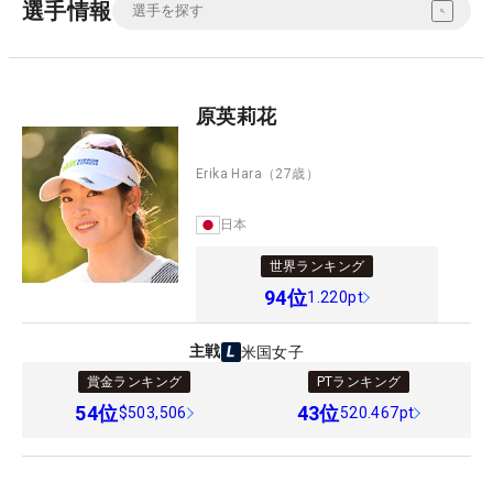
選手情報
原英莉花
Erika Hara
（27歳）
日本
世界ランキング
94
位
1.220pt
主戦
米国女子
賞金ランキング
PTランキング
54
位
43
位
$503,506
520.467pt