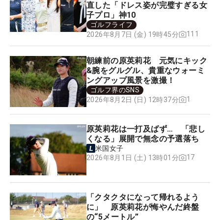
直した「ドレス姿が完璧すぎる女
子プロ」神10
ゴルフライフ
111
2026年8月7日 (金) 19時45分
朝練前の原英莉花 元気にキック
&腕をグルグル、貴重なウォーミ
ングアップ風景を激撮！
ゴルフ界のSNS
1
2026年8月2日 (日) 12時37分
原英莉花は一打及ばず… 「悲し
くなる」展開で無念の予選落ち
米国女子
17
2026年8月1日 (土) 13時01分
「クタクタになって帰れるよう
に」 原英莉花が悔やんだ終盤
の“5メートル”