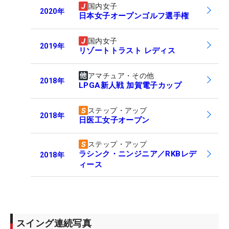
国内女子
2020
年
日本女子オープンゴルフ選手権
国内女子
2019
年
リゾートトラスト レディス
アマチュア・その他
2018
年
LPGA新人戦 加賀電子カップ
ステップ・アップ
2018
年
日医工女子オープン
ステップ・アップ
ラシンク・ニンジニア／RKBレデ
2018
年
ィース
スイング連続写真