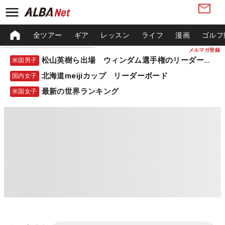
全ツアー
ギア
レッスン
ライフ
漫画
ゴルフ
メルマガ登録
松山英樹ら出場 ウィンダム選手権のリーダーボード
米国男子
北海道meijiカップ リーダーボード
国内女子
最新の世界ランキング
米国女子