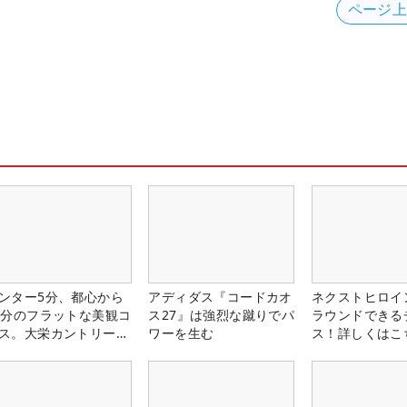
ページ
ンター5分、都心から
アディダス『コードカオ
ネクストヒロイ
0分のフラットな美観コ
ス27』は強烈な蹴りでパ
ラウンドできる
ス。大栄カントリー俱
ワーを生む
ス！詳しくはこ
部（千葉県）