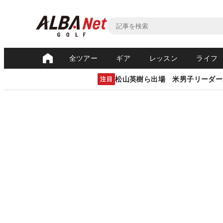
全ツアー
ギア
レッスン
ライフ
松山英樹ら出場 米男子リーダー
注目