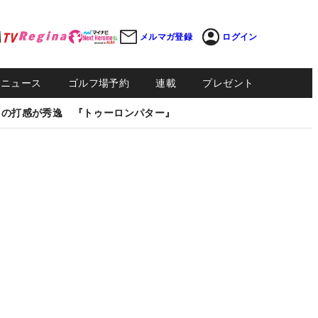
メルマガ登録
ログイン
Sニュース
ゴルフ場予約
連載
プレゼント
しの打感が秀逸 『トゥーロンパター』