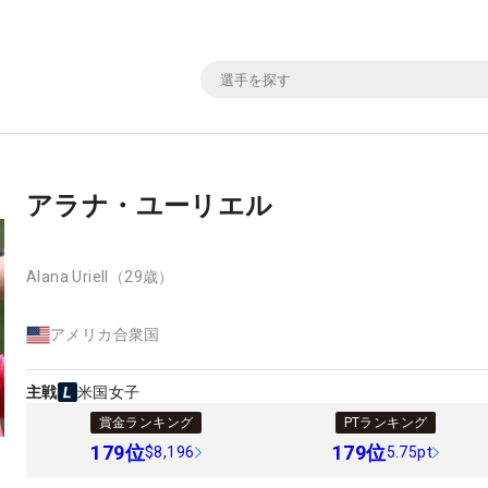
アラナ・ユーリエル
Alana Uriell
（29歳）
アメリカ合衆国
主戦
米国女子
賞金ランキング
PTランキング
179
位
179
位
$8,196
5.75pt