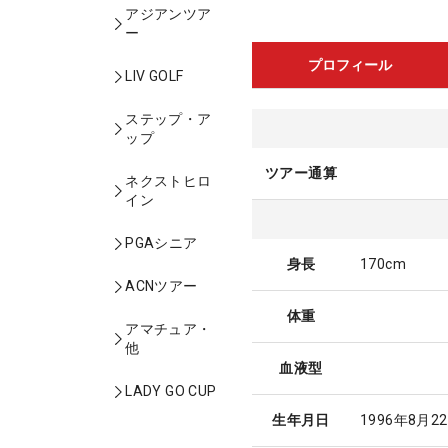
アジアンツア
ー
プロフィール
LIV GOLF
ステップ・ア
ップ
ツアー通算
ネクストヒロ
イン
PGAシニア
身長
170cm
ACNツアー
体重
アマチュア・
他
血液型
LADY GO CUP
生年月日
1996年8月2