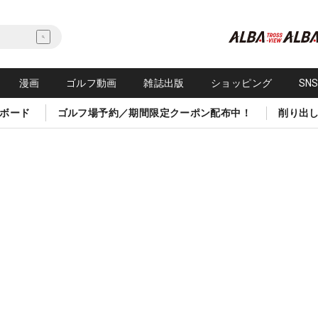
漫画
ゴルフ動画
雑誌出版
ショッピング
SN
ボード
ゴルフ場予約／期間限定クーポン配布中！
削り出