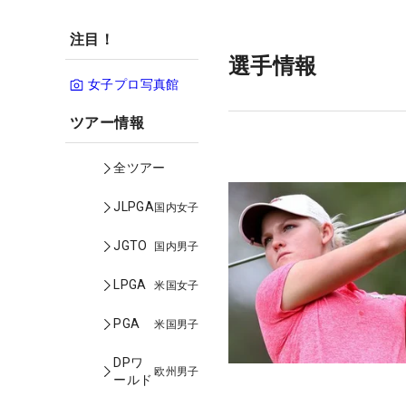
注目！
選手情報
女子プロ写真館
ツアー情報
全ツアー
JLPGA
国内女子
JGTO
国内男子
LPGA
米国女子
PGA
米国男子
DPワ
欧州男子
ールド