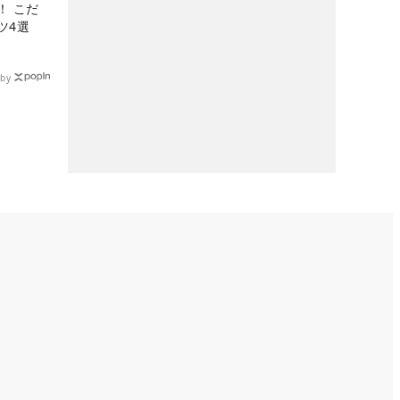
！ こだ
ツ4選
by