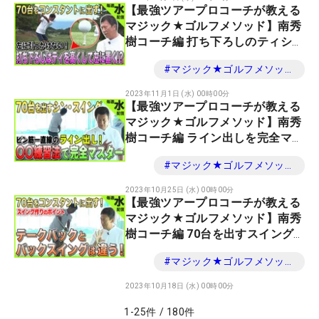
【最強ツアープロコーチが教える
マジック★ゴルフメソッド】南秀
樹コーチ編 打ち下ろしのティショ
ット！ティは左足寄りで高くす
#
マジック★ゴルフメソッド
る！？
2023年11月1日 (水) 00時00分
【最強ツアープロコーチが教える
マジック★ゴルフメソッド】南秀
樹コーチ編 ライン出しを完全マス
ター！70台を出すためには必須の
#
マジック★ゴルフメソッド
技術
2023年10月25日 (水) 00時00分
【最強ツアープロコーチが教える
マジック★ゴルフメソッド】南秀
樹コーチ編 70台を出すスイング
作り！
#
マジック★ゴルフメソッド
2023年10月18日 (水) 00時00分
1
-
25
件
/
180
件