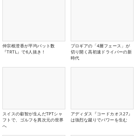
仲宗根澄香が平均パット数
プロギアの「4層フェース」が
『TRTL』で6人抜き！
切り開く高初速ドライバーの新
時代
スイスの叡智が生んだTPTシャ
アディダス『コードカオス27』
フトで、ゴルフを異次元の世界
は強烈な蹴りでパワーを生む
へ