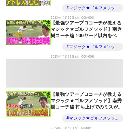
ード以内の右ピン左ピンはこう打
#
マジック★ゴルフメソッド
つ！
2023年11月22日 (水) 00時00分
【最強ツアープロコーチが教える
マジック★ゴルフメソッド】南秀
樹コーチ編 100ヤード以内をベタ
ピンに！中途半端な距離の打ち分
#
マジック★ゴルフメソッド
け
2023年11月15日 (水) 00時00分
【最強ツアープロコーチが教える
マジック★ゴルフメソッド】南秀
樹コーチ編 打ち上げでのミスが減
る！気を付けるポイントはここ！
#
マジック★ゴルフメソッド
2023年11月8日 (水) 00時00分