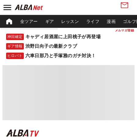
全ツアー
ギア
レッスン
ライフ
漫画
ゴルフ
メルマガ登録
キャディ居酒屋に上田桃子が再登場
神回確定
渋野日向子の最新クラブ
ギア情報
六車日那乃と手塚雅のガチ対決！
ヒロバト