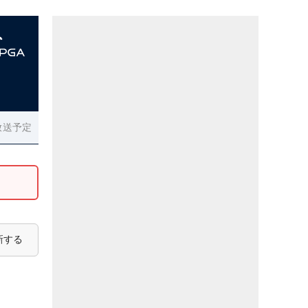
放送予定
新する