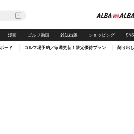
漫画
ゴルフ動画
雑誌出版
ショッピング
SN
ボード
ゴルフ場予約／毎週更新！限定優待プラン
削り出