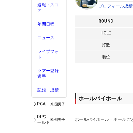
速報・スコ
プロフィール
成績
ア
ROUND
年間日程
HOLE
ニュース
打数
ライブフォ
順位
ト
ツアー登録
選手
記録・成績
ホールバイホール
PGA
米国男子
DPワ
ホールバイホール = ホールご
欧州男子
ールド