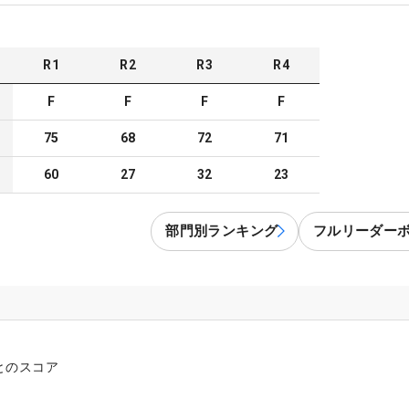
R
1
R
2
R
3
R
4
F
F
F
F
75
68
72
71
60
27
32
23
部門別ランキング
フルリーダー
とのスコア