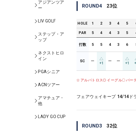
アジアンツア
ROUND
4
23
位
ー
LIV GOLF
HOLE
1
2
3
4
5
PAR
5
4
4
3
5
ステップ・ア
ップ
打数
5
5
4
3
6
ネクストヒロ
イン
SC
ー
ー
ー
+1
+1
PGAシニア
アルバトロス
イーグル
バー
ACNツアー
フェアウェイキープ
14/14
ド
アマチュア・
他
LADY GO CUP
ROUND
3
32
位