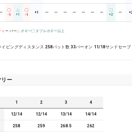
ー
+1
ー
ー
ー
ー
ー
ー
ー
ー
+
+1
+2
-1
-1
ティ
ー パー
ボギー
ダブルボギー以上
ライビングディスタンス
258
パット数
33
パーオン
11/18
サンドセーブ
マリー
1
2
3
4
12/14
12/14
13/14
14/14
258
259
268.5
262