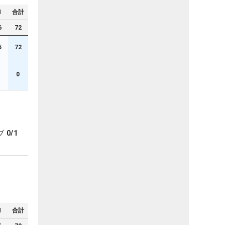
N
合計
6
72
5
72
1
0
ブ
0/1
N
合計