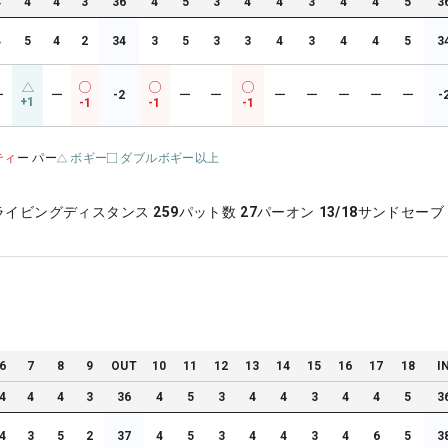
4
4
4
3
36
4
5
3
4
4
3
4
4
5
3
4
5
4
2
34
3
5
3
3
4
3
4
4
5
3
ー
ー
-2
ー
ー
ー
ー
ー
ー
ー
-
+1
-1
-1
-1
ティ
ー パー
ボギー
ダブルボギー以上
ライビングディスタンス
259
パット数
27
パーオン
13/18
サンドセーブ
6
7
8
9
OUT
10
11
12
13
14
15
16
17
18
I
4
4
4
3
36
4
5
3
4
4
3
4
4
5
3
4
3
5
2
37
4
5
3
4
4
3
4
6
5
3