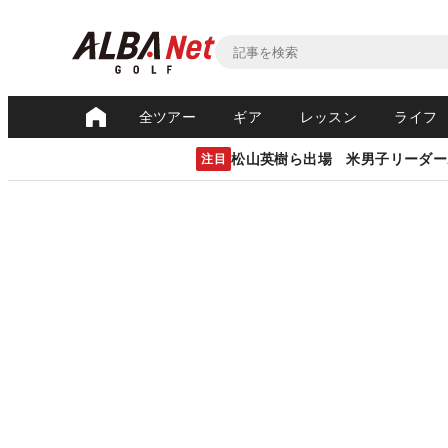
全ツアー
ギア
レッスン
ライフ
松山英樹ら出場 米男子リーダー
注目