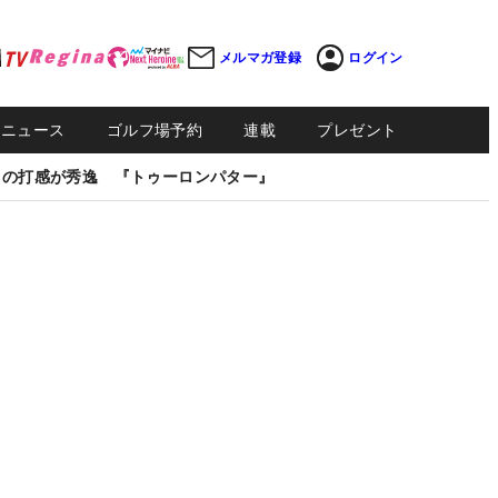
メルマガ登録
ログイン
Sニュース
ゴルフ場予約
連載
プレゼント
しの打感が秀逸 『トゥーロンパター』