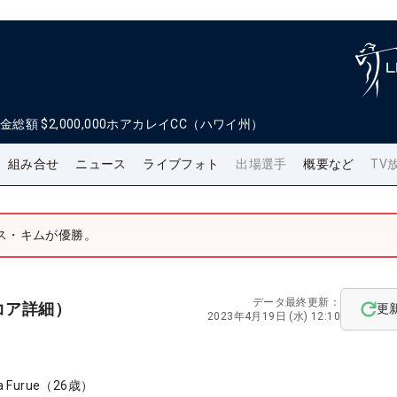
金総額
$2,000,000
ホアカレイCC（ハワイ州）
組み合せ
ニュース
ライブフォト
出場選手
概要など
TV
ス・キムが優勝。
データ最終更新：
コア詳細）
更
2023年4月19日 (水) 12:10
 Furue
（
26
歳）