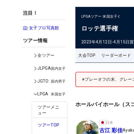
注目！
LPGAツアー
米国女子
ロッテ選手権
女子プロ写真館
ツアー情報
2023年4月12日-4月15日
賞
大会TOP
リーダーボード
全ツアー
JLPGA
国内女子
※プレーオフの末、グレー
JGTO
国内男子
LPGA
米国女子
ホールバイホール（ス
ツアーメニ
ュー
日本
ツアーTOP
古江 彩佳
Ayaka