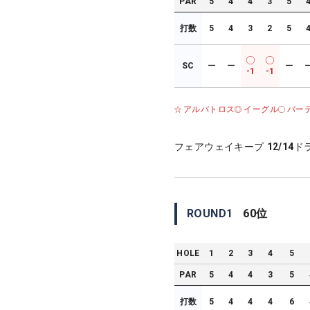
PAR
5
4
4
3
5
打数
5
4
3
2
5
SC
ー
ー
ー
-1
-1
アルバトロス
イーグル
バー
フェアウェイキープ
12/14
ド
ROUND
1
60
位
HOLE
1
2
3
4
5
PAR
5
4
4
3
5
打数
5
4
4
4
6