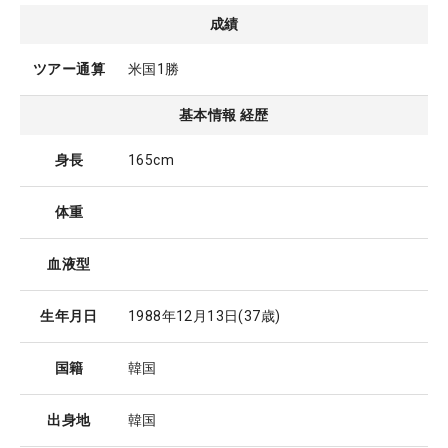
成績
ツアー通算
米国1勝
基本情報 経歴
身長
165cm
体重
血液型
生年月日
1988年12月13日
(37歳)
国籍
韓国
出身地
韓国