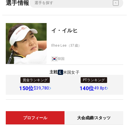
選手情報
イ・イルヒ
Ilhee Lee
（37歳）
韓国
主戦
米国女子
賞金ランキング
PTランキング
150
位
140
位
$39,780
49.8pt
プロフィール
大会成績/スタッツ