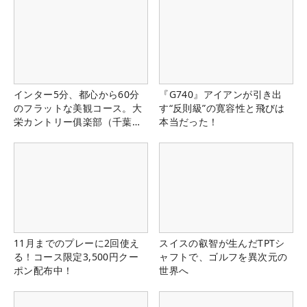
インター5分、都心から60分
『G740』アイアンが引き出
のフラットな美観コース。大
す“反則級”の寛容性と飛びは
栄カントリー俱楽部（千葉
本当だった！
県）
11月までのプレーに2回使え
スイスの叡智が生んだTPTシ
る！コース限定3,500円クー
ャフトで、ゴルフを異次元の
ポン配布中！
世界へ