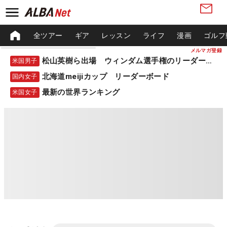
全ツアー
ギア
レッスン
ライフ
漫画
ゴルフ
メルマガ登録
松山英樹ら出場 ウィンダム選手権のリーダーボード
米国男子
北海道meijiカップ リーダーボード
国内女子
最新の世界ランキング
米国女子