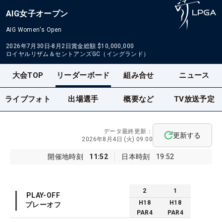
AIG女子オープン
AIG Women's Open
2026年7月30日-8月2日
賞金総額
$10,000,000
ロイヤルリザム＆セントアンズGC（イングランド）
大会TOP
リーダーボード
組み合せ
ニュース
ライブフォト
出場選手
概要など
TV放送予定
データ最終更新：
更新する
2026年8月4日 (火) 09:00
開催地時刻
11:52
日本時刻
19:52
2
1
PLAY-OFF
H
18
H
18
プレーオフ
PAR
4
PAR
4