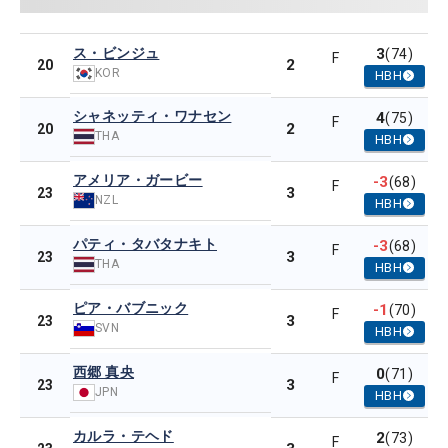
ス・ビンジュ
3
(74)
F
2
20
KOR
HBH
シャネッティ・ワナセン
4
(75)
F
2
20
THA
HBH
アメリア・ガービー
-3
(68)
F
3
23
NZL
HBH
パティ・タバタナキト
-3
(68)
F
3
23
THA
HBH
ピア・バブニック
-1
(70)
F
3
23
SVN
HBH
西郷 真央
0
(71)
F
3
23
JPN
HBH
カルラ・テヘド
2
(73)
F