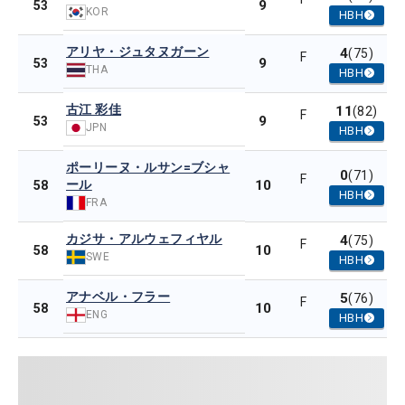
9
53
KOR
HBH
アリヤ・ジュタヌガーン
4
(75)
F
9
53
THA
HBH
古江 彩佳
11
(82)
F
9
53
JPN
HBH
ポーリーヌ・ルサン=ブシャ
0
(71)
F
ール
10
58
HBH
FRA
カジサ・アルウェフィヤル
4
(75)
F
10
58
SWE
HBH
アナベル・フラー
5
(76)
F
10
58
ENG
HBH