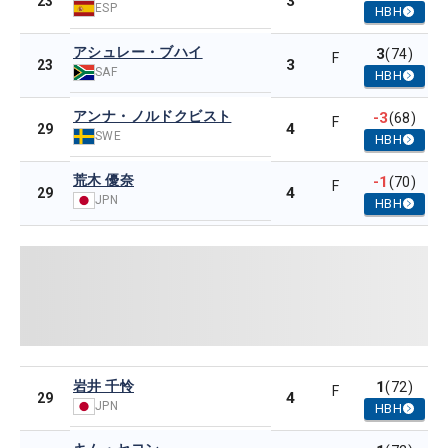
3
23
ESP
HBH
アシュレー・ブハイ
3
(74)
F
3
23
SAF
HBH
アンナ・ノルドクビスト
-3
(68)
F
4
29
SWE
HBH
荒木 優奈
-1
(70)
F
4
29
JPN
HBH
岩井 千怜
1
(72)
F
4
29
JPN
HBH