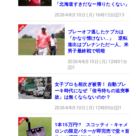
「北海道すきだなー帰りたくない」
2026年8月10日 (月) 16時12分
13
プレーオフ逃したケプカは
「かなり情けない…」 逆転
進出はブレナンただ一人、米
男子最終戦で明暗
2026年8月10日 (月) 12時01分
1
女子プロも相次ぎ被害！ 自動ブレ
ーキ時代になぜ「信号待ちの追突事
故」は無くならないのか？
2026年8月10日 (月) 12時00分
1
1本15万円!? スコッティ・キャメ
ロンの限定パターが即完売で堂々首