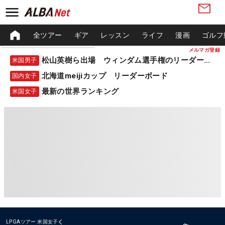
全ツアー
ギア
レッスン
ライフ
漫画
ゴルフ
メルマガ登録
松山英樹ら出場 ウィンダム選手権のリーダーボード
米国男子
北海道meijiカップ リーダーボード
国内女子
最新の世界ランキング
米国女子
LPGAツアー
米国女子