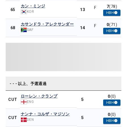
カン・ミンジ
7
(78)
F
13
65
KOR
HBH
カサンドラ・アレクサンダー
0
(71)
F
14
68
SAF
HBH
- - - 以上、予選通過
ローレン・クランプ
0
(0)
5
CUT
ENG
HBH
ナンナ・コルザ・マジソン
0
(0)
5
CUT
DEN
HBH