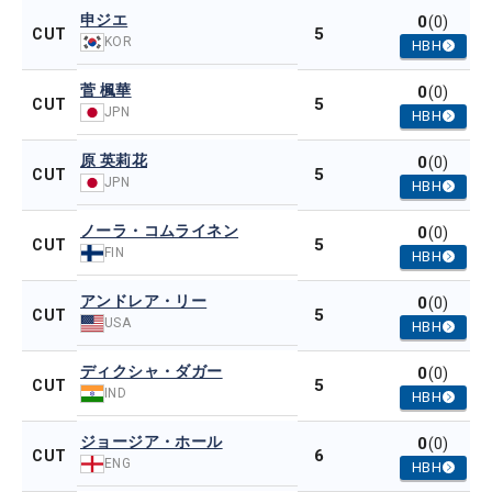
申ジエ
0
(0)
5
CUT
KOR
HBH
菅 楓華
0
(0)
5
CUT
JPN
HBH
原 英莉花
0
(0)
5
CUT
JPN
HBH
ノーラ・コムライネン
0
(0)
5
CUT
FIN
HBH
アンドレア・リー
0
(0)
5
CUT
USA
HBH
ディクシャ・ダガー
0
(0)
5
CUT
IND
HBH
ジョージア・ホール
0
(0)
6
CUT
ENG
HBH