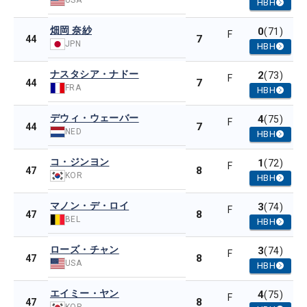
HBH
畑岡 奈紗
0
(71)
F
7
44
JPN
HBH
ナスタシア・ナドー
2
(73)
F
7
44
FRA
HBH
デウィ・ウェーバー
4
(75)
F
7
44
NED
HBH
コ・ジンヨン
1
(72)
F
8
47
KOR
HBH
マノン・デ・ロイ
3
(74)
F
8
47
BEL
HBH
ローズ・チャン
3
(74)
F
8
47
USA
HBH
エイミー・ヤン
4
(75)
F
8
47
KOR