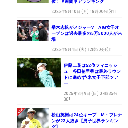
位！ #週間ギアランキング
2026年8月10日 (月) 18時00分
11
桑木志帆がメジャーV AIG女子オ
ープンは過去最多の5万5000人が来
場
2026年8月4日 (火) 12時30分
1
伊藤二花は52位フィニッシ
ュ 谷田侑里香は最終ラウン
ドに進めず/米女子下部ツア
ー
2026年8月9日 (日) 07時35分
1
松山英樹は24位キープ M・ブレナ
ンが23人抜き【男子世界ランキン
グ】