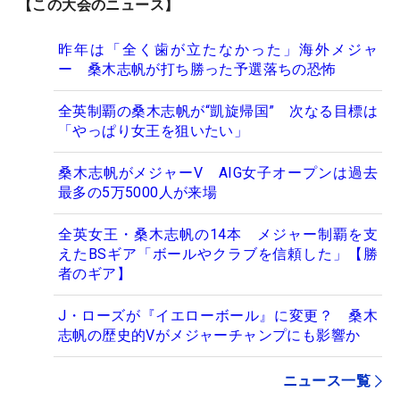
【この大会のニュース】
昨年は「全く歯が立たなかった」海外メジャ
ー 桑木志帆が打ち勝った予選落ちの恐怖
全英制覇の桑木志帆が“凱旋帰国” 次なる目標は
「やっぱり女王を狙いたい」
桑木志帆がメジャーV AIG女子オープンは過去
最多の5万5000人が来場
全英女王・桑木志帆の14本 メジャー制覇を支
えたBSギア「ボールやクラブを信頼した」【勝
者のギア】
J・ローズが『イエローボール』に変更？ 桑木
志帆の歴史的Vがメジャーチャンプにも影響か
ニュース一覧