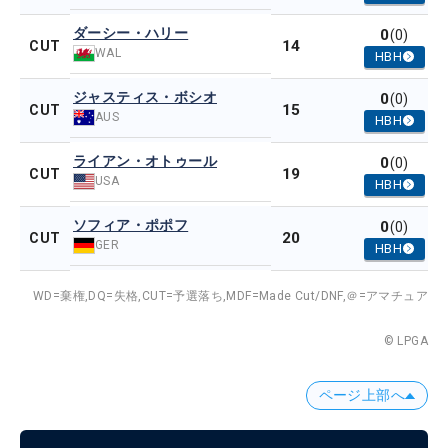
ダーシー・ハリー
0
(0)
14
CUT
WAL
HBH
ジャスティス・ボシオ
0
(0)
15
CUT
AUS
HBH
ライアン・オトゥール
0
(0)
19
CUT
USA
HBH
ソフィア・ポポフ
0
(0)
20
CUT
GER
HBH
WD=棄権,
DQ=失格,
CUT=予選落ち,
MDF=Made Cut/DNF,
＠=アマチュア
© LPGA
ページ上部へ