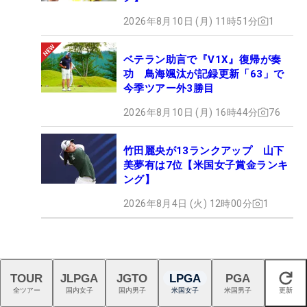
2026年8月10日 (月) 11時51分
1
ベテラン助言で『V1X』復帰が奏
功 鳥海颯汰が記録更新「63」で
今季ツアー外3勝目
2026年8月10日 (月) 16時44分
76
竹田麗央が13ランクアップ 山下
美夢有は7位【米国女子賞金ランキ
ング】
2026年8月4日 (火) 12時00分
1
TOUR
JLPGA
JGTO
LPGA
PGA
閉じる
全ツアー
国内女子
国内男子
米国女子
米国男子
更新