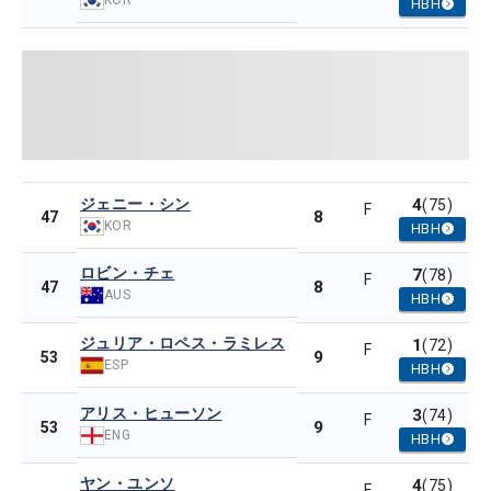
HBH
ジェニー・シン
4
(75)
F
8
47
KOR
HBH
ロビン・チェ
7
(78)
F
8
47
AUS
HBH
ジュリア・ロペス・ラミレス
1
(72)
F
9
53
ESP
HBH
アリス・ヒューソン
3
(74)
F
9
53
ENG
HBH
ヤン・ユンソ
4
(75)
F