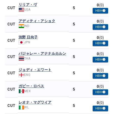
リリア・ヴ
0
(0)
5
CUT
USA
HBH
アディティ・アショク
0
(0)
5
CUT
IND
HBH
渋野 日向子
0
(0)
5
CUT
JPN
HBH
パジャレー・アナナルカルン
0
(0)
5
CUT
THA
HBH
ジョディ・エワート
0
(0)
5
CUT
ENG
HBH
ガビー・ロペス
0
(0)
5
CUT
MEX
HBH
レオナ・マグワイア
0
(0)
5
CUT
IRL
HBH