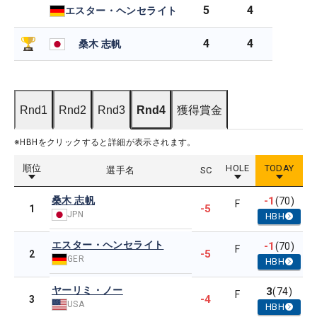
5
4
エスター・ヘンセライト
4
4
桑木 志帆
Rnd1
Rnd2
Rnd3
Rnd4
獲得賞金
※HBHをクリックすると詳細が表示されます。
順位
HOLE
TODAY
選手名
SC
桑木 志帆
-1
(70)
F
-5
1
JPN
HBH
エスター・ヘンセライト
-1
(70)
F
-5
2
GER
HBH
ヤーリミ・ノー
3
(74)
F
-4
3
USA
HBH