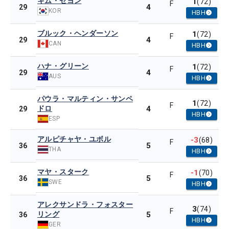
キム・セヨン
1
(72)
F
4
29
KOR
HBH
ブルック・ヘンダーソン
1
(72)
F
4
29
CAN
HBH
ハナ・グリーン
1
(72)
F
4
29
AUS
HBH
パウラ・マルティン・サンペ
1
(72)
F
ドロ
4
29
HBH
ESP
アルピチャヤ・ユボル
-3
(68)
F
5
36
THA
HBH
マヤ・スターク
-1
(70)
F
5
36
SWE
HBH
アレクサンドラ・フォスター
3
(74)
F
リング
5
36
HBH
GER