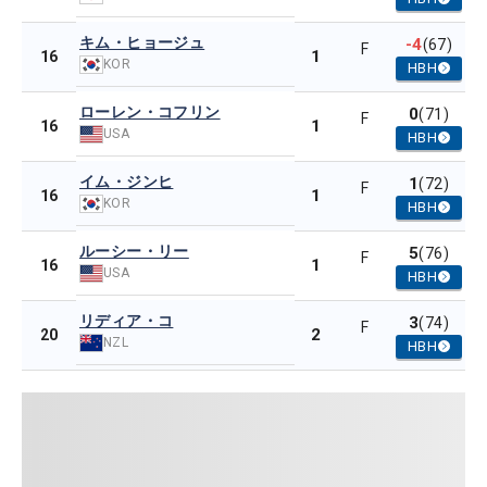
キム・ヒョージュ
-4
(67)
F
1
16
KOR
HBH
ローレン・コフリン
0
(71)
F
1
16
USA
HBH
イム・ジンヒ
1
(72)
F
1
16
KOR
HBH
ルーシー・リー
5
(76)
F
1
16
USA
HBH
リディア・コ
3
(74)
F
2
20
NZL
HBH