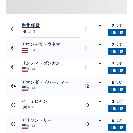
岩井 明愛
2
(73)
F
11
61
JPN
HBH
アウンチサ・ウタマ
2
(73)
F
11
61
THA
HBH
リンディ・ダンカン
7
(78)
F
11
61
USA
HBH
アマンダ・ドハーティー
5
(76)
F
12
64
USA
HBH
イ・ミヒャン
3
(74)
F
13
65
KOR
HBH
アリソン・リー
6
(77)
F
13
65
USA
HBH