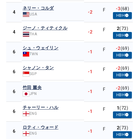
ネリー・コルダ
-3
(68)
F
-2
4
USA
HBH
ジーノ・ティティクル
2
(73)
F
-2
4
THA
HBH
シュ・ウェイリン
-2
(69)
F
-1
6
TWN
HBH
シャノン・タン
-2
(69)
F
-1
6
SGP
HBH
竹田 麗央
-2
(69)
F
-1
6
JPN
HBH
チャーリー・ハル
1
(72)
F
-1
6
ENG
HBH
ロティ・ウォード
2
(73)
F
-1
6
ENG
HBH