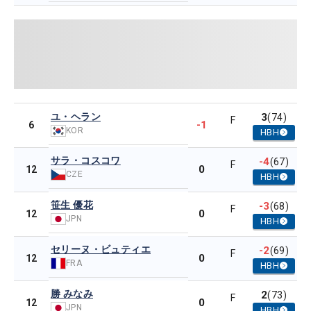
ユ・ヘラン
3
(74)
F
-1
6
KOR
HBH
サラ・コスコワ
-4
(67)
F
0
12
CZE
HBH
笹生 優花
-3
(68)
F
0
12
JPN
HBH
セリーヌ・ビュティエ
-2
(69)
F
0
12
FRA
HBH
勝 みなみ
2
(73)
F
0
12
JPN
HBH