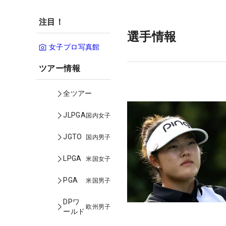
注目！
選手情報
女子プロ写真館
ツアー情報
全ツアー
JLPGA
国内女子
JGTO
国内男子
LPGA
米国女子
PGA
米国男子
DPワ
欧州男子
ールド