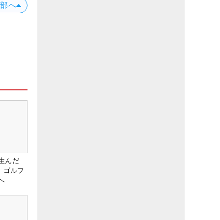
上部へ
生んだ
、ゴルフ
へ