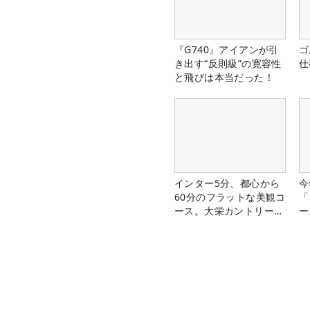
『G740』アイアンが引
ゴ
き出す“反則級”の寛容性
仕
と飛びは本当だった！
インター5分、都心から
今
60分のフラットな美観コ
「
ース。大栄カントリー俱
ー
楽部（千葉県）