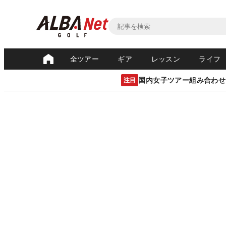
全ツアー
ギア
レッスン
ライフ
国内女子ツアー組み合わせ
注目