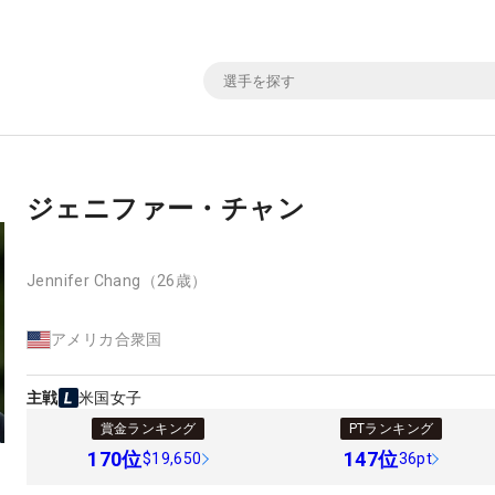
ジェニファー・チャン
Jennifer Chang
（26歳）
アメリカ合衆国
主戦
米国女子
賞金ランキング
PTランキング
170
位
147
位
$19,650
36pt