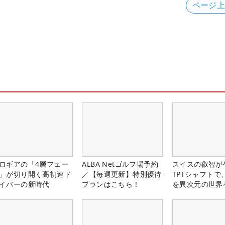
ページ
ロギアの「4層フェー
ALBA Netゴルフ場予約
スイスの叡智が
」が切り開く高初速ド
／【毎週更新】特別優待
TPTシャフトで
イバーの新時代
プランはこちら！
を異次元の世界