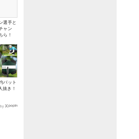
ン選手と
チャン
ちら！
均パット
6人抜き！
by