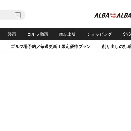
漫画
ゴルフ動画
雑誌出版
ショッピング
SN
ゴルフ場予約／毎週更新！限定優待プラン
削り出しの打