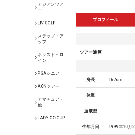
アジアンツア
ー
プロフィール
LIV GOLF
ステップ・ア
ップ
ツアー通算
ネクストヒロ
イン
PGAシニア
身長
167cm
ACNツアー
体重
アマチュア・
他
血液型
LADY GO CUP
生年月日
1999年10月