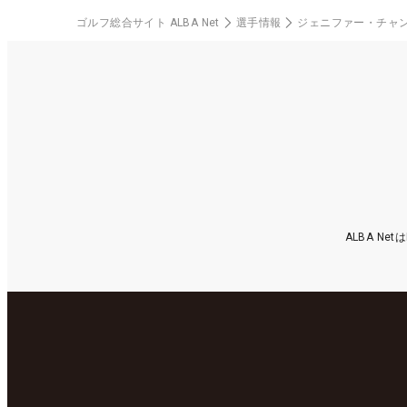
ゴルフ総合サイト ALBA Net
選手情報
ジェニファー・チャ
ALBA N