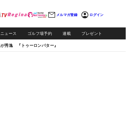
メルマガ登録
ログイン
Sニュース
ゴルフ場予約
連載
プレゼント
感が秀逸 『トゥーロンパター』