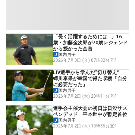
「長く活躍するためには…」16
歳・加藤金次郎が70歳レジェンド
から授かった金言
国内男子
1
2026年7月3日 (金) 07時32分
LIV選手から学んだ“切り替え”
蟬川泰果が韓国で得た収穫「自分
に必要だった」
国内男子
1
2026年7月2日 (木) 20時11分
選手会主催大会の初日は日没サス
ペンデッド 平本世中が暫定首位
国内男子
1
2026年7月2日 (木) 18時56分