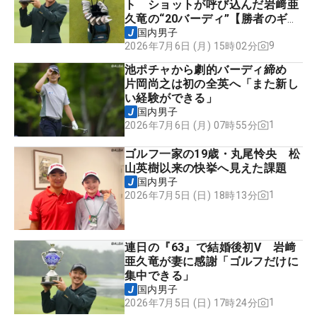
ト ショットが呼び込んだ岩﨑亜
久竜の“20バーディ”【勝者のギ
ア】
国内男子
9
2026年7月6日 (月) 15時02分
池ポチャから劇的バーディ締め
片岡尚之は初の全英へ「また新し
い経験ができる」
国内男子
1
2026年7月6日 (月) 07時55分
ゴルフ一家の19歳・丸尾怜央 松
山英樹以来の快挙へ見えた課題
国内男子
1
2026年7月5日 (日) 18時13分
連日の『63』で結婚後初V 岩﨑
亜久竜が妻に感謝「ゴルフだけに
集中できる」
国内男子
1
2026年7月5日 (日) 17時24分