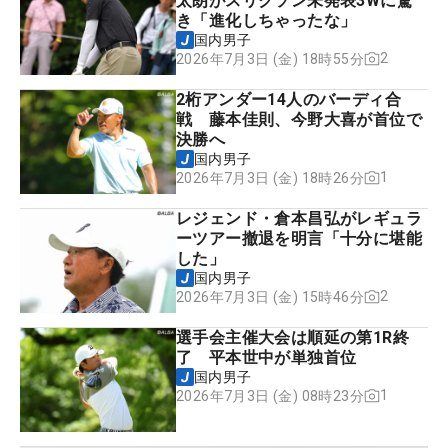
太朗がスリクソン未発表3Wに驚
き「進化しちゃったな」
国内男子
2
2026年7月3日 (金) 18時55分
2桁アンダー14人のバーディ合
戦 藤本佳則、今野大喜が首位で
決勝へ
国内男子
1
2026年7月3日 (金) 18時26分
レジェンド・倉本昌弘がレギュラ
ーツアー撤退を明言「十分に堪能
した」
国内男子
2
2026年7月3日 (金) 15時46分
選手会主催大会は順延の第1R終
了 平本世中が単独首位
国内男子
1
2026年7月3日 (金) 08時23分