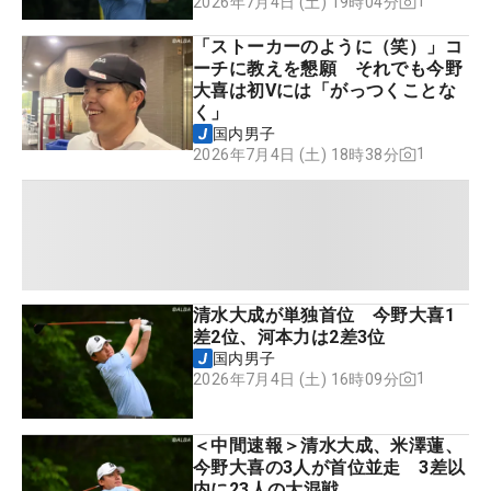
1
2026年7月4日 (土) 19時04分
「ストーカーのように（笑）」コ
ーチに教えを懇願 それでも今野
大喜は初Vには「がっつくことな
く」
国内男子
1
2026年7月4日 (土) 18時38分
清水大成が単独首位 今野大喜1
差2位、河本力は2差3位
国内男子
1
2026年7月4日 (土) 16時09分
＜中間速報＞清水大成、米澤蓮、
今野大喜の3人が首位並走 3差以
内に23人の大混戦