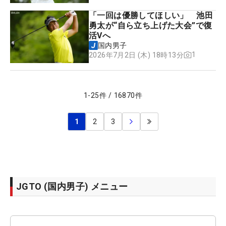
「一回は優勝してほしい」 池田
勇太が“自ら立ち上げた大会”で復
活Vへ
国内男子
1
2026年7月2日 (木) 18時13分
1
-
25
件
/
16870
件
1
2
3
JGTO (国内男子) メニュー