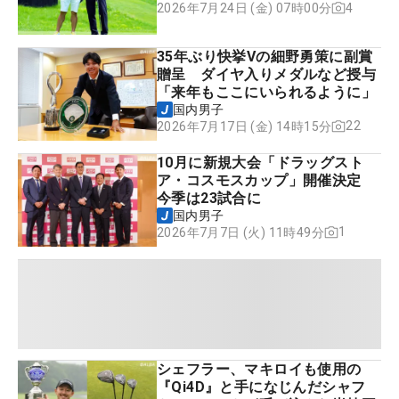
4
2026年7月24日 (金) 07時00分
35年ぶり快挙Vの細野勇策に副賞
贈呈 ダイヤ入りメダルなど授与
「来年もここにいられるように」
国内男子
22
2026年7月17日 (金) 14時15分
10月に新規大会「ドラッグスト
ア・コスモスカップ」開催決定
今季は23試合に
国内男子
1
2026年7月7日 (火) 11時49分
シェフラー、マキロイも使用の
『Qi4D』と手になじんだシャフ