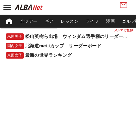
全ツアー
ギア
レッスン
ライフ
漫画
ゴルフ
メルマガ登録
松山英樹ら出場 ウィンダム選手権のリーダーボード
米国男子
北海道meijiカップ リーダーボード
国内女子
最新の世界ランキング
米国女子