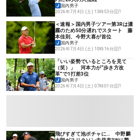
国内男子
1
2026年7月4日 (土) 13時53分
＜速報＞国内男子ツアー第3Rは濃
霧のため50分遅れでスタート 藤
本佳則、今野大喜が首位
国内男子
1
2026年7月4日 (土) 10時16分
「いい姿勢でいるところを見て
（笑）」 河本力が“歩き方改
革”で1打差3位
国内男子
1
2026年7月4日 (土) 07時01分
飛びすぎて池ポチャに… 中野麟