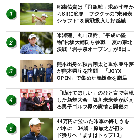
稲森佑貴は「飛距離」求め昨年か
1
らSRに変更 フジクラの“未発表
シャフト”を実戦投入し好感触
「つかまえにいける」【男子ツア
ーのヒトネタ！】
米澤蓮、丸山茂樹、“平成の怪
2
物”松坂大輔氏ら参戦 夏の東北
決戦「岩手県オープン」が8日開
幕
熊本出身の秋吉翔太と重永亜斗夢
3
が熊本県庁を訪問 「JOYX
OPEN」で集めた義援金を贈呈
「助けてほしい」のひと言で実現
4
した新規大会 堀川未来夢が訴え
る男子ゴルフ界の実情と開催の舞
台裏
44万円に泣いた昨季の悔しさを
5
バネに 34歳・原敏之が初シー
ド獲りへ「まずはトップ10」