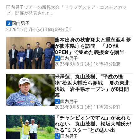
国内男子ツアーの新規大会「ドラッグストア・コスモスカッ
プ」開催が発表された。
国内男子
2026年7月7日 (火) 16時59分
1
熊本出身の秋吉翔太と重永亜斗夢
が熊本県庁を訪問 「JOYX
OPEN」で集めた義援金を贈呈
国内男子
8
2026年8月6日 (木) 18時43分
米澤蓮、丸山茂樹、“平成の怪
物”松坂大輔氏ら参戦 夏の東北
決戦「岩手県オープン」が8日開
幕
国内男子
1
2026年8月5日 (水) 11時30分
「チャンピオンですね」が忘れら
れない 丸山茂樹、松坂大輔氏が
語る“ミスター”との思い出
国内男子