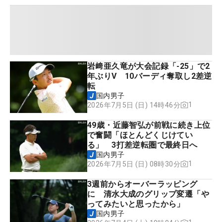
岩﨑亜久竜が大会記録「-25」で2
年ぶりV 10バーディ奪取し2差逆
転
国内男子
1
2026年7月5日 (日) 14時46分
49歳・近藤智弘が前戦に続き上位
で奮闘「ほとんどくじけてい
る」 3打差逆転圏で最終日へ
国内男子
1
2026年7月5日 (日) 08時30分
3週前からオーバーラッピング
に 清水大成のグリップ変遷「や
ってみたいと思ったから」
国内男子