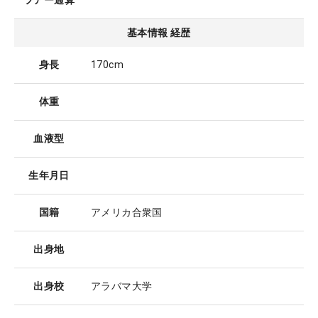
ツアー通算
基本情報 経歴
身長
170cm
体重
血液型
生年月日
国籍
アメリカ合衆国
出身地
出身校
アラバマ大学