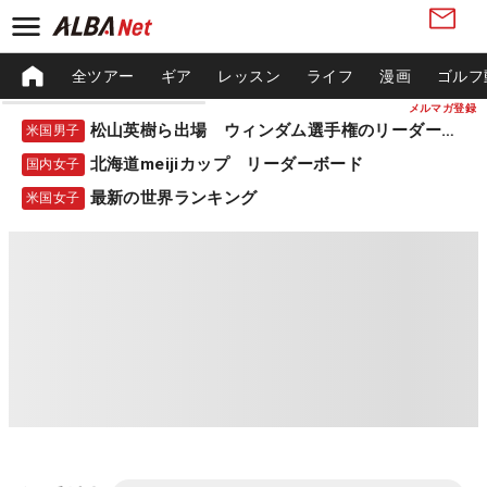
全ツアー
ギア
レッスン
ライフ
漫画
ゴルフ
メルマガ登録
松山英樹ら出場 ウィンダム選手権のリーダーボード
米国男子
北海道meijiカップ リーダーボード
国内女子
最新の世界ランキング
米国女子