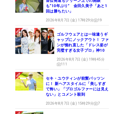
首位発進もグリーン上での開眼
も“10年ぶり” 金田久美子「あと1
回は勝ちたい」
2026年8月7日 (金) 17時29分
19
ゴルフウェアとは一味違うギ
ャップにノックアウト！ ファ
ンが惚れ直した「ドレス姿が
完璧すぎる女子プロ」神10
2026年8月7日 (金) 19時45分
111
セキ・ユウティンが前髪パッツン
に！ 新ヘアスタイルに「美しすぎ
て怖い」「プロゴルファーには見え
ない」とコメント殺到
2026年8月7日 (金) 15時29分
7