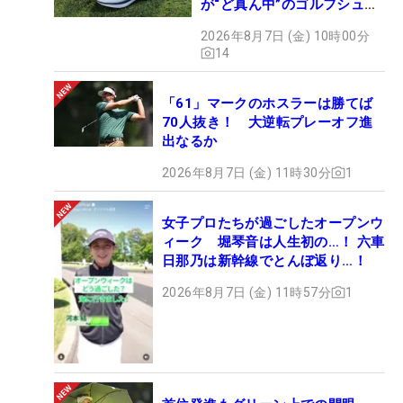
が“ど真ん中”のゴルフシュー
ズだった
2026年8月7日 (金) 10時00分
14
「61」マークのホスラーは勝てば
70人抜き！ 大逆転プレーオフ進
出なるか
2026年8月7日 (金) 11時30分
1
女子プロたちが過ごしたオープンウ
ィーク 堀琴音は人生初の…！ 六車
日那乃は新幹線でとんぼ返り…！
2026年8月7日 (金) 11時57分
1