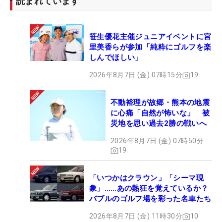
読まれています
笹生優花主催ジュニアイベントに宮
里美香らが参加「純粋にゴルフを楽
しんでほしい」
2026年8月7日 (金) 07時15分
19
不動裕理が故郷・熊本の地震
に心痛「自然が怖いな」 被
災地を思い過去2勝の戦いへ
2026年8月7日 (金) 07時50分
19
「いつかはクラウン」「シーマ現
象」……あの熱狂を覚えているか？
バブルのゴルフ場を彩った名車たち
2026年8月7日 (金) 11時30分
10