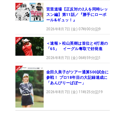
宮里道場【正反対の2人を同時レッ
スン編】第11話／『勝手にローボ
ール&ギュッ！』
2026年8月7日 (金) 07時00分
9
＜速報＞松山英樹は首位と4打差の
「65」 イーグル奪取で好発進
2026年8月7日 (金) 06時59分
1
金田久美子がツアー通算500試合に
参戦！ プロ18年目の大記録達成に
「あんびりーばぼー」
2026年8月7日 (金) 11時25分
19