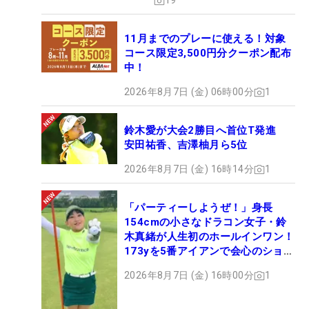
19
11月までのプレーに使える！対象
コース限定3,500円分クーポン配布
中！
2026年8月7日 (金) 06時00分
1
鈴木愛が大会2勝目へ首位T発進
安田祐香、吉澤柚月ら5位
2026年8月7日 (金) 16時14分
1
「パーティーしようぜ！」身長
154cmの小さなドラコン女子・鈴
木真緒が人生初のホールインワン！
173yを5番アイアンで会心のショッ
ト
2026年8月7日 (金) 16時00分
1