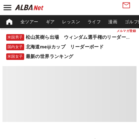
全ツアー
ギア
レッスン
ライフ
漫画
ゴルフ
メルマガ登録
松山英樹ら出場 ウィンダム選手権のリーダーボード
米国男子
北海道meijiカップ リーダーボード
国内女子
最新の世界ランキング
米国女子