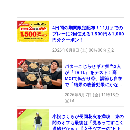
4日間の期間限定配布！11月までの
プレーに2回使える1,500円＆1,000
円分クーポン！
2026年8月8日 (土) 06時00分
2
パターこじらせギア担当2人
が『TRTL』をテスト！高
MOIで転がり◎、調節も自在
で「結果の改善効果にかなり
の意外性」
2026年8月7日 (金) 11時15分
18
小祝さくらが長岡花火を満喫 束の
間のオフも最後は「見るってすごく
過酷だなぁ」【女子ツアーの“ヒト