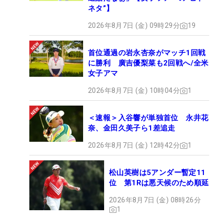
ネタ”】
2026年8月7日 (金) 09時29分
19
首位通過の岩永杏奈がマッチ1回戦
に勝利 廣吉優梨菜も2回戦へ/全米
女子アマ
2026年8月7日 (金) 10時04分
1
＜速報＞入谷響が単独首位 永井花
奈、金田久美子ら1差追走
2026年8月7日 (金) 12時42分
1
松山英樹は5アンダー暫定11
位 第1Rは悪天候のため順延
2026年8月7日 (金) 08時26分
1