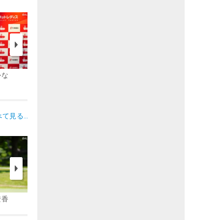
かな
河本 結
小祝 さくら、脇元 華
べて見る…
澄香
清本 美波
鳥居 さくら