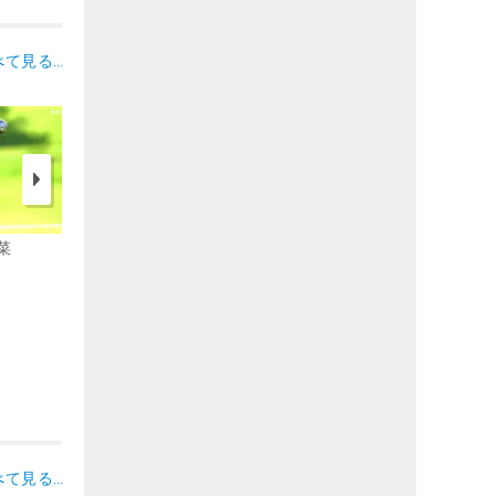
べて見る…
菜
髙橋 彩華
吉田 優利
べて見る…