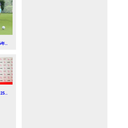
16年ゴ
ェスト
ュニア
025年
菱電機
習日・