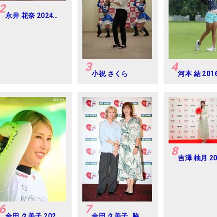
2
永井 花奈 2024年
資生堂 レディスオ
ープン Round-1
3
4
小祝 さくら
河本 結 20
ルフダイジ
ジャパンジ
カップ
8
吉澤 柚月 2
樋口久子 三
レディス 練
プロアマ
6
7
金田 久美子 2024
金田 久美子, 脇元