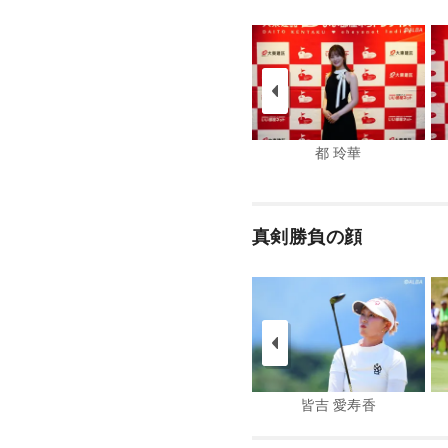
都 玲華
真剣勝負の顔
皆吉 愛寿香