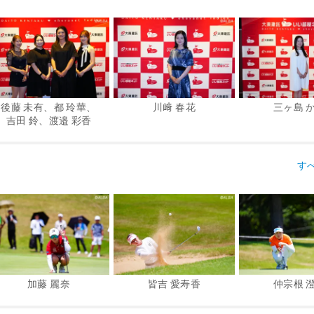
後藤 未有、都 玲華、
川﨑 春花
三ヶ島 
吉田 鈴、渡邉 彩香
す
加藤 麗奈
皆吉 愛寿香
仲宗根 