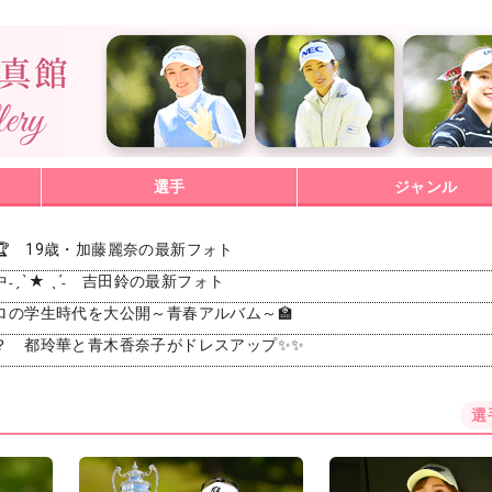
選手
ジャンル
🏆 19歳・加藤麗奈の最新フォト
˗ˏˋ ★ ˎˊ˗ 吉田鈴の最新フォト
ロの学生時代を大公開～青春アルバム～🏫
？ 都玲華と青木香奈子がドレスアップ✨✨
選