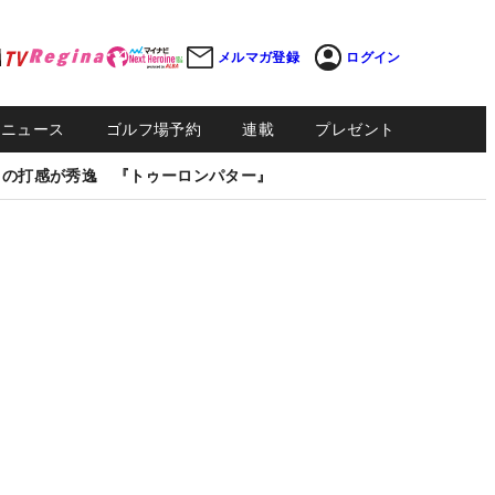
メルマガ登録
ログイン
Sニュース
ゴルフ場予約
連載
プレゼント
しの打感が秀逸 『トゥーロンパター』