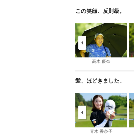
この笑顔、反則級。
髙木 優奈
髪、ほどきました。
青木 香奈子