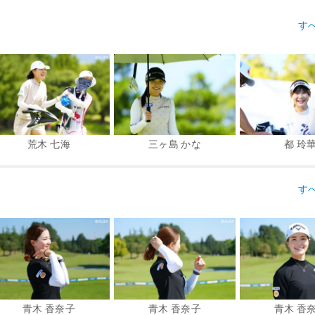
す
荒木 七海
三ヶ島 かな
都 玲
す
青木 香奈子
青木 香奈子
青木 香