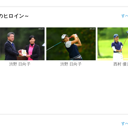
のヒロイン～
す
渋野 日向子
渋野 日向子
西村 優
す