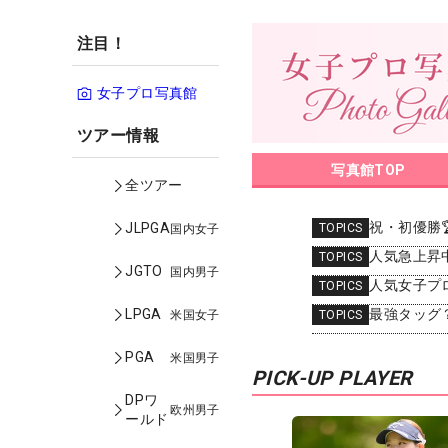
注目！
女子プロ写真館
ツアー情報
写真館TOP
全ツアー
祝・初優勝
JLPGA
TOPICS
国内女子
人気急上昇中
TOPICS
JGTO
国内男子
人気女子プ
TOPICS
LPGA
最強タッグ
米国女子
TOPICS
PGA
米国男子
PICK-UP PLAYER
DPワ
欧州男子
ールド