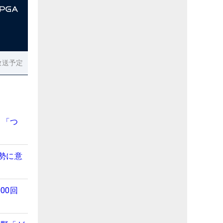
放送予定
 「つ
勢に意
00回