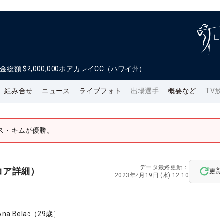
金総額
$2,000,000
ホアカレイCC（ハワイ州）
組み合せ
ニュース
ライブフォト
出場選手
概要など
TV
ス・キムが優勝。
データ最終更新：
コア詳細）
更
2023年4月19日 (水) 12:10
Ana Belac
（
29
歳）