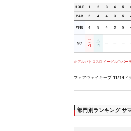
HOLE
1
2
3
4
5
PAR
5
4
4
3
5
打数
4
5
4
3
5
SC
ー
ー
ー
+1
-1
アルバトロス
イーグル
バー
フェアウェイキープ
11/14
ド
部門別ランキング サ