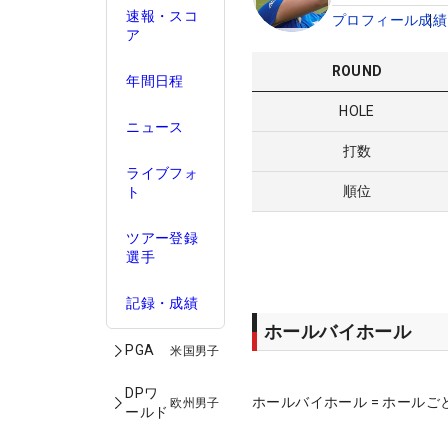
速報・スコ
プロフィール
成績
ア
ROUND
年間日程
HOLE
ニュース
打数
ライブフォ
順位
ト
ツアー登録
選手
記録・成績
ホールバイホール
PGA
米国男子
DPワ
ホールバイホール = ホールご
欧州男子
ールド