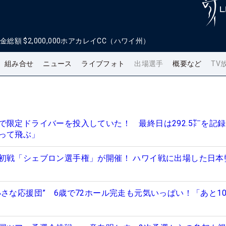
金総額
$2,000,000
ホアカレイCC（ハワイ州）
組み合せ
ニュース
ライブフォト
出場選手
概要など
TV
で限定ドライバーを投入していた！ 最終日は292.5㍎を記録
って飛ぶ」
初戦「シェブロン選手権」が開催！ ハワイ戦に出場した日本
さな応援団” 6歳で72ホール完走も元気いっぱい！「あと10