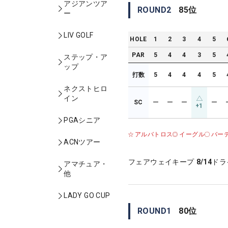
アジアンツア
ROUND
2
85
位
ー
LIV GOLF
HOLE
1
2
3
4
5
PAR
5
4
4
3
5
ステップ・ア
ップ
打数
5
4
4
4
5
ネクストヒロ
イン
SC
ー
ー
ー
ー
+1
PGAシニア
アルバトロス
イーグル
バー
ACNツアー
フェアウェイキープ
8/14
ドラ
アマチュア・
他
LADY GO CUP
ROUND
1
80
位