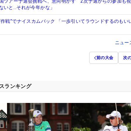
国ツアー予選会挑戦へ、意向明かす 2次予選からの参加も
ないと…それが今年かな」
ぱ作戦”でナイスカムバック 「一歩引いてラウンドするのもい
ニュー
前の大会
次
セスランキング