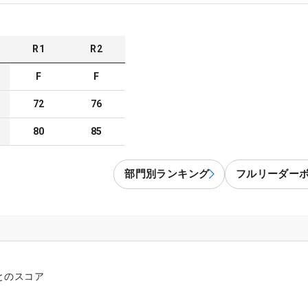
R
1
R
2
F
F
72
76
80
85
部門別ランキング
フルリーダー
とのスコア