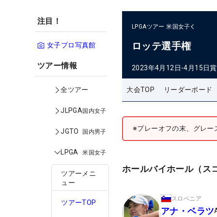
注目！
LPGAツアー
米国女子
ロッテ選手権
女子プロ写真館
ツアー情報
2023年4月12日-4月15日
賞
大会TOP
リーダーボード
全ツアー
JLPGA
国内女子
※プレーオフの末、グレー
JGTO
国内男子
LPGA
米国女子
ホールバイホール（ス
ツアーメニ
ュー
スロベニア
ツアーTOP
アナ・ベラツ