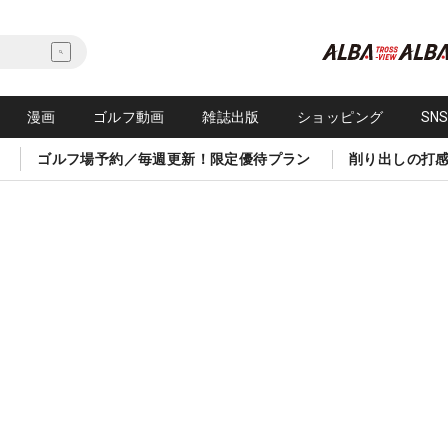
漫画
ゴルフ動画
雑誌出版
ショッピング
SN
ゴルフ場予約／毎週更新！限定優待プラン
削り出しの打