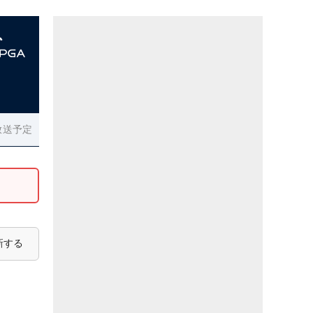
放送予定
新する