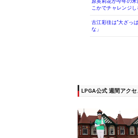
原英莉花が今年の米
こかでチャレンジし
古江彩佳は“大ざっ
な」
LPGA公式 週間アク