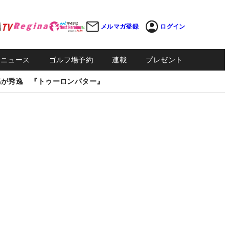
メルマガ登録
ログイン
Sニュース
ゴルフ場予約
連載
プレゼント
感が秀逸 『トゥーロンパター』