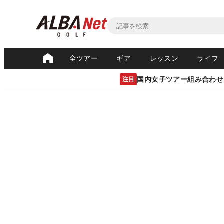
全ツアー
ギア
レッスン
ライフ
国内女子ツアー組み合わせ
注目