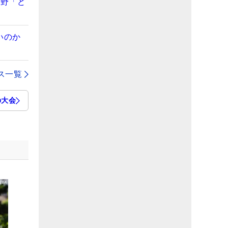
視野「ど
いのか
ス一覧
の大会