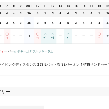
6
7
8
9
OUT
10
11
12
13
14
15
16
17
18
I
4
4
4
3
36
4
5
3
4
4
3
4
4
5
3
4
3
4
3
35
3
6
4
4
5
3
4
4
4
3
ー
ー
ー
-1
ー
ー
ー
ー
+
+1
+1
+1
-1
-1
-1
ティ
ー パー
ボギー
ダブルボギー以上
ライビングディスタンス
263.5
パット数
32
パーオン
14/18
サンドセー
マリー