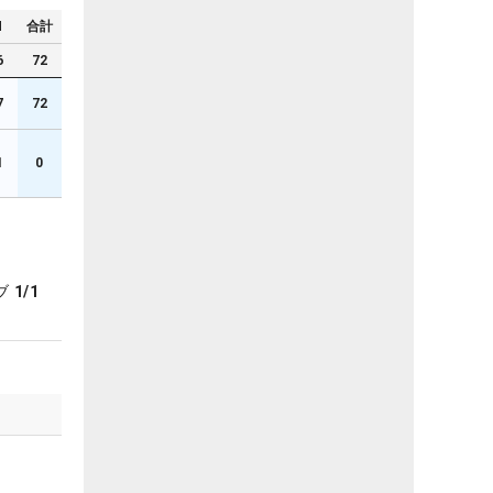
N
合計
6
72
7
72
1
0
ブ
1/1