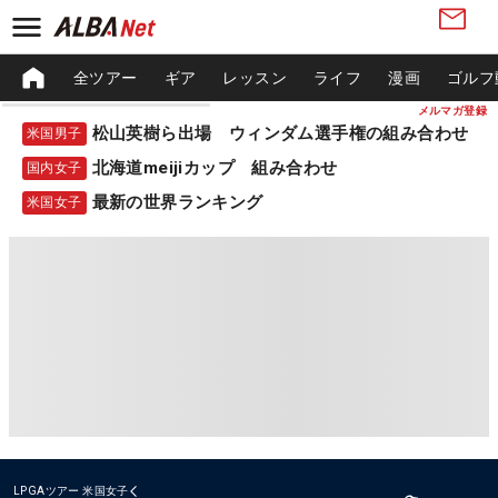
全ツアー
ギア
レッスン
ライフ
漫画
ゴルフ
メルマガ登録
松山英樹ら出場 ウィンダム選手権の組み合わせ
米国男子
北海道meijiカップ 組み合わせ
国内女子
最新の世界ランキング
米国女子
LPGAツアー
米国女子