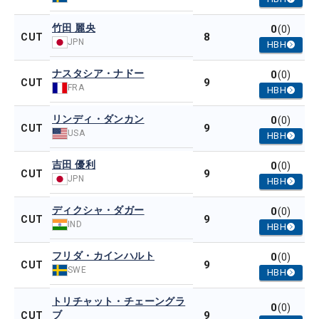
竹田 麗央
0
(0)
8
CUT
JPN
HBH
ナスタシア・ナドー
0
(0)
9
CUT
FRA
HBH
リンディ・ダンカン
0
(0)
9
CUT
USA
HBH
吉田 優利
0
(0)
9
CUT
JPN
HBH
ディクシャ・ダガー
0
(0)
9
CUT
IND
HBH
フリダ・カインハルト
0
(0)
9
CUT
SWE
HBH
トリチャット・チェーングラ
0
(0)
ブ
9
CUT