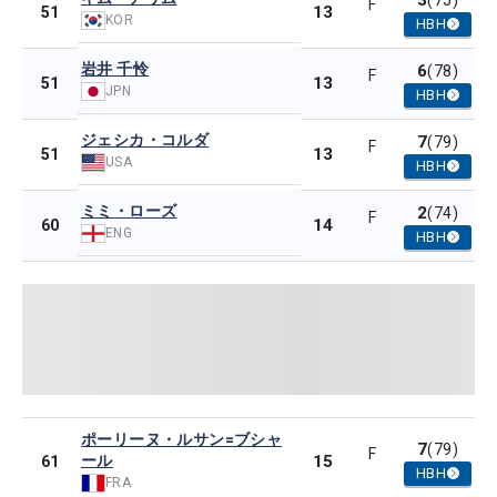
3
(75)
F
13
51
KOR
HBH
岩井 千怜
6
(78)
F
13
51
JPN
HBH
ジェシカ・コルダ
7
(79)
F
13
51
USA
HBH
ミミ・ローズ
2
(74)
F
14
60
ENG
HBH
ポーリーヌ・ルサン=ブシャ
7
(79)
F
ール
15
61
HBH
FRA