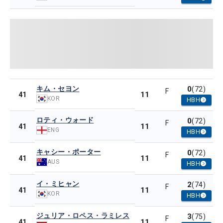
キム・セヨン
0
(72)
F
11
41
KOR
HBH
ロティ・ウォード
0
(72)
F
11
41
ENG
HBH
キャシー・ポーター
0
(72)
F
11
41
AUS
HBH
イ・ミヒャン
2
(74)
F
11
41
KOR
HBH
ジュリア・ロペス・ラミレス
3
(75)
F
11
41