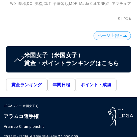
WD=棄権,
DQ=失格,
CUT=予選落ち,
MDF=Made Cut/DNF,
＠=アマチュア
© LPGA
ページ上部へ
米国女子
（米国女子）
賞金・ポイントランキングはこちら
賞金ランキング
年間日程
ポイント・成績
LPGAツアー
米国女子
アラムコ選手権
Aramco Championship
2026年4月2日-4月5日
賞金総額
$4,000,000