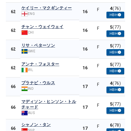
ケイリー・マクギンティー
4
(76)
F
16
62
ENG
HBH
チャン・ウェイウェイ
5
(77)
F
16
62
CHI
HBH
リサ・ペターソン
5
(77)
F
16
62
SWE
HBH
アンナ・フォスター
5
(77)
F
16
62
IRL
HBH
プラナビ・ウルス
4
(76)
F
17
66
IND
HBH
マディソン・ヒンソン・トル
5
(77)
F
チャード
17
66
HBH
AUS
シャノン・タン
6
(78)
F
17
66
SGP