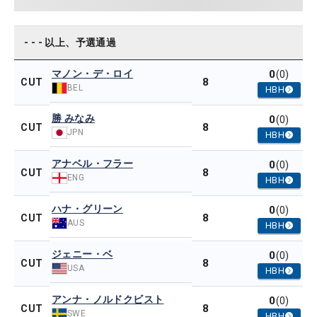
- - - 以上、予選通過
マノン・デ・ロイ
0
(0)
8
CUT
BEL
HBH
勝 みなみ
0
(0)
8
CUT
JPN
HBH
アナベル・フラー
0
(0)
8
CUT
ENG
HBH
ハナ・グリーン
0
(0)
8
CUT
AUS
HBH
ジェニー・ベ
0
(0)
8
CUT
USA
HBH
アンナ・ノルドクビスト
0
(0)
8
CUT
SWE
HBH