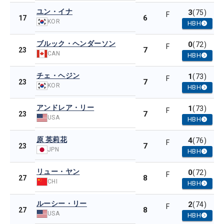
ユン・イナ
3
(75)
F
6
17
KOR
HBH
ブルック・ヘンダーソン
0
(72)
F
7
23
CAN
HBH
チェ・ヘジン
1
(73)
F
7
23
KOR
HBH
アンドレア・リー
1
(73)
F
7
23
USA
HBH
原 英莉花
4
(76)
F
7
23
JPN
HBH
リュー・ヤン
0
(72)
F
8
27
CHI
HBH
ルーシー・リー
2
(74)
F
8
27
USA
HBH