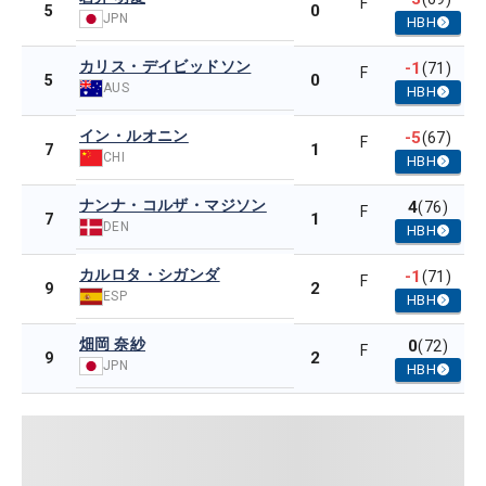
F
0
5
JPN
HBH
カリス・デイビッドソン
-1
(71)
F
0
5
AUS
HBH
イン・ルオニン
-5
(67)
F
1
7
CHI
HBH
ナンナ・コルザ・マジソン
4
(76)
F
1
7
DEN
HBH
カルロタ・シガンダ
-1
(71)
F
2
9
ESP
HBH
畑岡 奈紗
0
(72)
F
2
9
JPN
HBH