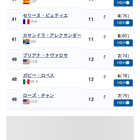
ESP
HBH
セリーヌ・ビュティエ
4
(76)
F
11
41
FRA
HBH
カサンドラ・アレクサンダー
8
(80)
F
11
41
SAF
HBH
ブリアナ・ナヴァロサ
2
(74)
F
12
48
USA
HBH
ガビー・ロペス
6
(78)
F
12
48
MEX
HBH
ローズ・チャン
7
(79)
F
12
48
USA
HBH