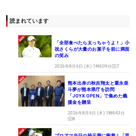
読まれています
「全部食べたら太っちゃうよ！」小
祝さくらが大量のお菓子を前に満面
の笑み
2026年8月6日 (木) 14時09分
7
熊本出身の秋吉翔太と重永亜
斗夢が熊本県庁を訪問
「JOYX OPEN」で集めた義
援金を贈呈
2026年8月6日 (木) 18時43分
8
プロアマ当日の脇元華に密着！「早