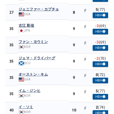
ジェニファー・カプチョ
5
(77)
F
8
27
USA
HBH
古江 彩佳
-3
(69)
F
9
35
JPN
HBH
ファン・ヨウミン
-3
(69)
F
9
35
KOR
HBH
ジェマ・ドライバーグ
-2
(70)
F
9
35
SCO
HBH
オーストン・キム
0
(72)
F
9
35
USA
HBH
イム・ジンヒ
5
(77)
F
9
35
KOR
HBH
イ・ソミ
2
(74)
F
10
40
KOR
HBH