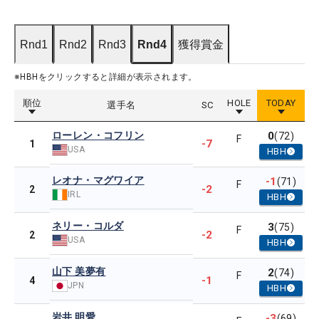
Rnd1
Rnd2
Rnd3
Rnd4
獲得賞金
※HBHをクリックすると詳細が表示されます。
順位
HOLE
TODAY
選手名
SC
ローレン・コフリン
0
(72)
F
-7
1
USA
HBH
レオナ・マグワイア
-1
(71)
F
-2
2
IRL
HBH
ネリー・コルダ
3
(75)
F
-2
2
USA
HBH
山下 美夢有
2
(74)
F
-1
4
JPN
HBH
岩井 明愛
-3
(69)