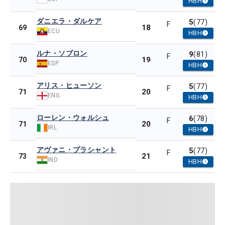
HBH
ダニエラ・ダルケア
5
(77)
F
18
69
ECU
HBH
ルナ・ソブロン
9
(81)
F
19
70
ESP
HBH
アリス・ヒューソン
5
(77)
F
20
71
ENG
HBH
ローレン・ウォルシュ
6
(78)
F
20
71
IRL
HBH
アヴァニ・プラシャント
5
(77)
F
21
73
IND
HBH