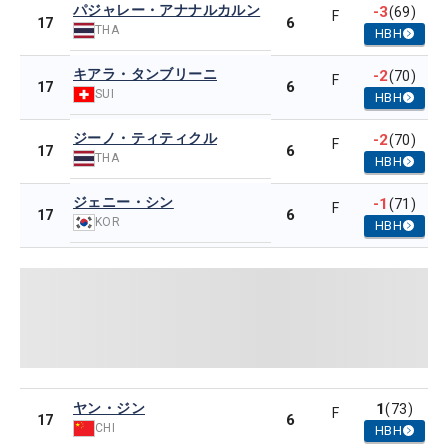
パジャレー・アナナルカルン
-3
(69)
F
6
17
THA
HBH
キアラ・タンブリーニ
-2
(70)
F
6
17
SUI
HBH
ジーノ・ティティクル
-2
(70)
F
6
17
THA
HBH
ジェニー・シン
-1
(71)
F
6
17
KOR
HBH
ヤン・ジン
1
(73)
F
6
17
CHI
HBH