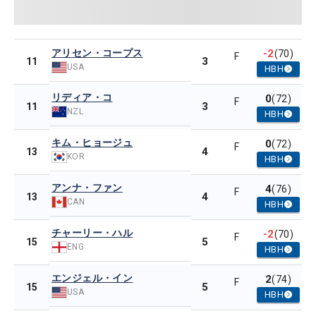
アリセン・コープス
-2
(70)
F
3
11
USA
HBH
リディア・コ
0
(72)
F
3
11
NZL
HBH
キム・ヒョージュ
0
(72)
F
4
13
KOR
HBH
アンナ・ファン
4
(76)
F
4
13
CAN
HBH
チャーリー・ハル
-2
(70)
F
5
15
ENG
HBH
エンジェル・イン
2
(74)
F
5
15
USA
HBH