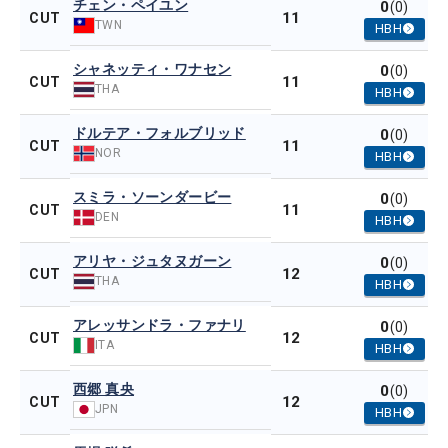
チェン・ペイユン
0
(0)
11
CUT
TWN
HBH
シャネッティ・ワナセン
0
(0)
11
CUT
THA
HBH
ドルテア・フォルブリッド
0
(0)
11
CUT
NOR
HBH
スミラ・ソーンダービー
0
(0)
11
CUT
DEN
HBH
アリヤ・ジュタヌガーン
0
(0)
12
CUT
THA
HBH
アレッサンドラ・ファナリ
0
(0)
12
CUT
ITA
HBH
西郷 真央
0
(0)
12
CUT
JPN
HBH