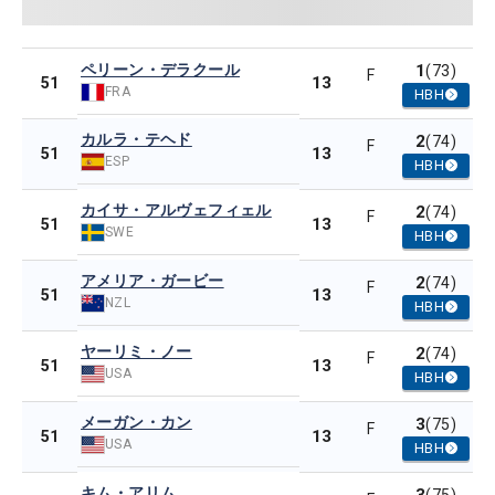
ペリーン・デラクール
1
(73)
F
13
51
FRA
HBH
カルラ・テヘド
2
(74)
F
13
51
ESP
HBH
カイサ・アルヴェフィェル
2
(74)
F
13
51
SWE
HBH
アメリア・ガービー
2
(74)
F
13
51
NZL
HBH
ヤーリミ・ノー
2
(74)
F
13
51
USA
HBH
メーガン・カン
3
(75)
F
13
51
USA
HBH
キム・アリム