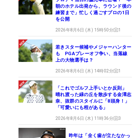
朝のホテル出発から、ラウンド後の
練習まで」忙しく過ごすプロの1日
を公開
2026年8月6日 (木) 15時50分
1
若きスター候補やメジャーハンター
も PGAプレーオフ争い、当落線
上の大物選手は？
2026年8月6日 (木) 14時02分
1
「これでゴルフ上手いとか反則」
晴れ渡った緑の丘を散歩する金澤志
奈、抜群のスタイルに「8頭身！」
「可愛いにも程がある」
2026年8月6日 (木) 11時36分
3
昨年は「全く歯が立たなかっ