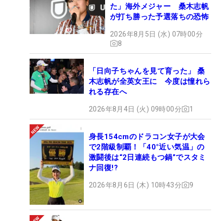
た」海外メジャー 桑木志帆
が打ち勝った予選落ちの恐怖
2026年8月5日 (水) 07時00分
8
「日向子ちゃんを見て育った」 桑
木志帆が全英女王に 今度は憧れら
れる存在へ
2026年8月4日 (火) 09時00分
1
身長154cmのドラコン女子が大会
で2階級制覇！「40°近い気温」の
激闘後は“2日連続もつ鍋”でスタミ
ナ回復!?
2026年8月6日 (木) 10時43分
9