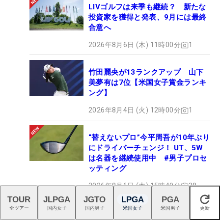
LIVゴルフは来季も継続？ 新たな
投資家を獲得と発表、9月には最終
合意へ
2026年8月6日 (木) 11時00分
1
竹田麗央が13ランクアップ 山下
美夢有は7位【米国女子賞金ランキ
ング】
2026年8月4日 (火) 12時00分
1
“替えないプロ”今平周吾が10年ぶり
にドライバーチェンジ！ UT、5W
は名器を継続使用中 #男子プロセ
ッティング
2026年8月6日 (木) 15時49分
38
TOUR
JLPGA
JGTO
LPGA
PGA
閉じる
全ツアー
国内女子
国内男子
米国女子
米国男子
更新