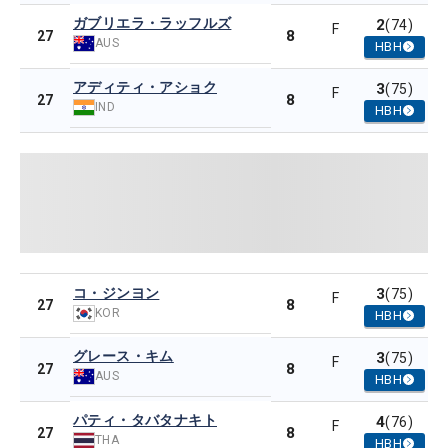
ガブリエラ・ラッフルズ
2
(74)
F
8
27
AUS
HBH
アディティ・アショク
3
(75)
F
8
27
IND
HBH
コ・ジンヨン
3
(75)
F
8
27
KOR
HBH
グレース・キム
3
(75)
F
8
27
AUS
HBH
パティ・タバタナキト
4
(76)
F
8
27
THA
HBH