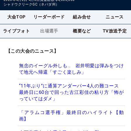
シャドウクリークGC（ネバダ州）
大会TOP
リーダーボード
組み合せ
ニュース
ライブフォト
出場選手
概要など
TV放送予定
【この大会のニュース】
無念のイーグル外しも… 岩井明愛は弾みをつけ
て地元へ帰還「すごく楽しみ」
“11年ぶり”に通算アンダーパー4人の難コース
最終日に60台で回った古江彩佳の粘り方「怖が
っていてはダメ」
「アラムコ選手権」最終日のハイライト【動
画】