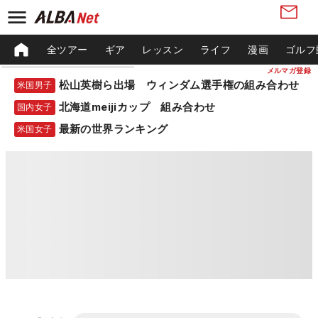
全ツアー
ギア
レッスン
ライフ
漫画
ゴルフ
メルマガ登録
松山英樹ら出場 ウィンダム選手権の組み合わせ
米国男子
北海道meijiカップ 組み合わせ
国内女子
最新の世界ランキング
米国女子