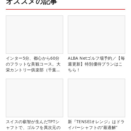
オススメの記事
インター5分、都心から60分
ALBA Netゴルフ場予約／【毎
のフラットな美観コース。大
週更新】特別優待プランはこ
栄カントリー俱楽部（千葉
ちら！
県）
スイスの叡智が生んだTPTシ
新『TENSEIオレンジ』はドラ
ャフトで、ゴルフを異次元の
イバーシャフトの“最適解”