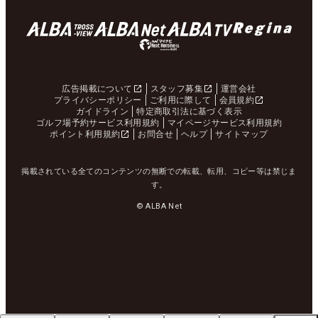
広告掲載について
スタッフ募集
運営会社
プライバシーポリシー
ご利用に際して
会員規約
ガイドライン
特定商取引法に基づく表示
ゴルフ場予約サービス利用規約
マイページサービス利用規約
ポイント利用規約
お問合せ
ヘルプ
サイトマップ
掲載されている全てのコンテンツの無断での転載、転用、コピー等は禁じま
す。
© ALBA Net