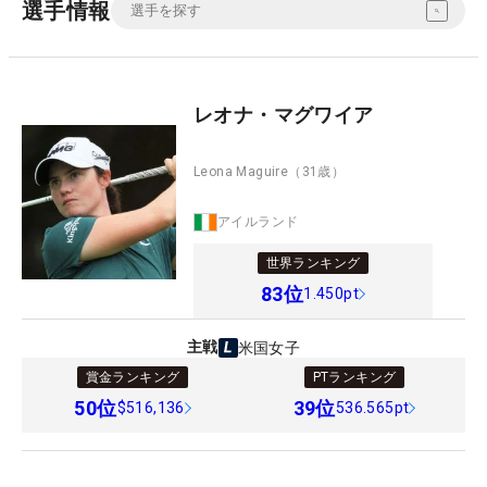
選手情報
レオナ・マグワイア
Leona Maguire
（31歳）
アイルランド
世界ランキング
83
位
1.450pt
主戦
米国女子
賞金ランキング
PTランキング
50
位
39
位
$516,136
536.565pt