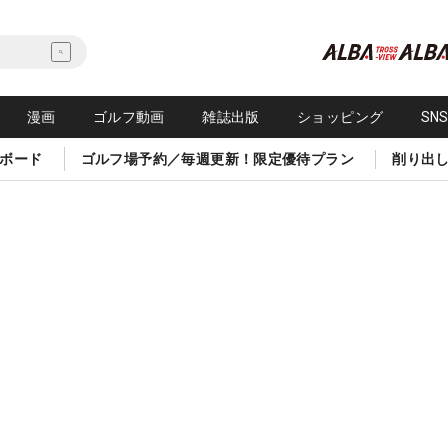
漫画
ゴルフ動画
雑誌出版
ショッピング
SN
ボード
ゴルフ場予約／毎週更新！限定優待プラン
削り出