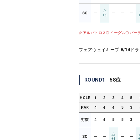
SC
ー
ー
ー
ー
+1
アルバトロス
イーグル
バー
フェアウェイキープ
8/14
ドラ
ROUND
1
58
位
HOLE
1
2
3
4
5
PAR
4
4
4
5
3
打数
4
4
5
5
3
SC
ー
ー
ー
ー
+1