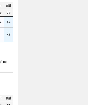
N
合計
6
72
6
69
-3
ブ
0/0
N
合計