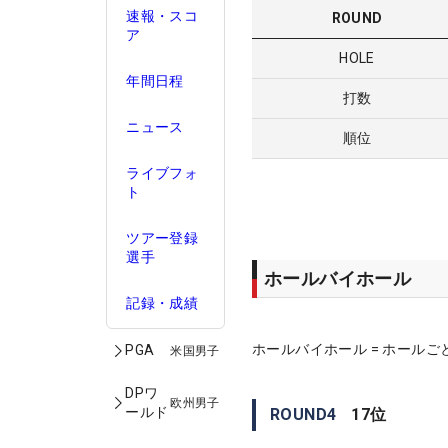
速報・スコ
ROUND
ア
HOLE
年間日程
打数
ニュース
順位
ライブフォ
ト
ツアー登録
選手
ホールバイホール
記録・成績
ホールバイホール = ホールご
PGA
米国男子
DPワ
欧州男子
ールド
ROUND
4
17
位