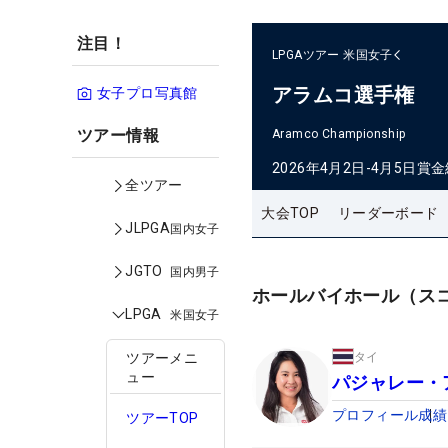
注目！
LPGAツアー
米国女子
アラムコ選手権
女子プロ写真館
ツアー情報
Aramco Championship
2026年4月2日-4月5日
賞金
全ツアー
大会TOP
リーダーボード
JLPGA
国内女子
JGTO
国内男子
ホールバイホール（ス
LPGA
米国女子
タイ
ツアーメニ
ュー
パジャレー・
プロフィール
成績
ツアーTOP