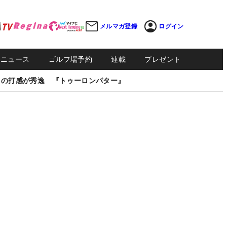
メルマガ登録
ログイン
Sニュース
ゴルフ場予約
連載
プレゼント
しの打感が秀逸 『トゥーロンパター』