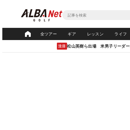
全ツアー
ギア
レッスン
ライフ
松山英樹ら出場 米男子リーダー
注目