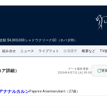
総額
$4,000,000
シャドウクリークGC（ネバダ州）
組み合せ
ニュース
ライブフォト
出場選手
概要など
TV
データ最終更新：
コア詳細）
更
2026年4月7日 (火) 09:00
アナナルカルン
Pajaree Anannarukarn
（
27
歳）