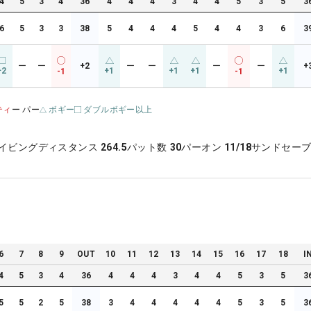
4
5
3
4
36
4
4
4
3
4
4
5
3
5
3
6
5
3
3
38
5
4
4
4
5
4
4
3
6
3
ー
ー
+2
ー
ー
ー
ー
+
+2
+1
+1
+1
+1
-1
-1
ティ
ー パー
ボギー
ダブルボギー以上
イビングディスタンス
264.5
パット数
30
パーオン
11/18
サンドセー
6
7
8
9
OUT
10
11
12
13
14
15
16
17
18
I
4
5
3
4
36
4
4
4
3
4
4
5
3
5
3
5
5
2
5
38
3
4
4
4
4
4
5
3
5
3