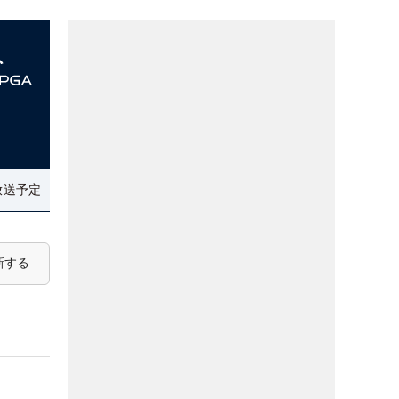
放送予定
新する