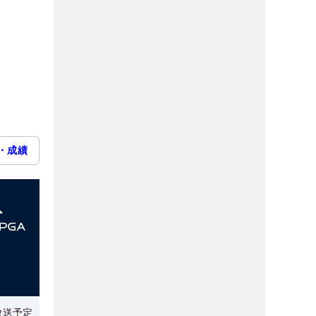
・成績
放送予定