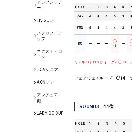
アジアンツア
HOLE
1
2
3
4
5
ー
PAR
4
4
4
5
3
LIV GOLF
打数
4
4
4
4
3
ステップ・ア
ップ
SC
ー
ー
ー
ー
-1
-
ネクストヒロ
イン
アルバトロス
イーグル
バー
PGAシニア
フェアウェイキープ
10/14
ド
ACNツアー
アマチュア・
他
ROUND
3
44
位
LADY GO CUP
HOLE
1
2
3
4
5