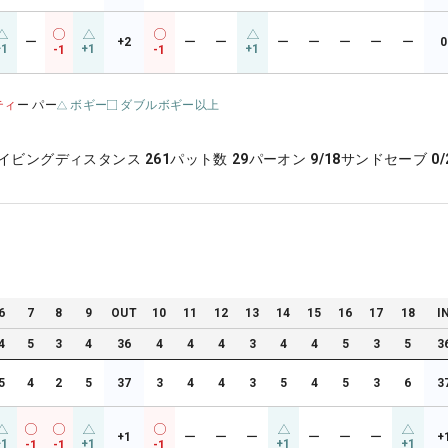
ー
+2
ー
ー
ー
ー
ー
ー
ー
0
+1
+1
+1
-1
-1
ティ
ー パー
ボギー
ダブルボギー以上
イビングディスタンス
261
パット数
29
パーオン
9/18
サンドセーブ
0/
6
7
8
9
OUT
10
11
12
13
14
15
16
17
18
I
4
5
3
4
36
4
4
4
3
4
4
5
3
5
3
5
4
2
5
37
3
4
4
3
5
4
5
3
6
3
+1
ー
ー
ー
ー
ー
ー
+
+1
+1
+1
+1
-1
-1
-1