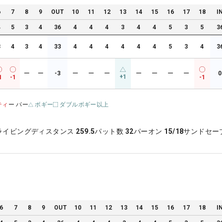
6
7
8
9
OUT
10
11
12
13
14
15
16
17
18
I
4
5
3
4
36
4
4
4
3
4
4
5
3
5
3
3
4
3
4
33
4
4
4
4
4
4
5
3
4
3
ー
ー
-3
ー
ー
ー
ー
ー
ー
ー
0
+1
1
-1
-1
ティ
ー パー
ボギー
ダブルボギー以上
ライビングディスタンス
259.5
パット数
32
パーオン
15/18
サンドセー
6
7
8
9
OUT
10
11
12
13
14
15
16
17
18
I