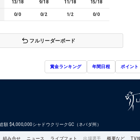
13/18
9/18
11/18
15/18
0/0
0/2
1/2
0/0
フルリーダーボード
賞金ランキング
年間日程
ポイント
総額
$4,000,000
シャドウクリークGC（ネバダ州）
組み合せ
ニュース
ライブフォト
出場選手
概要など
TV