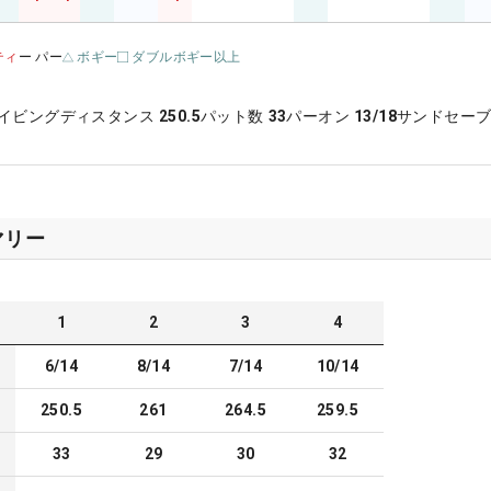
ティ
ー パー
ボギー
ダブルボギー以上
イビングディスタンス
250.5
パット数
33
パーオン
13/18
サンドセー
マリー
1
2
3
4
6/14
8/14
7/14
10/14
250.5
261
264.5
259.5
33
29
30
32