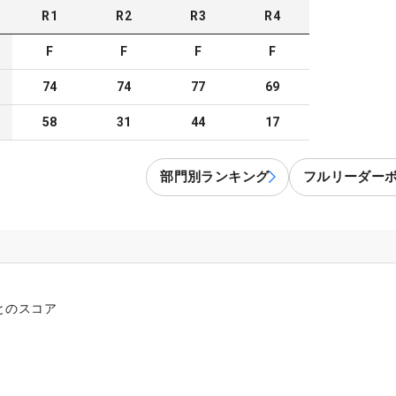
R
1
R
2
R
3
R
4
F
F
F
F
74
74
77
69
58
31
44
17
部門別ランキング
フルリーダー
とのスコア