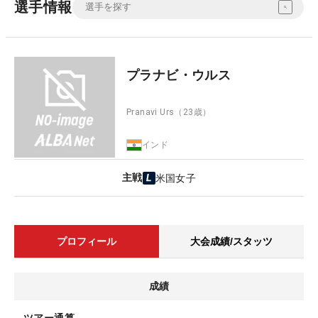
選手情報
プラナビ・ウルス
Pranavi Urs
（23歳）
インド
主戦
米国女子
プロフィール
大会成績/スタッツ
成績