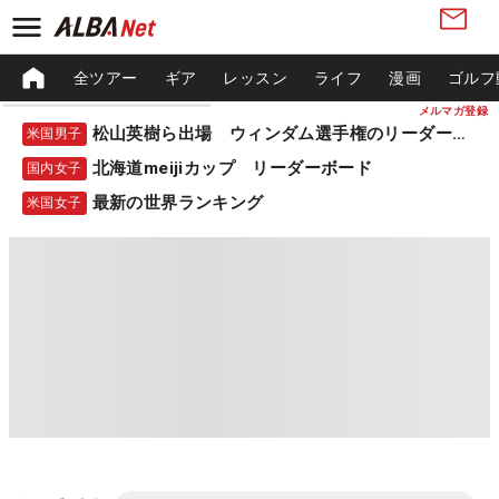
全ツアー
ギア
レッスン
ライフ
漫画
ゴルフ
メルマガ登録
松山英樹ら出場 ウィンダム選手権のリーダーボード
米国男子
北海道meijiカップ リーダーボード
国内女子
最新の世界ランキング
米国女子