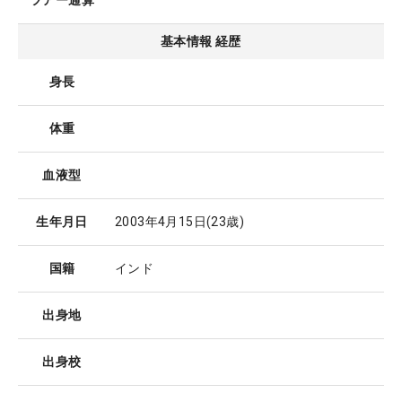
ツアー通算
基本情報 経歴
身長
体重
血液型
生年月日
2003年4月15日
(23歳)
国籍
インド
出身地
出身校