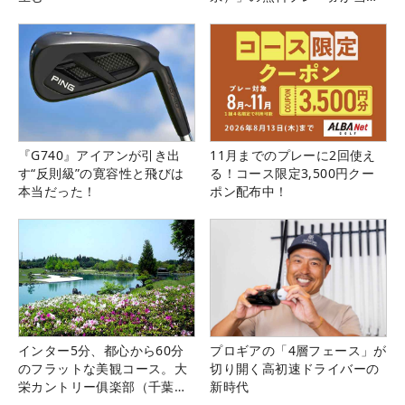
る！！
『G740』アイアンが引き出
11月までのプレーに2回使え
す“反則級”の寛容性と飛びは
る！コース限定3,500円クー
本当だった！
ポン配布中！
インター5分、都心から60分
プロギアの「4層フェース」が
のフラットな美観コース。大
切り開く高初速ドライバーの
栄カントリー俱楽部（千葉
新時代
県）