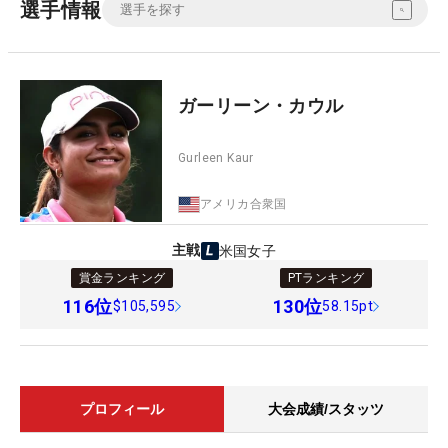
選手情報
ガーリーン・カウル
Gurleen Kaur
アメリカ合衆国
主戦
米国女子
賞金ランキング
PTランキング
116
位
130
位
$105,595
58.15pt
プロフィール
大会成績/スタッツ