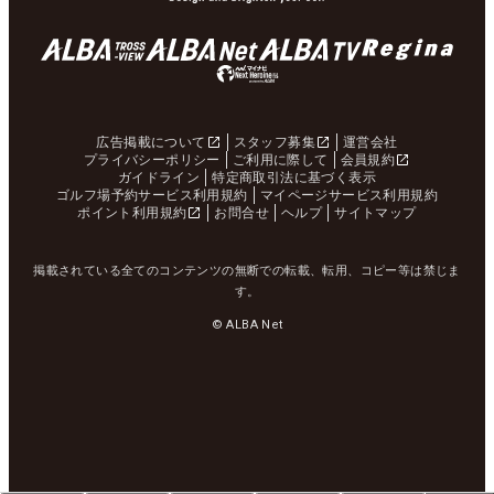
広告掲載について
スタッフ募集
運営会社
プライバシーポリシー
ご利用に際して
会員規約
ガイドライン
特定商取引法に基づく表示
ゴルフ場予約サービス利用規約
マイページサービス利用規約
ポイント利用規約
お問合せ
ヘルプ
サイトマップ
掲載されている全てのコンテンツの無断での転載、転用、コピー等は禁じま
す。
© ALBA Net