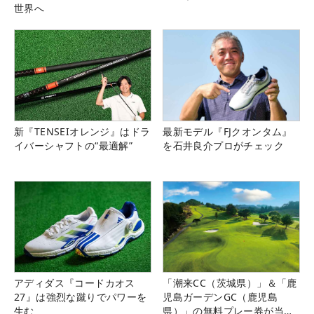
世界へ
新『TENSEIオレンジ』はドラ
最新モデル『FJクオンタム』
イバーシャフトの“最適解”
を石井良介プロがチェック
アディダス『コードカオス
「潮来CC（茨城県）」＆「鹿
27』は強烈な蹴りでパワーを
児島ガーデンGC（鹿児島
生む
県）」の無料プレー券が当た