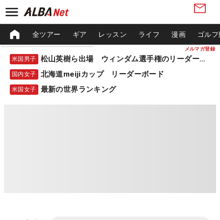
全ツアー
ギア
レッスン
ライフ
漫画
ゴルフ
メルマガ登録
松山英樹ら出場 ウィンダム選手権のリーダーボード
米国男子
北海道meijiカップ リーダーボード
国内女子
最新の世界ランキング
米国女子