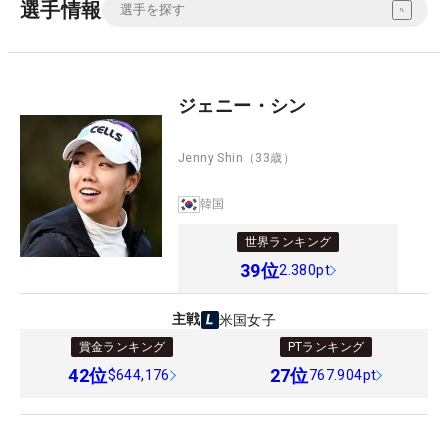
選手情報
ジェニー・シン
Jenny Shin
（33歳）
韓国
世界ランキング
39
位
2.380pt
主戦
米国女子
賞金ランキング
PTランキング
42
位
27
位
$644,176
767.904pt