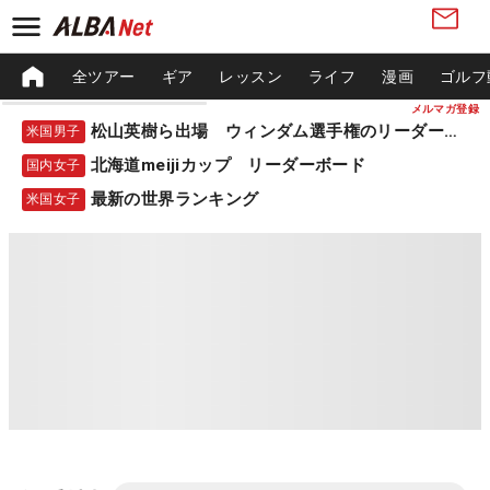
全ツアー
ギア
レッスン
ライフ
漫画
ゴルフ
メルマガ登録
松山英樹ら出場 ウィンダム選手権のリーダーボード
米国男子
北海道meijiカップ リーダーボード
国内女子
最新の世界ランキング
米国女子