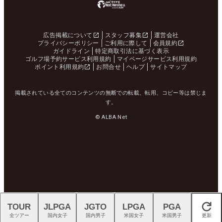
広告掲載について
スタッフ募集
運営会社
プライバシーポリシー
ご利用に際して
会員規約
ガイドライン
特定商取引法に基づく表示
ゴルフ場予約サービス利用規約
マイページサービス利用規約
ポイント利用規約
お問合せ
ヘルプ
サイトマップ
掲載されている全てのコンテンツの無断での転載、転用、コピー等は禁じま
す。
© ALBA Net
TOUR
JLPGA
JGTO
LPGA
PGA
閉じる
全ツアー
国内女子
国内男子
米国女子
米国男子
更新