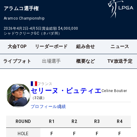
アラムコ選手権
Aramco Championship
2026年4月2日-4月5日
賞金総額
$4,000,000
シャドウクリークGC（ネバダ州）
大会TOP
リーダーボード
組み合せ
ニュース
ライブフォト
出場選手
概要など
TV放送予定
フランス
セリーヌ・ビュティエ
Celine Boutier
（
32
歳）
プロフィール
成績
ROUND
R
1
R
2
R
3
R
4
HOLE
F
F
F
F