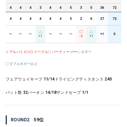
4
4
4
3
4
4
5
3
5
36
72
4
4
4
4
4
4
5
2
6
37
72
ー
ー
ー
ー
ー
ー
+1
0
+1
+1
-1
アルバトロス
イーグル
バーティ
ー パー
ボギー
ダブルボギー以上
フェアウェイキープ
11/14
ドライビングディスタンス
240
パット数
32
パーオン
14/18
サンドセーブ
1/1
ROUND
2
59
位