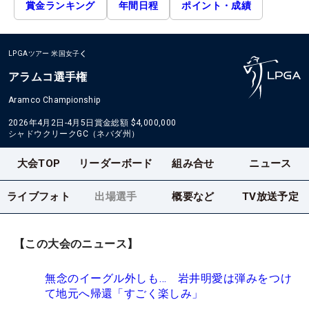
賞金ランキング
年間日程
ポイント・成績
LPGAツアー
米国女子
アラムコ選手権
Aramco Championship
2026年4月2日-4月5日
賞金総額
$4,000,000
シャドウクリークGC（ネバダ州）
大会TOP
リーダーボード
組み合せ
ニュース
ライブフォト
出場選手
概要など
TV放送予定
【この大会のニュース】
無念のイーグル外しも… 岩井明愛は弾みをつけ
て地元へ帰還「すごく楽しみ」