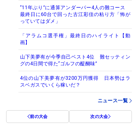
“11年ぶり”に通算アンダーパー4人の難コース
最終日に60台で回った古江彩佳の粘り方「怖が
っていてはダメ」
「アラムコ選手権」最終日のハイライト【動
画】
山下美夢有が今季自己ベスト4位 難セッティン
グの4日間で得た“ゴルフの醍醐味”
4位の山下美夢有が3200万円獲得 日本勢はラ
スベガスでいくら稼いだ？
ニュース一覧
前の大会
次の大会