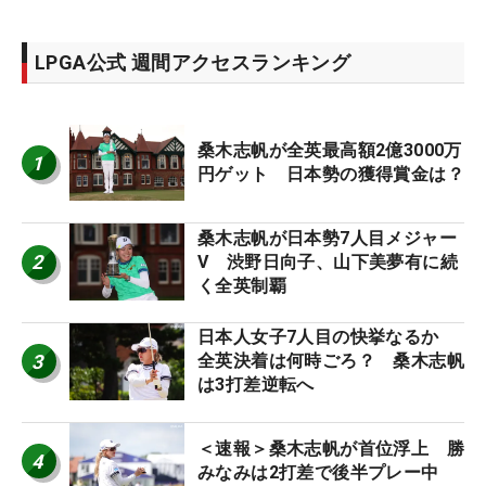
LPGA公式 週間アクセスランキング
桑木志帆が全英最高額2億3000万
1
円ゲット 日本勢の獲得賞金は？
桑木志帆が日本勢7人目メジャー
2
V 渋野日向子、山下美夢有に続
く全英制覇
日本人女子7人目の快挙なるか
3
全英決着は何時ごろ？ 桑木志帆
は3打差逆転へ
＜速報＞桑木志帆が首位浮上 勝
4
みなみは2打差で後半プレー中