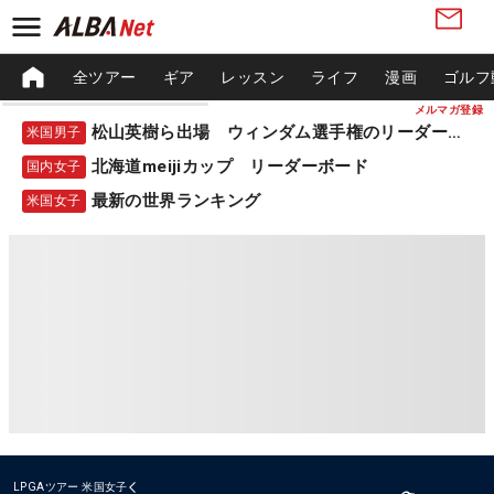
全ツアー
ギア
レッスン
ライフ
漫画
ゴルフ
メルマガ登録
松山英樹ら出場 ウィンダム選手権のリーダーボード
米国男子
北海道meijiカップ リーダーボード
国内女子
最新の世界ランキング
米国女子
LPGAツアー
米国女子