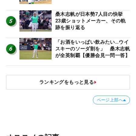
桑木志帆が日本勢7人目の快挙
5
23歳ショットメーカー、その軌
跡を振り返る
「お酒をいっぱい飲みたい…ウイ
6
スキーのソーダ割を」 桑木志帆
が全英制覇【優勝会見一問一答】
ランキングをもっと見る
ページ上部へ