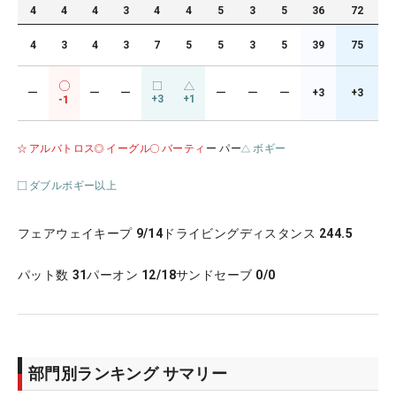
4
4
4
3
4
4
5
3
5
36
72
4
3
4
3
7
5
5
3
5
39
75
ー
ー
ー
ー
ー
ー
+3
+3
+3
+1
-1
アルバトロス
イーグル
バーティ
ー パー
ボギー
ダブルボギー以上
フェアウェイキープ
9/14
ドライビングディスタンス
244.5
パット数
31
パーオン
12/18
サンドセーブ
0/0
部門別ランキング サマリー