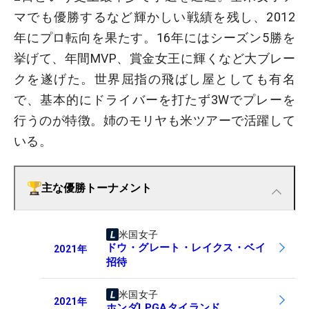
マでも優勝するなど輝かしい戦績を残し、2012
年にプロ転向を果たす。16年にはシーズン5勝を
挙げて、年間MVP、賞金女王に輝くなど大ブレー
クを遂げた。世界屈指の飛ばし屋としても有名
で、基本的にドライバーを打たず3Wでプレーを
行うのが特徴。姉のモリヤも米ツアーで活躍して
いる。
主な優勝トーナメント
米国女子
ドウ・グレート・レイクス・ベイ
2021
年
招待
米国女子
2021
年
ホンダLPGAタイランド