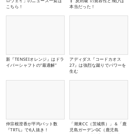
ロウェイ」のニュース一覧は
す“反則級”の寛容性と飛びは
こちら！
本当だった！
新『TENSEIオレンジ』はドラ
アディダス『コードカオス
イバーシャフトの“最適解”
27』は強烈な蹴りでパワーを
生む
仲宗根澄香が平均パット数
「潮来CC（茨城県）」＆「鹿
『TRTL』で6人抜き！
児島ガーデンGC（鹿児島