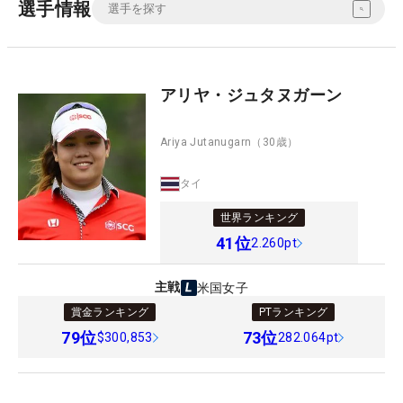
選手情報
アリヤ・ジュタヌガーン
Ariya Jutanugarn
（30歳）
タイ
世界ランキング
41
位
2.260pt
主戦
米国女子
賞金ランキング
PTランキング
79
位
73
位
$300,853
282.064pt