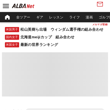
全ツアー
ギア
レッスン
ライフ
漫画
ゴルフ
メルマガ登録
松山英樹ら出場 ウィンダム選手権の組み合わせ
米国男子
北海道meijiカップ 組み合わせ
国内女子
最新の世界ランキング
米国女子