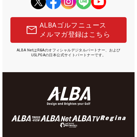
ALBAゴルフニュース
メルマガ登録はこちら
ALBA NetはR&Aのオフィシャルデジタルパートナー、および
USLPGAの日本公式サイトパートナーです。