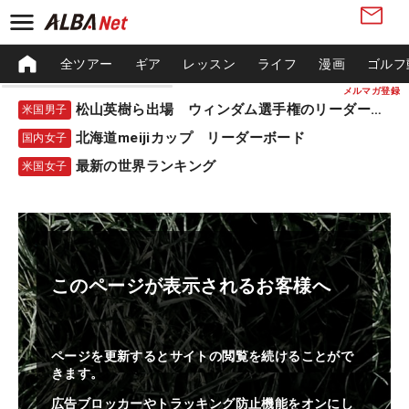
全ツアー
ギア
レッスン
ライフ
漫画
ゴルフ
メルマガ登録
松山英樹ら出場 ウィンダム選手権のリーダーボード
米国男子
北海道meijiカップ リーダーボード
国内女子
最新の世界ランキング
米国女子
このページが表示されるお客様へ
ページを更新するとサイトの閲覧を続けることがで
きます。
広告ブロッカーやトラッキング防止機能をオンにし