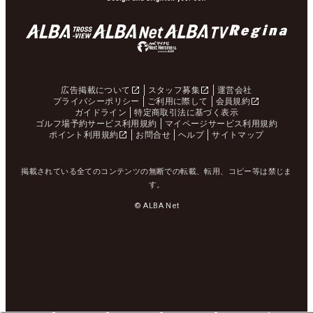
広告掲載について
スタッフ募集
運営会社
プライバシーポリシー
ご利用に際して
会員規約
ガイドライン
特定商取引法に基づく表示
ゴルフ場予約サービス利用規約
マイページサービス利用規約
ポイント利用規約
お問合せ
ヘルプ
サイトマップ
掲載されている全てのコンテンツの無断での転載、転用、コピー等は禁じま
す。
© ALBA Net