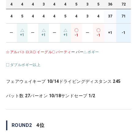
4
4
4
3
4
4
5
3
5
36
72
4
5
4
4
4
5
4
3
4
37
71
ー
ー
ー
ー
+1
-1
+1
+1
+1
-1
-1
アルバトロス
イーグル
バーティ
ー パー
ボギー
ダブルボギー以上
フェアウェイキープ
10/14
ドライビングディスタンス
245
パット数
27
パーオン
10/18
サンドセーブ
1/2
ROUND
2
4
位