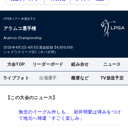
LPGAツアー
米国女子
アラムコ選手権
Aramco Championship
2026年4月2日-4月5日
賞金総額
$4,000,000
シャドウクリークGC（ネバダ州）
大会TOP
リーダーボード
組み合せ
ニュース
ライブフォト
出場選手
概要など
TV放送予定
【この大会のニュース】
無念のイーグル外しも… 岩井明愛は弾みをつけ
て地元へ帰還「すごく楽しみ」