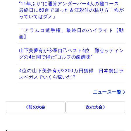
“11年ぶり”に通算アンダーパー4人の難コース
最終日に60台で回った古江彩佳の粘り方「怖が
っていてはダメ」
「アラムコ選手権」最終日のハイライト【動
画】
山下美夢有が今季自己ベスト4位 難セッティン
グの4日間で得た“ゴルフの醍醐味”
4位の山下美夢有が3200万円獲得 日本勢はラ
スベガスでいくら稼いだ？
ニュース一覧
前の大会
次の大会