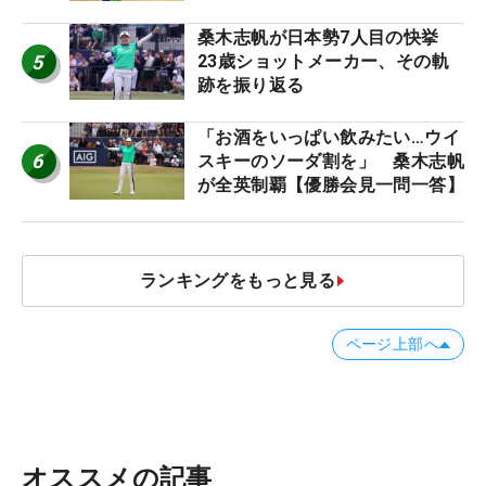
桑木志帆が日本勢7人目の快挙
5
23歳ショットメーカー、その軌
跡を振り返る
「お酒をいっぱい飲みたい…ウイ
6
スキーのソーダ割を」 桑木志帆
が全英制覇【優勝会見一問一答】
ランキングをもっと見る
ページ上部へ
オススメの記事