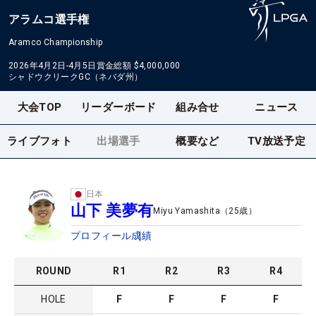
アラムコ選手権
Aramco Championship
2026年4月2日-4月5日
賞金総額
$4,000,000
シャドウクリークGC（ネバダ州）
大会TOP
リーダーボード
組み合せ
ニュース
ライブフォト
出場選手
概要など
TV放送予定
日本
山下 美夢有
Miyu Yamashita
（
25
歳）
プロフィール
成績
ROUND
R
1
R
2
R
3
R
4
HOLE
F
F
F
F