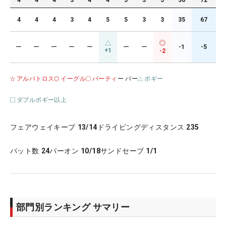
4
4
4
3
4
4
5
3
5
36
72
4
4
4
3
4
5
5
3
3
35
67
ー
ー
ー
ー
ー
ー
ー
-1
-5
+1
-2
アルバトロス
イーグル
バーティ
ー パー
ボギー
ダブルボギー以上
フェアウェイキープ
13/14
ドライビングディスタンス
235
パット数
24
パーオン
10/18
サンドセーブ
1/1
部門別ランキング サマリー