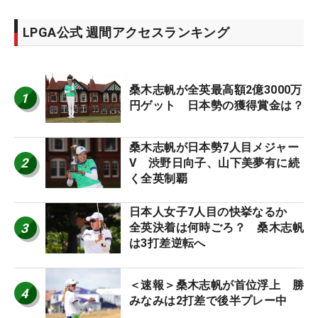
LPGA公式 週間アクセスランキング
桑木志帆が全英最高額2億3000万
1
円ゲット 日本勢の獲得賞金は？
桑木志帆が日本勢7人目メジャー
2
V 渋野日向子、山下美夢有に続
く全英制覇
日本人女子7人目の快挙なるか
3
全英決着は何時ごろ？ 桑木志帆
は3打差逆転へ
＜速報＞桑木志帆が首位浮上 勝
4
みなみは2打差で後半プレー中