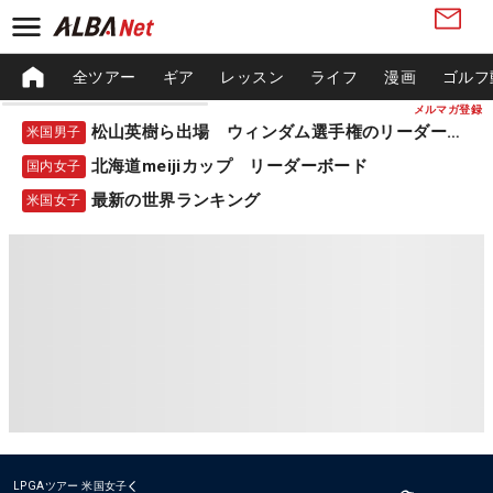
全ツアー
ギア
レッスン
ライフ
漫画
ゴルフ
メルマガ登録
松山英樹ら出場 ウィンダム選手権のリーダーボード
米国男子
北海道meijiカップ リーダーボード
国内女子
最新の世界ランキング
米国女子
LPGAツアー
米国女子