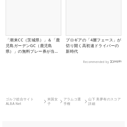
「潮来CC（茨城県）」＆「鹿
プロギアの「4層フェース」が
児島ガーデンGC（鹿児島
切り開く高初速ドライバーの
県）」の無料プレー券が当た
新時代
る！！
Recommended by
ゴルフ総合サイト
米国女
アラムコ選
山下 美夢有のスコア
ALBA Net
子
手権
詳細