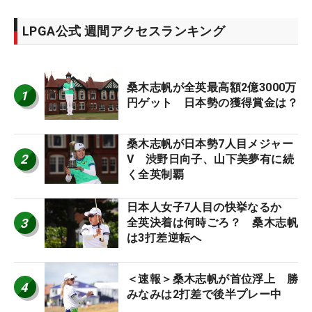
LPGA公式 週間アクセスランキング
桑木志帆が全英最高額2億3000万
1
円ゲット 日本勢の獲得賞金は？
桑木志帆が日本勢7人目メジャー
2
V 渋野日向子、山下美夢有に続
く全英制覇
日本人女子7人目の快挙なるか
3
全英決着は何時ごろ？ 桑木志帆
は3打差逆転へ
＜速報＞桑木志帆が首位浮上 勝
4
みなみは2打差で後半プレー中