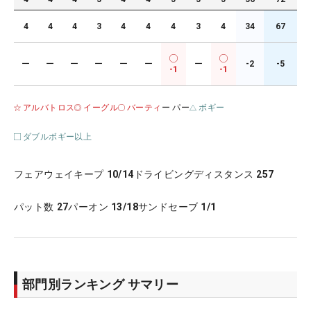
4
4
4
3
4
4
4
3
4
34
67
ー
ー
ー
ー
ー
ー
ー
-2
-5
-1
-1
アルバトロス
イーグル
バーティ
ー パー
ボギー
ダブルボギー以上
フェアウェイキープ
10/14
ドライビングディスタンス
257
パット数
27
パーオン
13/18
サンドセーブ
1/1
部門別ランキング サマリー