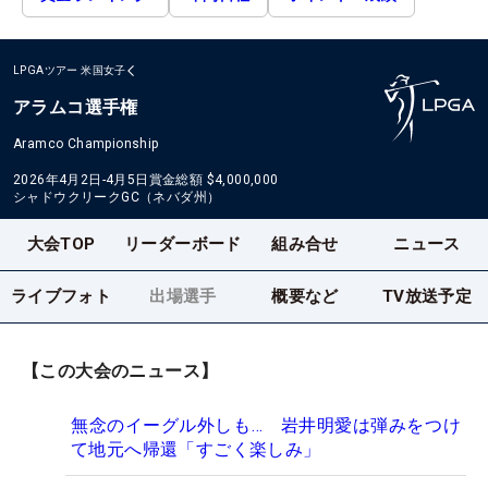
LPGAツアー
米国女子
アラムコ選手権
Aramco Championship
2026年4月2日-4月5日
賞金総額
$4,000,000
シャドウクリークGC（ネバダ州）
大会TOP
リーダーボード
組み合せ
ニュース
ライブフォト
出場選手
概要など
TV放送予定
【この大会のニュース】
無念のイーグル外しも… 岩井明愛は弾みをつけ
て地元へ帰還「すごく楽しみ」