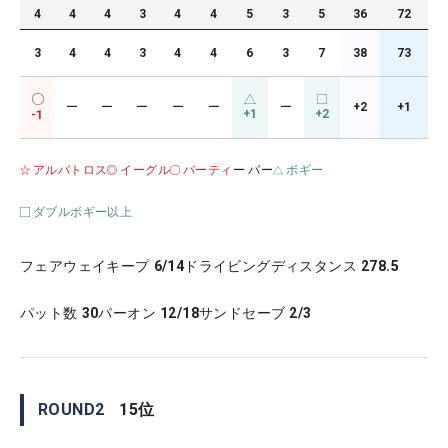
4
4
4
3
4
4
5
3
5
36
72
3
4
4
3
4
4
6
3
7
38
73
ー
ー
ー
ー
ー
ー
+2
+1
+1
+2
-1
アルバトロス
イーグル
バーティ
ー パー
ボギー
ダブルボギー以上
フェアウェイキープ
6/14
ドライビングディスタンス
278.5
パット数
30
パーオン
12/18
サンドセーブ
2/3
ROUND
2
15
位