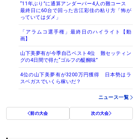
“11年ぶり”に通算アンダーパー4人の難コース
最終日に60台で回った古江彩佳の粘り方「怖が
っていてはダメ」
「アラムコ選手権」最終日のハイライト【動
画】
山下美夢有が今季自己ベスト4位 難セッティン
グの4日間で得た“ゴルフの醍醐味”
4位の山下美夢有が3200万円獲得 日本勢はラ
スベガスでいくら稼いだ？
ニュース一覧
前の大会
次の大会