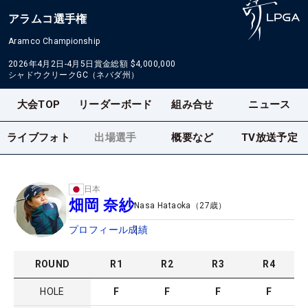
アラムコ選手権
Aramco Championship
2026年4月2日-4月5日
賞金総額
$4,000,000
シャドウクリークGC（ネバダ州）
大会TOP
リーダーボード
組み合せ
ニュース
ライブフォト
出場選手
概要など
TV放送予定
日本
畑岡 奈紗
Nasa Hataoka
（
27
歳）
プロフィール
成績
ROUND
R
1
R
2
R
3
R
4
HOLE
F
F
F
F