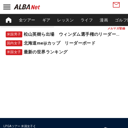
全ツアー
ギア
レッスン
ライフ
漫画
ゴルフ
メルマガ登録
松山英樹ら出場 ウィンダム選手権のリーダーボード
米国男子
北海道meijiカップ リーダーボード
国内女子
最新の世界ランキング
米国女子
LPGAツアー
米国女子