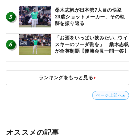
桑木志帆が日本勢7人目の快挙
5
23歳ショットメーカー、その軌
跡を振り返る
「お酒をいっぱい飲みたい…ウイ
6
スキーのソーダ割を」 桑木志帆
が全英制覇【優勝会見一問一答】
ランキングをもっと見る
ページ上部へ
オススメの記事