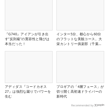
『G740』アイアンが引き出
インター5分、都心から60分
す“反則級”の寛容性と飛びは
のフラットな美観コース。大
本当だった！
栄カントリー俱楽部（千葉
県）
アディダス『コードカオス
プロギアの「4層フェース」が
27』は強烈な蹴りでパワーを
切り開く高初速ドライバーの
生む
新時代
Recommended by