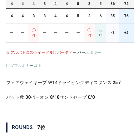
4
4
4
3
4
4
5
3
5
36
72
4
4
3
3
4
4
5
2
6
35
76
ー
ー
ー
ー
ー
ー
-1
+4
+1
-1
-1
アルバトロス
イーグル
バーティ
ー パー
ボギー
ダブルボギー以上
フェアウェイキープ
9/14
ドライビングディスタンス
257
パット数
30
パーオン
8/18
サンドセーブ
0/0
ROUND
2
7
位