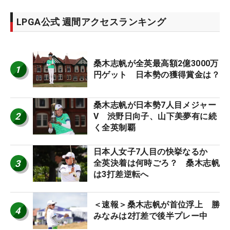
LPGA公式 週間アクセスランキング
桑木志帆が全英最高額2億3000万
1
円ゲット 日本勢の獲得賞金は？
桑木志帆が日本勢7人目メジャー
2
V 渋野日向子、山下美夢有に続
く全英制覇
日本人女子7人目の快挙なるか
3
全英決着は何時ごろ？ 桑木志帆
は3打差逆転へ
＜速報＞桑木志帆が首位浮上 勝
4
みなみは2打差で後半プレー中