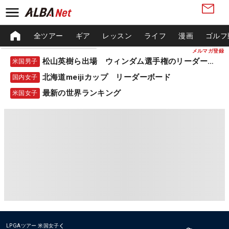
全ツアー
ギア
レッスン
ライフ
漫画
ゴルフ
メルマガ登録
松山英樹ら出場 ウィンダム選手権のリーダーボード
米国男子
北海道meijiカップ リーダーボード
国内女子
最新の世界ランキング
米国女子
LPGAツアー
米国女子