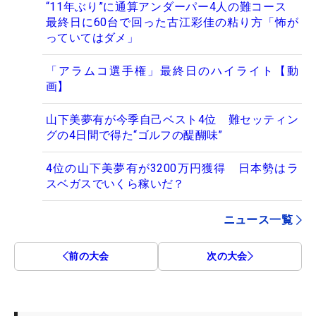
“11年ぶり”に通算アンダーパー4人の難コース
最終日に60台で回った古江彩佳の粘り方「怖が
っていてはダメ」
「アラムコ選手権」最終日のハイライト【動
画】
山下美夢有が今季自己ベスト4位 難セッティン
グの4日間で得た“ゴルフの醍醐味”
4位の山下美夢有が3200万円獲得 日本勢はラ
スベガスでいくら稼いだ？
ニュース一覧
前の大会
次の大会