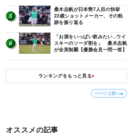
桑木志帆が日本勢7人目の快挙
5
23歳ショットメーカー、その軌
跡を振り返る
「お酒をいっぱい飲みたい…ウイ
6
スキーのソーダ割を」 桑木志帆
が全英制覇【優勝会見一問一答】
ランキングをもっと見る
ページ上部へ
オススメの記事