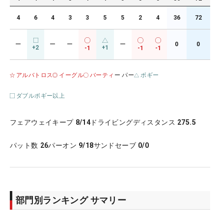
4
6
4
3
3
5
5
2
4
36
72
ー
ー
ー
ー
0
0
+2
+1
-1
-1
-1
アルバトロス
イーグル
バーティ
ー パー
ボギー
ダブルボギー以上
フェアウェイキープ
8/14
ドライビングディスタンス
275.5
パット数
26
パーオン
9/18
サンドセーブ
0/0
部門別ランキング サマリー