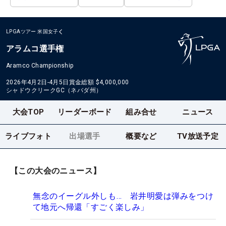
LPGAツアー
米国女子
アラムコ選手権
Aramco Championship
2026年4月2日-4月5日
賞金総額
$4,000,000
シャドウクリークGC（ネバダ州）
大会TOP
リーダーボード
組み合せ
ニュース
ライブフォト
出場選手
概要など
TV放送予定
【この大会のニュース】
無念のイーグル外しも… 岩井明愛は弾みをつけ
て地元へ帰還「すごく楽しみ」