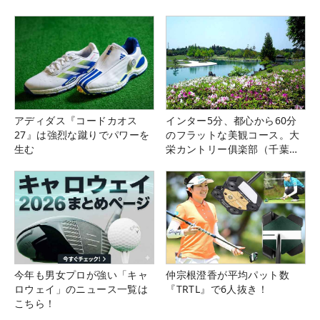
アディダス『コードカオス
インター5分、都心から60分
27』は強烈な蹴りでパワーを
のフラットな美観コース。大
生む
栄カントリー俱楽部（千葉
県）
今年も男女プロが強い「キャ
仲宗根澄香が平均パット数
ロウェイ」のニュース一覧は
『TRTL』で6人抜き！
こちら！