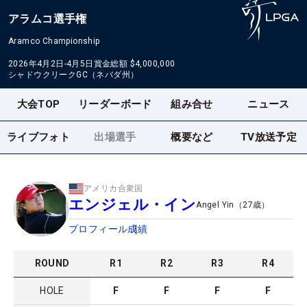
アラムコ選手権
Aramco Championship
2026年4月2日-4月5日
賞金総額
$4,000,000
シャドウクリークGC（ネバダ州）
大会TOP
リーダーボード
組み合せ
ニュース
ライブフォト
出場選手
概要など
TV放送予定
アメリカ合衆国
エンジェル・イン
Angel Yin
（
27
歳）
プロフィール
成績
ROUND
R
1
R
2
R
3
R
4
HOLE
F
F
F
F