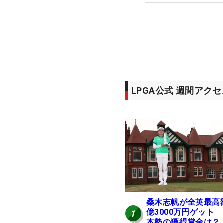
LPGA公式 週間アク
桑木志帆が全英最高
億3000万円ゲット
1
本勢の獲得賞金は？