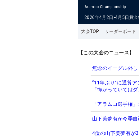
Aramco Championship
2026年4月2日-4月5日
賞金
大会TOP
リーダーボード
【この大会のニュース】
無念のイーグル外し
“11年ぶり”に通算
「怖がっていてはダ
「アラムコ選手権」
山下美夢有が今季自
4位の山下美夢有が