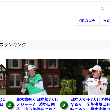
ニュー
前の大会
次
セスランキング
額2
桑木志帆が日本勢7人目
日本人女子7人目の快
 日
メジャーV 渋野日向
なるか 全英決着は
2
3
子、山下美夢有に続く
時ごろ？ 桑木志帆は