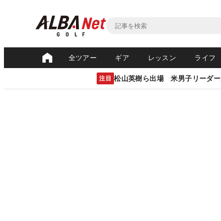
全ツアー
ギア
レッスン
ライフ
松山英樹ら出場 米男子リーダー
注目