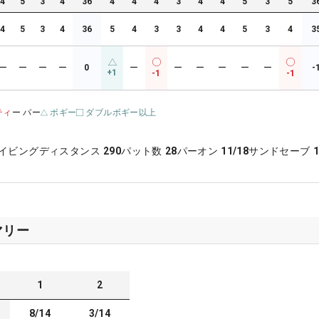
4
5
3
4
36
4
4
4
3
4
4
5
3
5
3
4
5
3
4
36
5
4
3
3
4
4
5
3
4
3
ー
ー
ー
ー
0
ー
ー
ー
ー
ー
ー
-
+1
-1
-1
ティ
ー パー
ボギー
ダブルボギー以上
イビングディスタンス
290
パット数
28
パーオン
11/18
サンドセーブ
1
マリー
1
2
8/14
3/14