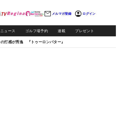
メルマガ登録
ログイン
Sニュース
ゴルフ場予約
連載
プレゼント
しの打感が秀逸 『トゥーロンパター』