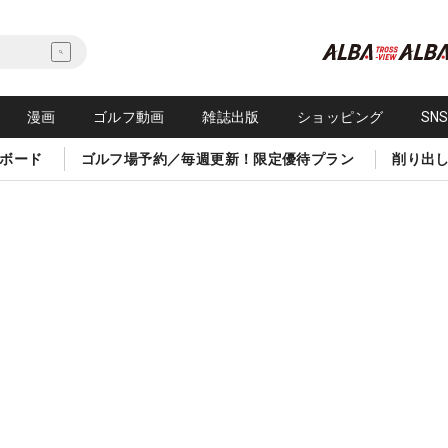
漫画
ゴルフ動画
雑誌出版
ショッピング
SN
ボード
ゴルフ場予約／毎週更新！限定優待プラン
削り出