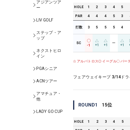
アジアンツア
HOLE
1
2
3
4
5
ー
PAR
4
4
4
5
3
LIV GOLF
打数
3
5
5
5
4
ステップ・ア
ップ
SC
ー
+1
+1
+1
-1
ネクストヒロ
イン
アルバトロス
イーグル
バー
PGAシニア
フェアウェイキープ
3/14
ドラ
ACNツアー
アマチュア・
他
ROUND
1
15
位
LADY GO CUP
HOLE
1
2
3
4
5