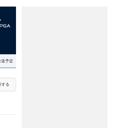
放送予定
新する