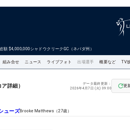
総額
$4,000,000
シャドウクリークGC（ネバダ州）
組み合せ
ニュース
ライブフォト
出場選手
概要など
TV
データ最終更新：
コア詳細）
更
2026年4月7日 (火) 09:00
シューズ
Brooke Matthews
（
27
歳）