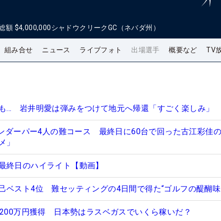
総額
$4,000,000
シャドウクリークGC（ネバダ州）
組み合せ
ニュース
ライブフォト
出場選手
概要など
TV
も… 岩井明愛は弾みをつけて地元へ帰還「すごく楽しみ」
アンダーパー4人の難コース 最終日に60台で回った古江彩佳
メ」
最終日のハイライト【動画】
己ベスト4位 難セッティングの4日間で得た“ゴルフの醍醐味
3200万円獲得 日本勢はラスベガスでいくら稼いだ？