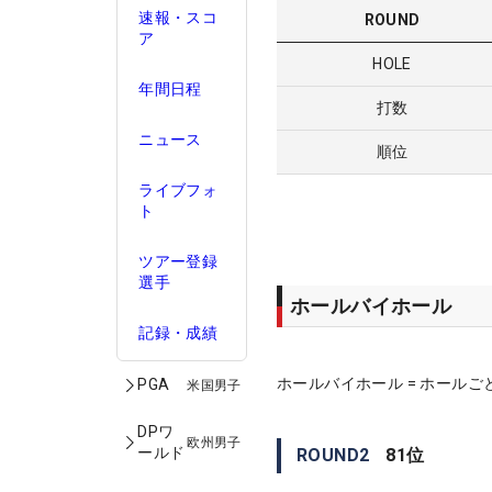
速報・スコ
ROUND
ア
HOLE
年間日程
打数
ニュース
順位
ライブフォ
ト
ツアー登録
選手
ホールバイホール
記録・成績
ホールバイホール = ホールご
PGA
米国男子
DPワ
欧州男子
ールド
ROUND
2
81
位