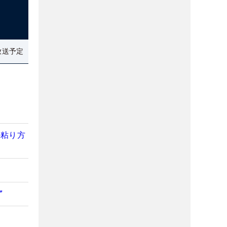
放送予定
の粘り方
”