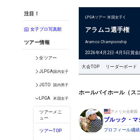
注目！
LPGAツアー
米国女子
アラムコ選手権
女子プロ写真館
ツアー情報
Aramco Championship
2026年4月2日-4月5日
賞金
全ツアー
大会TOP
リーダーボード
JLPGA
国内女子
JGTO
国内男子
ホールバイホール（ス
LPGA
米国女子
アメリカ合衆国
ツアーメニ
ュー
ブルック・マ
プロフィール
成績
ツアーTOP