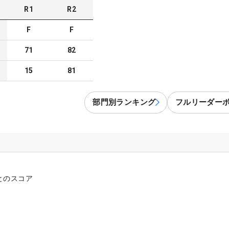
R
1
R
2
F
F
71
82
15
81
部門別ランキング
フルリーダー
とのスコア