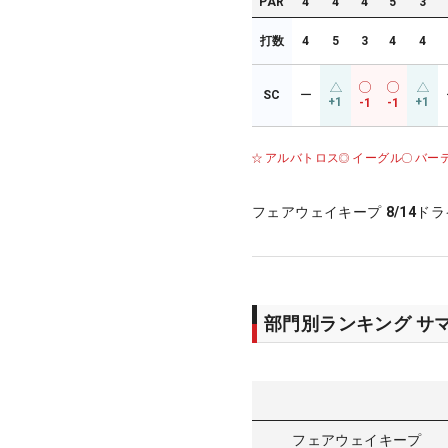
PAR
4
4
4
5
3
打数
4
5
3
4
4
SC
ー
+1
+1
-1
-1
アルバトロス
イーグル
バー
フェアウェイキープ
8/14
ドラ
部門別ランキング サ
フェアウェイキープ