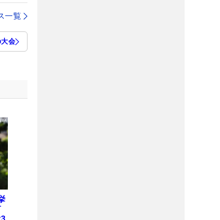
ス一覧
の大会
挙
何
3