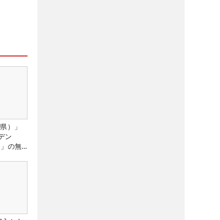
城県）」
デン
）」の無
たる！！