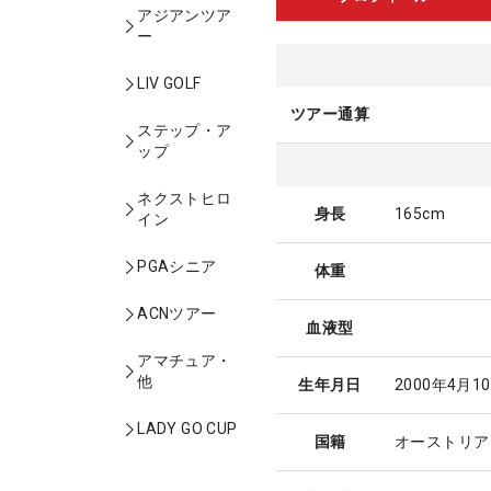
アジアンツア
ー
LIV GOLF
ツアー通算
ステップ・ア
ップ
ネクストヒロ
身長
165cm
イン
PGAシニア
体重
ACNツアー
血液型
アマチュア・
他
生年月日
2000年4月1
LADY GO CUP
国籍
オーストリア