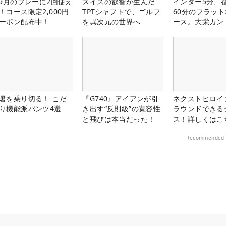
-9月のプレーに2回使え
スイスの叡智が生んだ
インター5分、
！コース限定2,000円
TPTシャフトで、ゴルフ
60分のフラッ
ーポン配布中！
を異次元の世界へ
ース。大栄カン
楽部（千葉県）
暑を乗り切る！ こだ
『G740』アイアンが引
ネクストヒロイ
り機能派パンツ4選
き出す“反則級”の寛容性
ラウンドできる
と飛びは本当だった！
ス！詳しくはこ
Recommended 