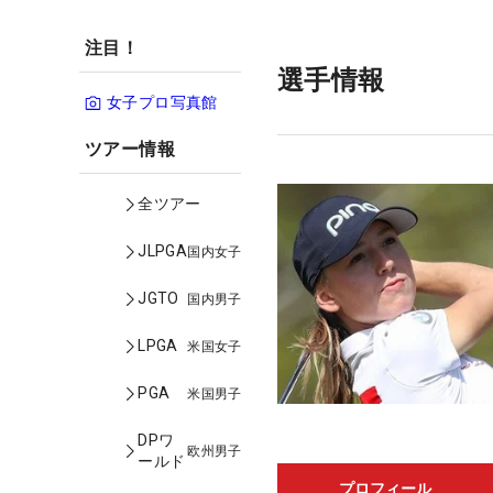
注目！
選手情報
女子プロ写真館
ツアー情報
全ツアー
JLPGA
国内女子
JGTO
国内男子
LPGA
米国女子
PGA
米国男子
DPワ
欧州男子
ールド
プロフィール