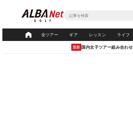
全ツアー
ギア
レッスン
ライフ
国内女子ツアー組み合わせ
注目