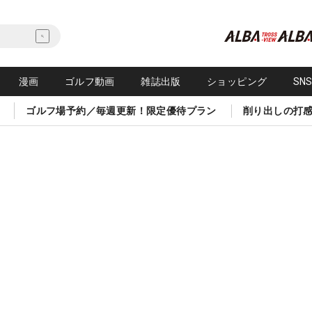
漫画
ゴルフ動画
雑誌出版
ショッピング
SN
ゴルフ場予約／毎週更新！限定優待プラン
削り出しの打