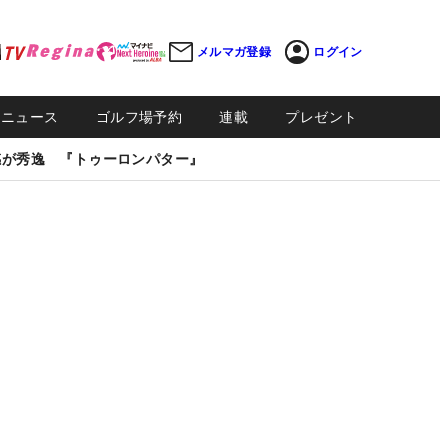
メルマガ登録
ログイン
Sニュース
ゴルフ場予約
連載
プレゼント
感が秀逸 『トゥーロンパター』