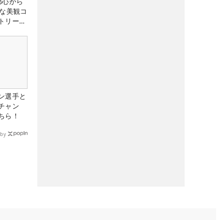
都心から
トな美観コ
トリー俱
ン選手と
チャン
ちら！
by