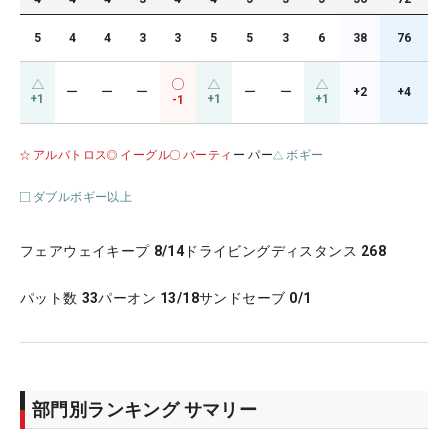
5
4
4
3
3
5
5
3
6
38
76
ー
ー
ー
ー
ー
+2
+4
+1
+1
+1
-1
アルバトロス
イーグル
バーティ
ー パー
ボギー
ダブルボギー以上
フェアウェイキープ
8/14
ドライビングディスタンス
268
パット数
33
パーオン
13/18
サンドセーブ
0/1
部門別ランキング サマリー