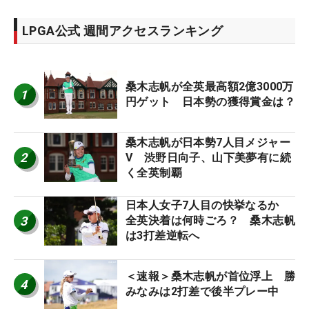
LPGA公式 週間アクセスランキング
桑木志帆が全英最高額2億3000万
1
円ゲット 日本勢の獲得賞金は？
桑木志帆が日本勢7人目メジャー
2
V 渋野日向子、山下美夢有に続
く全英制覇
日本人女子7人目の快挙なるか
3
全英決着は何時ごろ？ 桑木志帆
は3打差逆転へ
＜速報＞桑木志帆が首位浮上 勝
4
みなみは2打差で後半プレー中