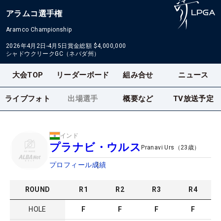
アラムコ選手権
Aramco Championship
2026年4月2日-4月5日
賞金総額
$4,000,000
シャドウクリークGC（ネバダ州）
大会TOP
リーダーボード
組み合せ
ニュース
ライブフォト
出場選手
概要など
TV放送予定
インド
プラナビ・ウルス
Pranavi Urs
（
23
歳）
プロフィール
成績
ROUND
R
1
R
2
R
3
R
4
HOLE
F
F
F
F