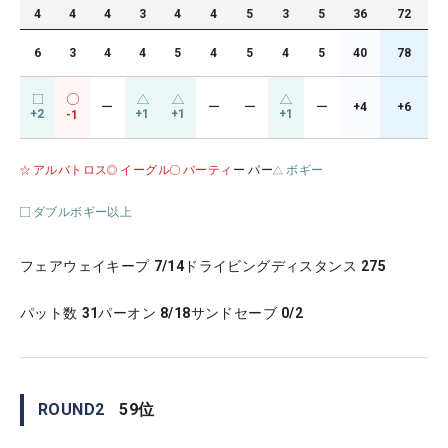
4
4
4
3
4
4
5
3
5
36
72
6
3
4
4
5
4
5
4
5
40
78
ー
ー
ー
ー
+4
+6
+2
+1
+1
+1
-1
アルバトロス
イーグル
バーティ
ー パー
ボギー
ダブルボギー以上
フェアウェイキープ
7/14
ドライビングディスタンス
275
パット数
31
パーオン
8/18
サンドセーブ
0/2
ROUND
2
59
位