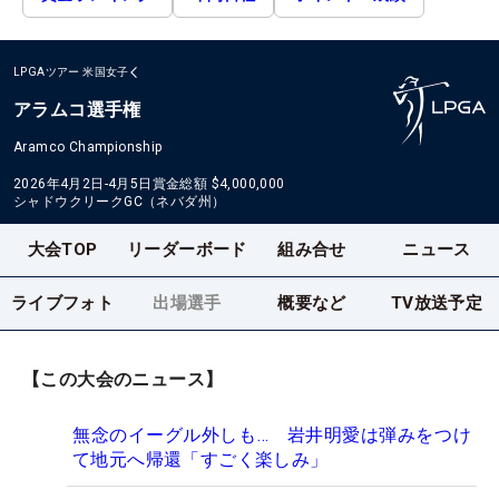
LPGAツアー
米国女子
アラムコ選手権
Aramco Championship
2026年4月2日-4月5日
賞金総額
$4,000,000
シャドウクリークGC（ネバダ州）
大会TOP
リーダーボード
組み合せ
ニュース
ライブフォト
出場選手
概要など
TV放送予定
【この大会のニュース】
無念のイーグル外しも… 岩井明愛は弾みをつけ
て地元へ帰還「すごく楽しみ」