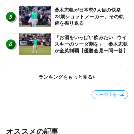
桑木志帆が日本勢7人目の快挙
5
23歳ショットメーカー、その軌
跡を振り返る
「お酒をいっぱい飲みたい…ウイ
6
スキーのソーダ割を」 桑木志帆
が全英制覇【優勝会見一問一答】
ランキングをもっと見る
ページ上部へ
オススメの記事