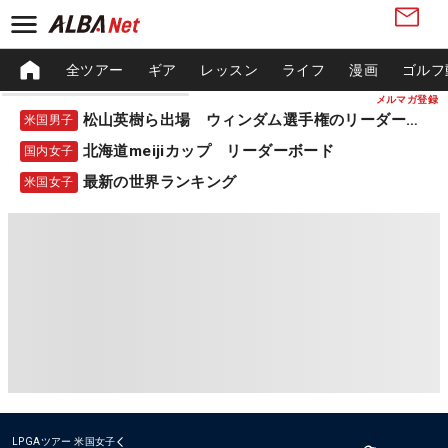
全ツアー
ギア
レッスン
ライフ
漫画
ゴルフ
メルマガ登録
松山英樹ら出場 ウィンダム選手権のリーダーボード
米国男子
北海道meijiカップ リーダーボード
国内女子
最新の世界ランキング
米国女子
LPGAツアー
米国女子