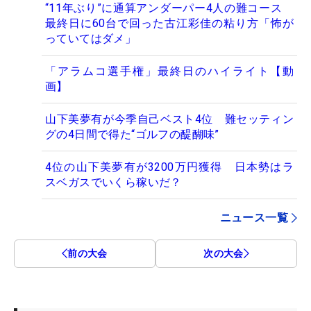
“11年ぶり”に通算アンダーパー4人の難コース
最終日に60台で回った古江彩佳の粘り方「怖が
っていてはダメ」
「アラムコ選手権」最終日のハイライト【動
画】
山下美夢有が今季自己ベスト4位 難セッティン
グの4日間で得た“ゴルフの醍醐味”
4位の山下美夢有が3200万円獲得 日本勢はラ
スベガスでいくら稼いだ？
ニュース一覧
前の大会
次の大会