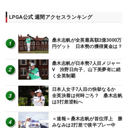
LPGA公式 週間アクセスランキング
桑木志帆が全英最高額2億3000万
1
円ゲット 日本勢の獲得賞金は？
桑木志帆が日本勢7人目メジャー
2
V 渋野日向子、山下美夢有に続
く全英制覇
日本人女子7人目の快挙なるか
3
全英決着は何時ごろ？ 桑木志帆
は3打差逆転へ
＜速報＞桑木志帆が首位浮上 勝
4
みなみは2打差で後半プレー中