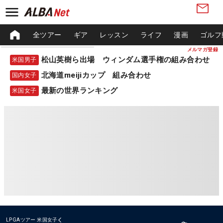
全ツアー
ギア
レッスン
ライフ
漫画
ゴルフ
メルマガ登録
松山英樹ら出場 ウィンダム選手権の組み合わせ
米国男子
北海道meijiカップ 組み合わせ
国内女子
最新の世界ランキング
米国女子
LPGAツアー
米国女子