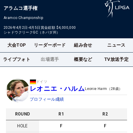
アラムコ選手権
Aramco Championship
2026年4月2日-4月5日
賞金総額
$4,000,000
シャドウクリークGC（ネバダ州）
大会TOP
リーダーボード
組み合せ
ニュース
ライブフォト
出場選手
概要など
TV放送予定
ドイツ
レオニエ・ハルム
Leonie Harm
（
28
歳）
プロフィール
成績
ROUND
R
1
R
2
HOLE
F
F