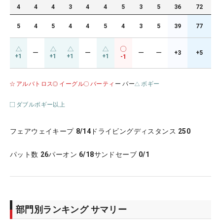
4
4
4
3
4
4
5
3
5
36
72
5
4
5
4
4
5
4
3
5
39
77
ー
ー
ー
ー
+3
+5
+1
+1
+1
+1
-1
アルバトロス
イーグル
バーティ
ー パー
ボギー
ダブルボギー以上
フェアウェイキープ
8/14
ドライビングディスタンス
250
パット数
26
パーオン
6/18
サンドセーブ
0/1
部門別ランキング サマリー