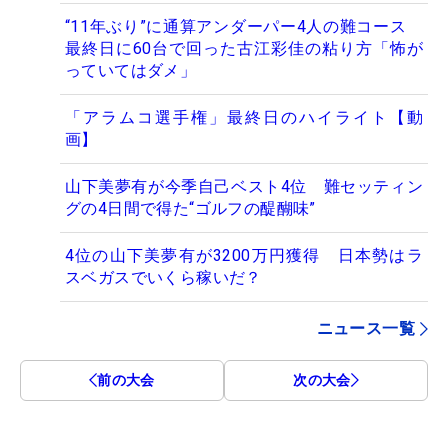
“11年ぶり”に通算アンダーパー4人の難コース
最終日に60台で回った古江彩佳の粘り方「怖が
っていてはダメ」
「アラムコ選手権」最終日のハイライト【動
画】
山下美夢有が今季自己ベスト4位 難セッティン
グの4日間で得た“ゴルフの醍醐味”
4位の山下美夢有が3200万円獲得 日本勢はラ
スベガスでいくら稼いだ？
ニュース一覧
前の大会
次の大会