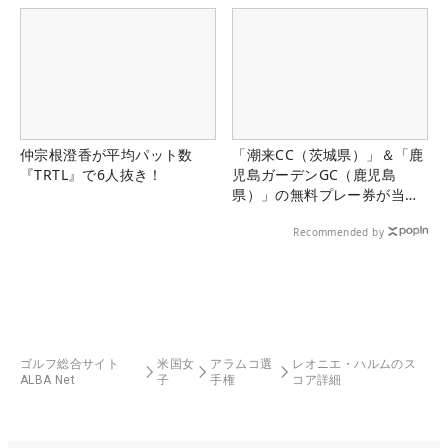
仲宗根澄香が平均パット数
「潮来CC（茨城県）」＆「鹿
『TRTL』で6人抜き！
児島ガーデンGC（鹿児島
県）」の無料プレー券が当た
る！！
Recommended by
ゴルフ総合サイト
米国女
アラムコ選
レオニエ・ハルムのス
ALBA Net
子
手権
コア詳細