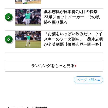
桑木志帆が日本勢7人目の快挙
5
23歳ショットメーカー、その軌
跡を振り返る
「お酒をいっぱい飲みたい…ウイ
6
スキーのソーダ割を」 桑木志帆
が全英制覇【優勝会見一問一答】
ランキングをもっと見る
ページ上部へ