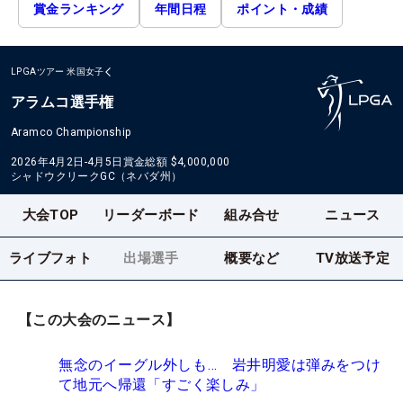
賞金ランキング
年間日程
ポイント・成績
LPGAツアー
米国女子
アラムコ選手権
Aramco Championship
2026年4月2日-4月5日
賞金総額
$4,000,000
シャドウクリークGC（ネバダ州）
大会TOP
リーダーボード
組み合せ
ニュース
ライブフォト
出場選手
概要など
TV放送予定
【この大会のニュース】
無念のイーグル外しも… 岩井明愛は弾みをつけ
て地元へ帰還「すごく楽しみ」