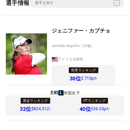
選手情報
ジェニファー・カプチョ
Jennifer Kupcho
（29歳）
アメリカ合衆国
世界ランキング
30
位
2.710pt
主戦
米国女子
賞金ランキング
PTランキング
32
位
40
位
$834,512
536.53pt