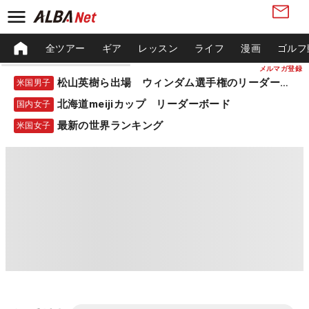
全ツアー
ギア
レッスン
ライフ
漫画
ゴルフ
メルマガ登録
松山英樹ら出場 ウィンダム選手権のリーダーボード
米国男子
北海道meijiカップ リーダーボード
国内女子
最新の世界ランキング
米国女子