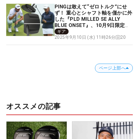
PINGは敢えて“ゼロトルク”にせ
ず！ 重心とシャフト軸を僅かに外
した『PLD MILLED SE ALLY
BLUE ONSET』、10月9日限定デ
ビュー
ギア
20
2025年9月10日 (水) 11時26分
ページ上部へ
オススメの記事