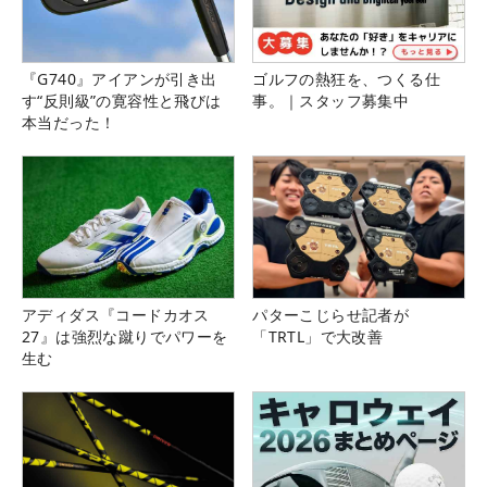
『G740』アイアンが引き出
ゴルフの熱狂を、つくる仕
す“反則級”の寛容性と飛びは
事。｜スタッフ募集中
本当だった！
アディダス『コードカオス
パターこじらせ記者が
27』は強烈な蹴りでパワーを
「TRTL」で大改善
生む