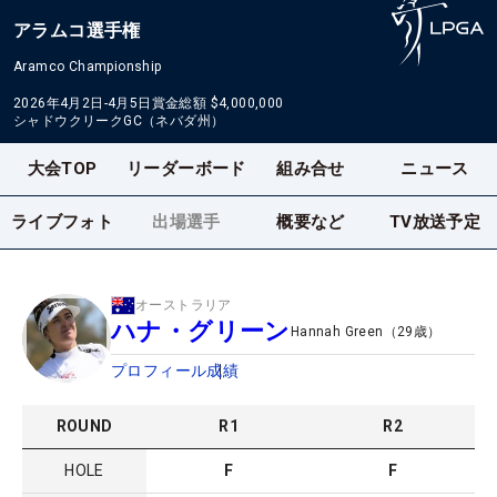
アラムコ選手権
Aramco Championship
2026年4月2日-4月5日
賞金総額
$4,000,000
シャドウクリークGC（ネバダ州）
大会TOP
リーダーボード
組み合せ
ニュース
ライブフォト
出場選手
概要など
TV放送予定
オーストラリア
ハナ・グリーン
Hannah Green
（
29
歳）
プロフィール
成績
ROUND
R
1
R
2
HOLE
F
F