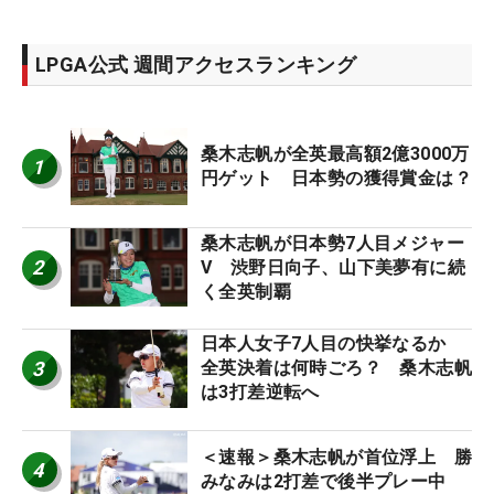
LPGA公式 週間アクセスランキング
桑木志帆が全英最高額2億3000万
1
円ゲット 日本勢の獲得賞金は？
桑木志帆が日本勢7人目メジャー
2
V 渋野日向子、山下美夢有に続
く全英制覇
日本人女子7人目の快挙なるか
3
全英決着は何時ごろ？ 桑木志帆
は3打差逆転へ
＜速報＞桑木志帆が首位浮上 勝
4
みなみは2打差で後半プレー中