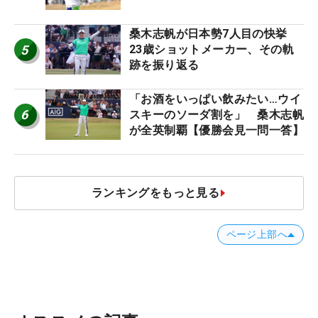
桑木志帆が日本勢7人目の快挙
5
23歳ショットメーカー、その軌
跡を振り返る
「お酒をいっぱい飲みたい…ウイ
6
スキーのソーダ割を」 桑木志帆
が全英制覇【優勝会見一問一答】
ランキングをもっと見る
ページ上部へ