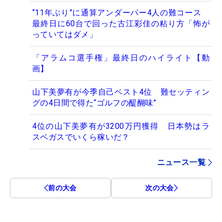
“11年ぶり”に通算アンダーパー4人の難コース
最終日に60台で回った古江彩佳の粘り方「怖が
っていてはダメ」
「アラムコ選手権」最終日のハイライト【動
画】
山下美夢有が今季自己ベスト4位 難セッティン
グの4日間で得た“ゴルフの醍醐味”
4位の山下美夢有が3200万円獲得 日本勢はラ
スベガスでいくら稼いだ？
ニュース一覧
前の大会
次の大会