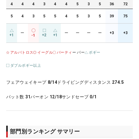
4
4
4
3
4
4
5
3
5
36
72
5
4
3
5
5
4
5
3
5
39
75
ー
ー
ー
ー
ー
+3
+3
+1
+2
+1
-1
アルバトロス
イーグル
バーティ
ー パー
ボギー
ダブルボギー以上
フェアウェイキープ
8/14
ドライビングディスタンス
274.5
パット数
31
パーオン
12/18
サンドセーブ
0/1
部門別ランキング サマリー