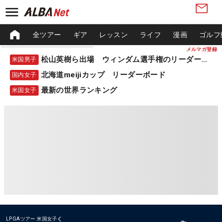
全ツアー
ギア
レッスン
ライフ
漫画
ゴルフ
メルマガ登録
松山英樹ら出場 ウィンダム選手権のリーダーボード
米国男子
北海道meijiカップ リーダーボード
国内女子
最新の世界ランキング
米国女子
LPGAツアー
米国女子