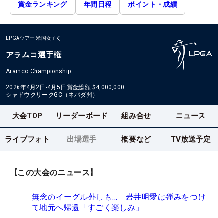
賞金ランキング
年間日程
ポイント・成績
LPGAツアー
米国女子
アラムコ選手権
Aramco Championship
2026年4月2日-4月5日
賞金総額
$4,000,000
シャドウクリークGC（ネバダ州）
大会TOP
リーダーボード
組み合せ
ニュース
ライブフォト
出場選手
概要など
TV放送予定
【この大会のニュース】
無念のイーグル外しも… 岩井明愛は弾みをつけ
て地元へ帰還「すごく楽しみ」