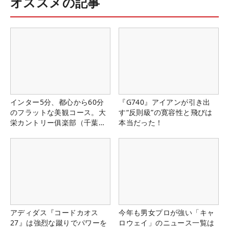
オススメの記事
インター5分、都心から60分
『G740』アイアンが引き出
のフラットな美観コース。大
す“反則級”の寛容性と飛びは
栄カントリー俱楽部（千葉
本当だった！
県）
アディダス『コードカオス
今年も男女プロが強い「キャ
27』は強烈な蹴りでパワーを
ロウェイ」のニュース一覧は