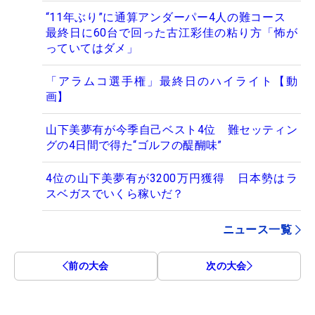
“11年ぶり”に通算アンダーパー4人の難コース
最終日に60台で回った古江彩佳の粘り方「怖が
っていてはダメ」
「アラムコ選手権」最終日のハイライト【動
画】
山下美夢有が今季自己ベスト4位 難セッティン
グの4日間で得た“ゴルフの醍醐味”
4位の山下美夢有が3200万円獲得 日本勢はラ
スベガスでいくら稼いだ？
ニュース一覧
前の大会
次の大会