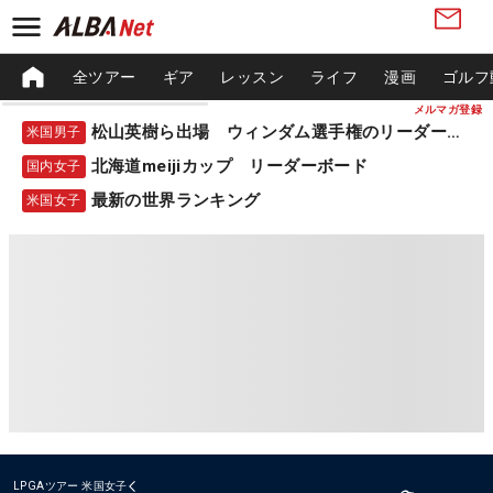
全ツアー
ギア
レッスン
ライフ
漫画
ゴルフ
メルマガ登録
松山英樹ら出場 ウィンダム選手権のリーダーボード
米国男子
北海道meijiカップ リーダーボード
国内女子
最新の世界ランキング
米国女子
LPGAツアー
米国女子