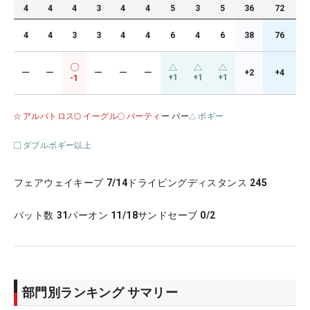
4
4
4
3
4
4
5
3
5
36
72
4
4
3
3
4
4
6
4
6
38
76
ー
ー
ー
ー
ー
+2
+4
+1
+1
+1
-1
アルバトロス
イーグル
バーティ
ー パー
ボギー
ダブルボギー以上
フェアウェイキープ
7/14
ドライビングディスタンス
245
パット数
31
パーオン
11/18
サンドセーブ
0/2
部門別ランキング サマリー