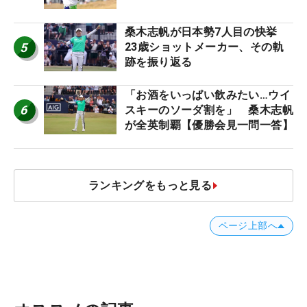
桑木志帆が日本勢7人目の快挙
5
23歳ショットメーカー、その軌
跡を振り返る
「お酒をいっぱい飲みたい…ウイ
6
スキーのソーダ割を」 桑木志帆
が全英制覇【優勝会見一問一答】
ランキングをもっと見る
ページ上部へ