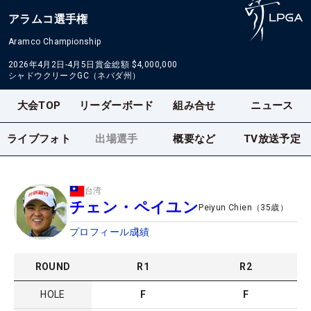
アラムコ選手権
Aramco Championship
2026年4月2日-4月5日
賞金総額
$4,000,000
シャドウクリークGC（ネバダ州）
大会TOP
リーダーボード
組み合せ
ニュース
ライブフォト
出場選手
概要など
TV放送予定
台湾
チェン・ペイユン
Peiyun Chien
（
35
歳）
プロフィール
成績
ROUND
R
1
R
2
HOLE
F
F