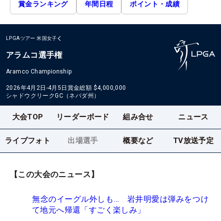
賞金ランキング
年間日程
ポイント・成績
LPGAツアー
米国女子
アラムコ選手権
Aramco Championship
2026年4月2日-4月5日
賞金総額
$4,000,000
シャドウクリークGC（ネバダ州）
大会TOP
リーダーボード
組み合せ
ニュース
ライブフォト
出場選手
概要など
TV放送予定
【この大会のニュース】
無念のイーグル外しも… 岩井明愛は弾みをつけ
て地元へ帰還「すごく楽しみ」