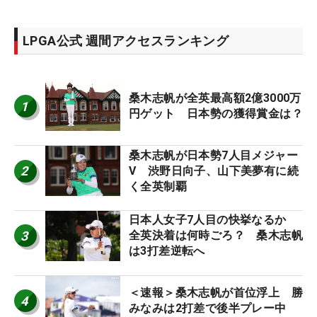
LPGA公式 週間アクセスランキング
桑木志帆が全英最高額2億3000万
1
円ゲット 日本勢の獲得賞金は？
桑木志帆が日本勢7人目メジャー
2
V 渋野日向子、山下美夢有に続
く全英制覇
日本人女子7人目の快挙なるか
3
全英決着は何時ごろ？ 桑木志帆
は3打差逆転へ
＜速報＞桑木志帆が首位浮上 勝
4
みなみは2打差で後半プレー中