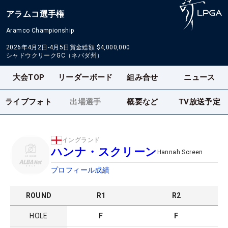
アラムコ選手権
Aramco Championship
2026年4月2日-4月5日
賞金総額
$4,000,000
シャドウクリークGC（ネバダ州）
大会TOP
リーダーボード
組み合せ
ニュース
ライブフォト
出場選手
概要など
TV放送予定
イングランド
ハンナ・スクリーン
Hannah Screen
プロフィール
成績
ROUND
R
1
R
2
HOLE
F
F