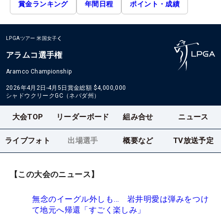
賞金ランキング
年間日程
ポイント・成績
LPGAツアー
米国女子
アラムコ選手権
Aramco Championship
2026年4月2日-4月5日
賞金総額
$4,000,000
シャドウクリークGC（ネバダ州）
大会TOP
リーダーボード
組み合せ
ニュース
ライブフォト
出場選手
概要など
TV放送予定
【この大会のニュース】
無念のイーグル外しも… 岩井明愛は弾みをつけ
て地元へ帰還「すごく楽しみ」