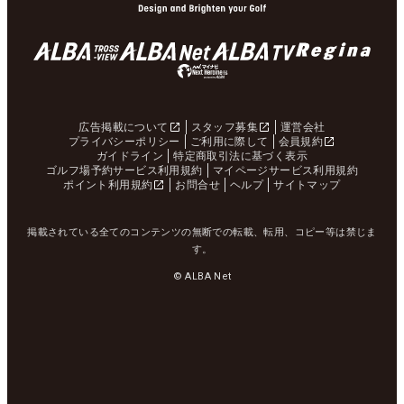
広告掲載について
スタッフ募集
運営会社
プライバシーポリシー
ご利用に際して
会員規約
ガイドライン
特定商取引法に基づく表示
ゴルフ場予約サービス利用規約
マイページサービス利用規約
ポイント利用規約
お問合せ
ヘルプ
サイトマップ
掲載されている全てのコンテンツの無断での転載、転用、コピー等は禁じま
す。
© ALBA Net