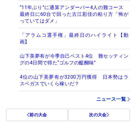
“11年ぶり”に通算アンダーパー4人の難コース
最終日に60台で回った古江彩佳の粘り方「怖が
っていてはダメ」
「アラムコ選手権」最終日のハイライト【動
画】
山下美夢有が今季自己ベスト4位 難セッティン
グの4日間で得た“ゴルフの醍醐味”
4位の山下美夢有が3200万円獲得 日本勢はラ
スベガスでいくら稼いだ？
ニュース一覧
前の大会
次の大会