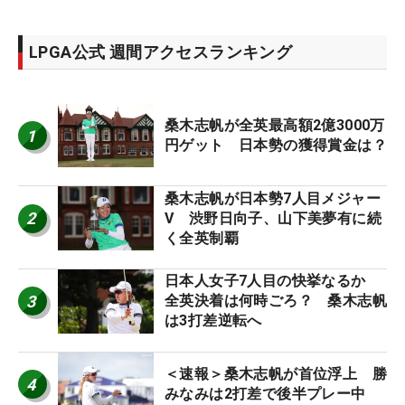
LPGA公式 週間アクセスランキング
桑木志帆が全英最高額2億3000万
1
円ゲット 日本勢の獲得賞金は？
桑木志帆が日本勢7人目メジャー
2
V 渋野日向子、山下美夢有に続
く全英制覇
日本人女子7人目の快挙なるか
3
全英決着は何時ごろ？ 桑木志帆
は3打差逆転へ
＜速報＞桑木志帆が首位浮上 勝
4
みなみは2打差で後半プレー中