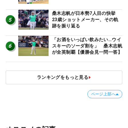
桑木志帆が日本勢7人目の快挙
5
23歳ショットメーカー、その軌
跡を振り返る
「お酒をいっぱい飲みたい…ウイ
6
スキーのソーダ割を」 桑木志帆
が全英制覇【優勝会見一問一答】
ランキングをもっと見る
ページ上部へ