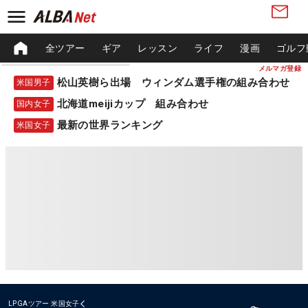
全ツアー
ギア
レッスン
ライフ
漫画
ゴルフ
メルマガ登録
松山英樹ら出場 ウィンダム選手権の組み合わせ
米国男子
北海道meijiカップ 組み合わせ
国内女子
最新の世界ランキング
米国女子
LPGAツアー
米国女子