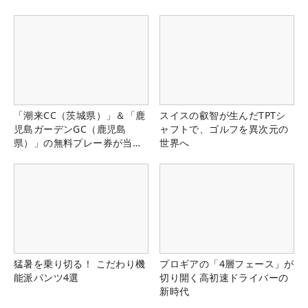
「潮来CC（茨城県）」＆「鹿
スイスの叡智が生んだTPTシ
児島ガーデンGC（鹿児島
ャフトで、ゴルフを異次元の
県）」の無料プレー券が当た
世界へ
る！！
猛暑を乗り切る！ こだわり機
プロギアの「4層フェース」が
能派パンツ4選
切り開く高初速ドライバーの
新時代